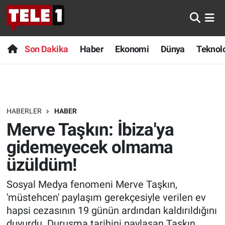
Anında Manşet
Son Dakika
Nöbetçi Eczaneler
Son Dakika
Haber
Ekonomi
Dünya
Teknolo
Başka Sohbetler
Haber
Hava Durumu
Belgesel
Ekonomi
Namaz Vakitleri
HABERLER
HABER
Bilim turu
Dünya
Trafik Durumu
Merve Taşkın: İbiza'ya
Bilim ve Teknoloji Evreni
Teknoloji
Süper Lig Puan Durumu ve Fikstür
gidemeyecek olmama
üzüldüm!
Doğa Konuşuyor
Sağlık
Tüm Manşetler
Sosyal Medya fenomeni Merve Taşkın,
Dünya
Spor
Son Dakika Haberleri
'müstehcen' paylaşım gerekçesiyle verilen ev
hapsi cezasının 19 günün ardından kaldırıldığını
Ege Saati
Yayın Akışı
Haber Arşivi
duyurdu. Duruşma tarihini paylaşan Taşkın,