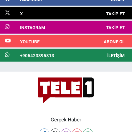
X
TAKIP ET
INSTAGRAM
TAKIP ET
YOUTUBE
ABONE OL
+905423395813
İLETIŞIM
Gerçek Haber