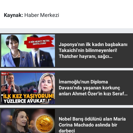
Yerel Yaşam
Kaynak:
Haber Merkezi
Canlı Yayın
Japonya'nın ilk kadın başbakanı
Takaichi'nin bilinmeyenleri!
Thatcher hayranı, sağcı
muhafazakar
İmamoğlu'nun Diploma
Davası'nda yaşanan korkunç
anları Ahmet Özer'in kızı Seraf
Özer anlattı!
Nobel Barış ödülünü alan Maria
Corina Machado aslında bir
darbeci