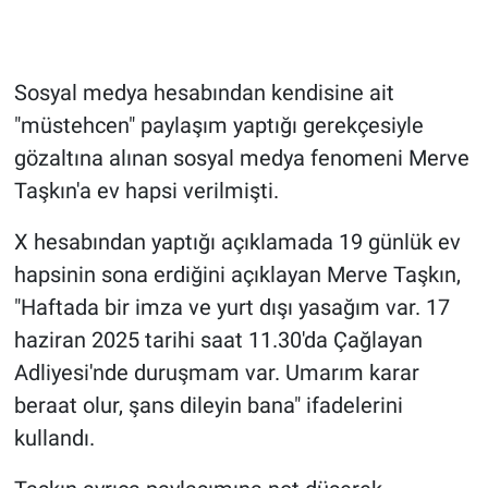
Gündem Özel
Sosyal medya hesabından kendisine ait
Günün görüntüsü
"müstehcen" paylaşım yaptığı gerekçesiyle
gözaltına alınan sosyal medya fenomeni Merve
Haber
Taşkın'a ev hapsi verilmişti.
İlan
X hesabından yaptığı açıklamada 19 günlük ev
hapsinin sona erdiğini açıklayan Merve Taşkın,
Kimdir
"Haftada bir imza ve yurt dışı yasağım var. 17
Koronavirüs
haziran 2025 tarihi saat 11.30'da Çağlayan
Adliyesi'nde duruşmam var. Umarım karar
Kültür Sanat
beraat olur, şans dileyin bana" ifadelerini
kullandı.
Ne demişti