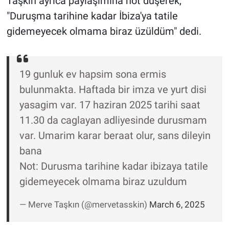
Taşkın ayrıca paylaşımına not düşerek,
Nedir
"Duruşma tarihine kadar İbiza'ya tatile
Popüler
gidemeyecek olmama biraz üzüldüm" dedi.
Programlar
19 gunluk ev hapsim sona ermis
Sağlık
bulunmakta. Haftada bir imza ve yurt disi
yasagim var. 17 haziran 2025 tarihi saat
Spor
11.30 da caglayan adliyesinde durusmam
Teknoloji
var. Umarim karar beraat olur, sans dileyin
bana
Türkiye'nin Geleceği
Not: Durusma tarihine kadar ibizaya tatile
gidemeyecek olmama biraz uzuldum
Türkiye'nin Gündemi
— Merve Taşkın (@mervetasskin)
March 6, 2025
Yerel Gündem