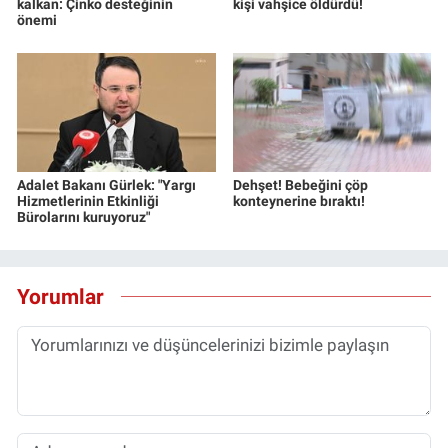
kalkan: Çinko desteğinin
kişi vahşice öldürdü!
önemi
Adalet Bakanı Gürlek: "Yargı
Dehşet! Bebeğini çöp
Hizmetlerinin Etkinliği
konteynerine bıraktı!
Bürolarını kuruyoruz"
Yorumlar