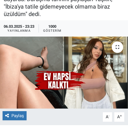
"İbiza'ya tatile gidemeyecek olmama biraz
Ege'den Esintiler
İletişim
üzüldüm" dedi.
Eğitim
06.03.2025 - 23:23
1000
YAYINLANMA
GÖSTERIM
Eğlence
Ekonomi
Forum
Gerçeğin İzinde
Gün Başlıyor
Gün Bitiyor
Paylaş
-
+
A
A
Gün Ortası