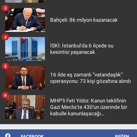
3
Bahçeli: 86 milyon kazanacak
4
İSKİ: İstanbul'da 6 ilçede su
kesintisi yaşanacak
5
16 ilde eş zamanlı “vatandaşlık”
operasyonu: 73 kişi gözaltına alındı
6
MHP’li Feti Yıldız: Kanun teklifinin
Gazi Meclis'te 430’un üzerinde bir
kabulle kanunlaşacağı
görülmektedir
FACEBOOK
BEĞEN