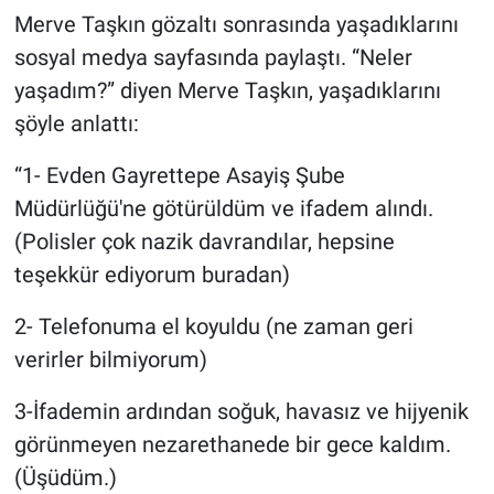
Nedir
Merve Taşkın gözaltı sonrasında yaşadıklarını
sosyal medya sayfasında paylaştı. “Neler
Popüler
yaşadım?” diyen Merve Taşkın, yaşadıklarını
Programlar
şöyle anlattı:
“1- Evden Gayrettepe Asayiş Şube
Sağlık
Müdürlüğü'ne götürüldüm ve ifadem alındı.
Spor
(Polisler çok nazik davrandılar, hepsine
teşekkür ediyorum buradan)
Teknoloji
2- Telefonuma el koyuldu (ne zaman geri
Türkiye'nin Geleceği
verirler bilmiyorum)
Türkiye'nin Gündemi
3-İfademin ardından soğuk, havasız ve hijyenik
görünmeyen nezarethanede bir gece kaldım.
Yerel Gündem
(Üşüdüm.)