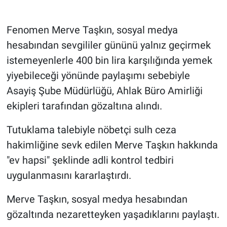
Gündem Özel
Fenomen Merve Taşkın, sosyal medya
hesabından sevgililer gününü yalnız geçirmek
Günün görüntüsü
istemeyenlerle 400 bin lira karşılığında yemek
yiyebileceği yönünde paylaşımı sebebiyle
Haber
Asayiş Şube Müdürlüğü, Ahlak Büro Amirliği
İlan
ekipleri tarafından gözaltına alındı.
Kimdir
Tutuklama talebiyle nöbetçi sulh ceza
hakimliğine sevk edilen Merve Taşkın hakkında
Koronavirüs
"ev hapsi" şeklinde adli kontrol tedbiri
uygulanmasını kararlaştırdı.
Kültür Sanat
Merve Taşkın, sosyal medya hesabından
Ne demişti
gözaltında nezaretteyken yaşadıklarını paylaştı.