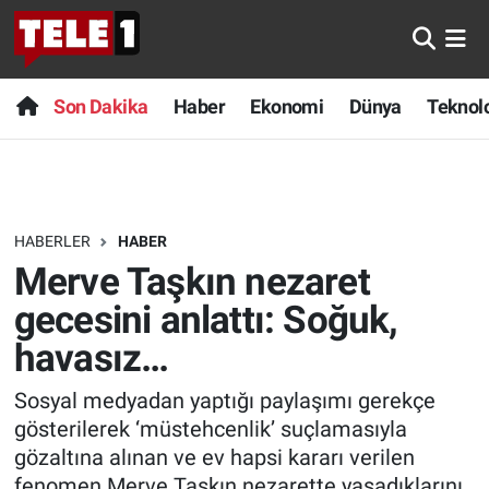
Anında Manşet
Son Dakika
Nöbetçi Eczaneler
Son Dakika
Haber
Ekonomi
Dünya
Teknolo
Başka Sohbetler
Haber
Hava Durumu
Belgesel
Ekonomi
Namaz Vakitleri
HABERLER
HABER
Bilim turu
Dünya
Trafik Durumu
Merve Taşkın nezaret
Bilim ve Teknoloji Evreni
Teknoloji
Süper Lig Puan Durumu ve Fikstür
gecesini anlattı: Soğuk,
havasız…
Doğa Konuşuyor
Sağlık
Tüm Manşetler
Sosyal medyadan yaptığı paylaşımı gerekçe
Dünya
Spor
Son Dakika Haberleri
gösterilerek ‘müstehcenlik’ suçlamasıyla
gözaltına alınan ve ev hapsi kararı verilen
Ege Saati
Yayın Akışı
Haber Arşivi
fenomen Merve Taşkın nezarette yaşadıklarını