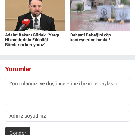
Adalet Bakanı Gürlek: "Yargı
Dehşet! Bebeğini çöp
Hizmetlerinin Etkinliği
konteynerine bıraktı!
Bürolarını kuruyoruz"
Yorumlar
Gönder