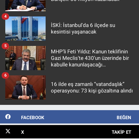
4
İSKİ: İstanbul'da 6 ilçede su
kesintisi yaşanacak
5
MHP’li Feti Yıldız: Kanun teklifinin
Gazi Meclis'te 430’un üzerinde bir
kabulle kanunlaşacağı
görülmektedir
6
16 ilde eş zamanlı “vatandaşlık”
operasyonu: 73 kişi gözaltına alındı
FACEBOOK
BEĞEN
X
TAKIP ET