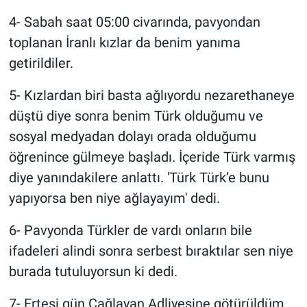
Yerel Yaşam
4- Sabah saat 05:00 civarında, pavyondan
toplanan İranlı kızlar da benim yanıma
Canlı Yayın
getirildiler.
5- Kızlardan biri basta ağlıyordu nezarethaneye
düştü diye sonra benim Türk olduğumu ve
sosyal medyadan dolayı orada olduğumu
öğrenince gülmeye başladı. İçeride Türk varmış
diye yanındakilere anlattı. 'Türk Türk’e bunu
yapıyorsa ben niye ağlayayım' dedi.
6- Pavyonda Türkler de vardı onların bile
ifadeleri alindi sonra serbest bıraktılar sen niye
burada tutuluyorsun ki dedi.
7- Ertesi gün Çağlayan Adliyesine götürüldüm.