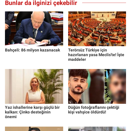
Bunlar da ilginizi çekebilir
Bahçeli: 86 milyon kazanacak
Terörsüz Türkiye için
hazırlanan yasa Meclis'te! İşte
maddeler
Yaz ishallerine karşı güçlü bir
Düğün fotoğraflarını çektiği
kalkan: Çinko desteğinin
kişi vahşice öldürdü!
önemi