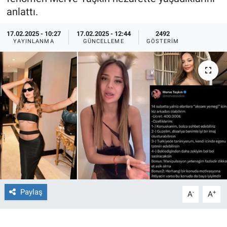
anlattı.
Ege'den Esintiler
İletişim
17.02.2025 - 10:27
17.02.2025 - 12:44
2492
YAYINLANMA
GÜNCELLEME
GÖSTERIM
Eğitim
Eğlence
Ekonomi
Forum
Gerçeğin İzinde
Gün Başlıyor
Paylaş
-
+
A
A
Gün Bitiyor
Gün Ortası