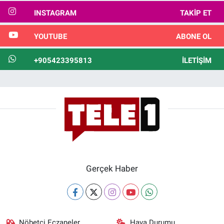
INSTAGRAM
TAKIP ET
YOUTUBE
ABONE OL
+905423395813
İLETIŞIM
Gerçek Haber
Nöbetçi Eczaneler
Hava Durumu