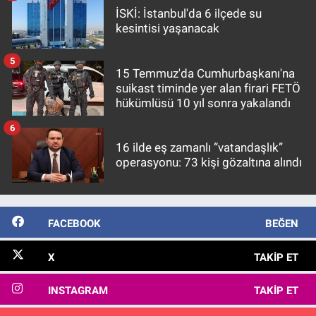
İSKİ: İstanbul'da 6 ilçede su
kesintisi yaşanacak
5
15 Temmuz'da Cumhurbaşkanı'na
suikast timinde yer alan firari FETÖ
hükümlüsü 10 yıl sonra yakalandı
6
16 ilde eş zamanlı “vatandaşlık”
operasyonu: 73 kişi gözaltına alındı
FACEBOOK
BEĞEN
X
TAKIP ET
INSTAGRAM
TAKIP ET