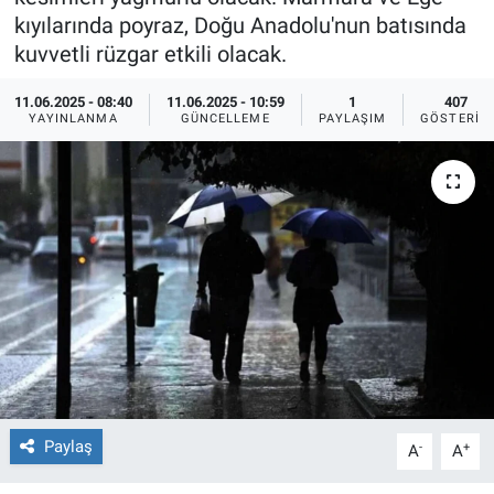
kıyılarında poyraz, Doğu Anadolu'nun batısında
Ege'den Esintiler
İletişim
kuvvetli rüzgar etkili olacak.
Eğitim
11.06.2025 - 08:40
11.06.2025 - 10:59
1
407
YAYINLANMA
GÜNCELLEME
PAYLAŞIM
GÖSTERIM
Eğlence
Ekonomi
Forum
Gerçeğin İzinde
Gün Başlıyor
Gün Bitiyor
Paylaş
-
+
A
A
Gün Ortası