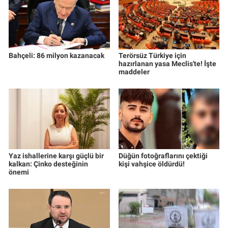
Bahçeli: 86 milyon kazanacak
Terörsüz Türkiye için
hazırlanan yasa Meclis'te! İşte
maddeler
Yaz ishallerine karşı güçlü bir
Düğün fotoğraflarını çektiği
kalkan: Çinko desteğinin
kişi vahşice öldürdü!
önemi