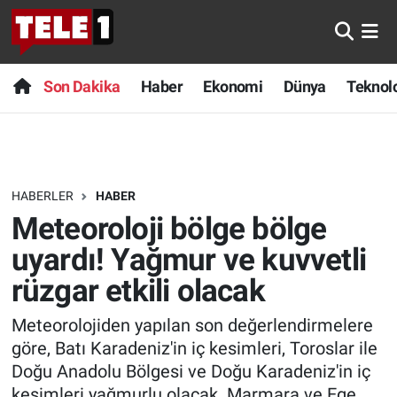
Anında Manşet
Son Dakika
Nöbetçi Eczaneler
Son Dakika
Haber
Ekonomi
Dünya
Teknolo
Başka Sohbetler
Haber
Hava Durumu
Belgesel
Ekonomi
Namaz Vakitleri
HABERLER
HABER
Bilim turu
Dünya
Trafik Durumu
Meteoroloji bölge bölge
Bilim ve Teknoloji Evreni
Teknoloji
Süper Lig Puan Durumu ve Fikstür
uyardı! Yağmur ve kuvvetli
rüzgar etkili olacak
Doğa Konuşuyor
Sağlık
Tüm Manşetler
Meteorolojiden yapılan son değerlendirmelere
Dünya
Spor
Son Dakika Haberleri
göre, Batı Karadeniz'in iç kesimleri, Toroslar ile
Doğu Anadolu Bölgesi ve Doğu Karadeniz'in iç
Ege Saati
Yayın Akışı
Haber Arşivi
kesimleri yağmurlu olacak. Marmara ve Ege