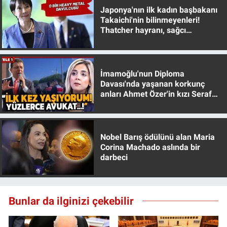
Japonya'nın ilk kadın başbakanı
Takaichi'nin bilinmeyenleri!
Thatcher hayranı, sağcı
muhafazakar
İmamoğlu'nun Diploma
Davası'nda yaşanan korkunç
anları Ahmet Özer'in kızı Seraf
Özer anlattı!
Nobel Barış ödülünü alan Maria
Corina Machado aslında bir
darbeci
Bunlar da ilginizi çekebilir