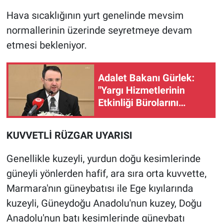
Nedir
Hava sıcaklığının yurt genelinde mevsim
Popüler
normallerinin üzerinde seyretmeye devam
etmesi bekleniyor.
Programlar
Adalet Bakanı Gürlek:
Sağlık
"Yargı Hizmetlerinin
Etkinliği Bürolarını
Spor
kuruyoruz"
Teknoloji
KUVVETLİ RÜZGAR UYARISI
Türkiye'nin Geleceği
Genellikle kuzeyli, yurdun doğu kesimlerinde
güneyli yönlerden hafif, ara sıra orta kuvvette,
Türkiye'nin Gündemi
Marmara'nın güneybatısı ile Ege kıyılarında
kuzeyli, Güneydoğu Anadolu'nun kuzey, Doğu
Yerel Gündem
Anadolu'nun batı kesimlerinde güneybatı