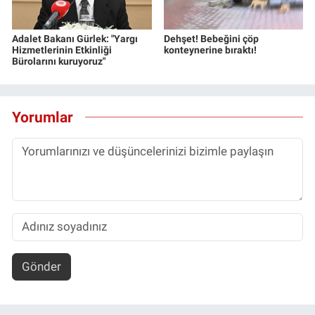
Adalet Bakanı Gürlek: "Yargı
Dehşet! Bebeğini çöp
Hizmetlerinin Etkinliği
konteynerine bıraktı!
Bürolarını kuruyoruz"
Yorumlar
Gönder