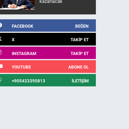
kazanacak
FACEBOOK
BEĞEN
X
TAKIP ET
INSTAGRAM
TAKIP ET
YOUTUBE
ABONE OL
+905423395813
İLETIŞIM