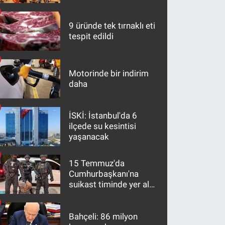
maddeler
9 üründe tek tırnaklı eti
tespit edildi
Motorinde bir indirim
daha
İSKİ: İstanbul'da 6
ilçede su kesintisi
yaşanacak
15 Temmuz'da
Cumhurbaşkanı'na
suikast timinde yer alan
firari FETÖ hükümlüsü
10 yıl sonra yakalandı
Bahçeli: 86 milyon