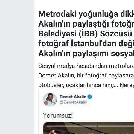
Metrodaki yoğunluğa dik
Gündem Özel
Akalın'ın paylaştığı foto
Günün görüntüsü
Belediyesi (İBB) Sözcüsü
fotoğraf İstanbul'dan değ
Haber
Akalın'ın paylaşımı sosya
İlan
Sosyal medya hesabından metrolarda
Demet Akalın, bir fotoğraf paylaşara
Kimdir
otobüsler, uçaklar hınca hınç... Ne
Koronavirüs
Kültür Sanat
Ne demişti