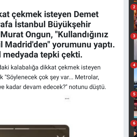
2
kat çekmek isteyen Demet
ğrafa İstanbul Büyükşehir
 Murat Ongun, "Kullandığınız
3
il Madrid'den" yorumunu yaptı.
l medyada tepki çekti.
4
ki kalabalığa dikkat çekmek isteyen
k "Söylenecek çok şey var... Metrolar,
reye kadar devam edecek?" notunu düştü.
5
6