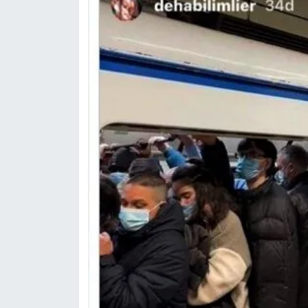
Nedir
Popüler
Programlar
Sağlık
Spor
Teknoloji
Türkiye'nin Geleceği
Türkiye'nin Gündemi
Yerel Gündem