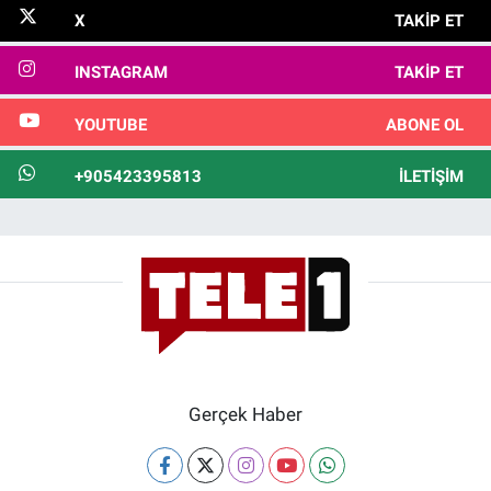
X
TAKIP ET
INSTAGRAM
TAKIP ET
YOUTUBE
ABONE OL
+905423395813
İLETIŞIM
Gerçek Haber