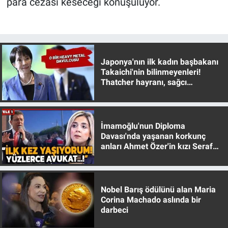
para cezası keseceği konuşuluyor.
Nedir
Popüler
Programlar
Japonya'nın ilk kadın başbakanı
Takaichi'nin bilinmeyenleri!
Sağlık
Thatcher hayranı, sağcı
muhafazakar
Spor
İmamoğlu'nun Diploma
Teknoloji
Davası'nda yaşanan korkunç
anları Ahmet Özer'in kızı Seraf
Özer anlattı!
Türkiye'nin Geleceği
Türkiye'nin Gündemi
Nobel Barış ödülünü alan Maria
Corina Machado aslında bir
darbeci
Yerel Gündem