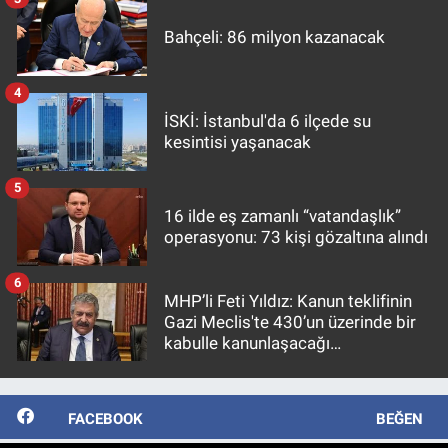
Bahçeli: 86 milyon kazanacak
4
İSKİ: İstanbul'da 6 ilçede su
kesintisi yaşanacak
5
16 ilde eş zamanlı “vatandaşlık”
operasyonu: 73 kişi gözaltına alındı
6
MHP’li Feti Yıldız: Kanun teklifinin
Gazi Meclis'te 430’un üzerinde bir
kabulle kanunlaşacağı
görülmektedir
FACEBOOK
BEĞEN