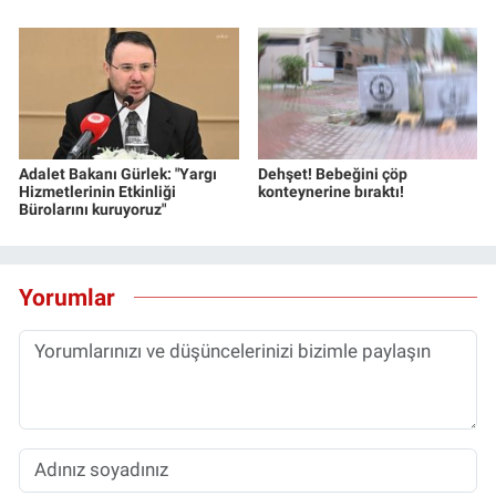
Adalet Bakanı Gürlek: "Yargı
Dehşet! Bebeğini çöp
Hizmetlerinin Etkinliği
konteynerine bıraktı!
Bürolarını kuruyoruz"
Yorumlar