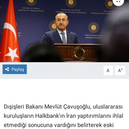
Ege'den Esintiler
İletişim
Eğitim
Eğlence
Ekonomi
Forum
Paylaş
-
+
A
A
Gerçeğin İzinde
Gün Başlıyor
Dışişleri Bakanı Mevlüt Çavuşoğlu, uluslararası
Gün Bitiyor
kuruluşların Halkbank’ın İran yaptırımlarını ihlal
etmediği sonucuna vardığını belirterek eski
Gün Ortası