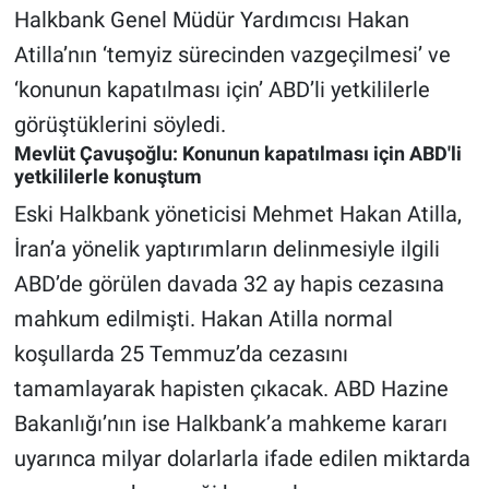
Halkbank Genel Müdür Yardımcısı Hakan
Gündem Özel
Atilla’nın ‘temyiz sürecinden vazgeçilmesi’ ve
‘konunun kapatılması için’ ABD’li yetkililerle
Günün görüntüsü
görüştüklerini söyledi.
Mevlüt Çavuşoğlu: Konunun kapatılması için ABD'li
Haber
yetkililerle konuştum
Eski Halkbank yöneticisi Mehmet Hakan Atilla,
İlan
İran’a yönelik yaptırımların delinmesiyle ilgili
Kimdir
ABD’de görülen davada 32 ay hapis cezasına
mahkum edilmişti. Hakan Atilla normal
Koronavirüs
koşullarda 25 Temmuz’da cezasını
Kültür Sanat
tamamlayarak hapisten çıkacak. ABD Hazine
Bakanlığı’nın ise Halkbank’a mahkeme kararı
Ne demişti
uyarınca milyar dolarlarla ifade edilen miktarda