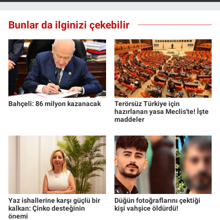
Yerel Yaşam
Bunlar da ilginizi çekebilir
Canlı Yayın
Bahçeli: 86 milyon kazanacak
Terörsüz Türkiye için
hazırlanan yasa Meclis'te! İşte
maddeler
Yaz ishallerine karşı güçlü bir
Düğün fotoğraflarını çektiği
kalkan: Çinko desteğinin
kişi vahşice öldürdü!
önemi