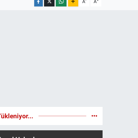
-
+
A
A
ükleniyor...