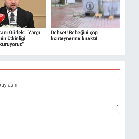
anı Gürlek: "Yargı
Dehşet! Bebeğini çöp
in Etkinliği
konteynerine bıraktı!
 kuruyoruz"