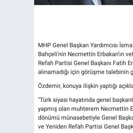
Gündem Özel
Günün görüntüsü
Haber
MHP Genel Başkan Yardımcısı İsmai
Bahçeli'nin Necmettin Erbakan’ın vef
İlan
Refah Partisi Genel Başkanı Fatih Er
alınamadığı için görüşme talebinin g
Kimdir
Özdemir, konuya ilişkin yaptığı açık
Koronavirüs
"Türk siyasi hayatında genel başkanl
Kültür Sanat
yapmış olan muhterem Necmettin Erb
dönümü münasebetiyle Genel Başka
Ne demişti
ve Yeniden Refah Partisi Genel Başk