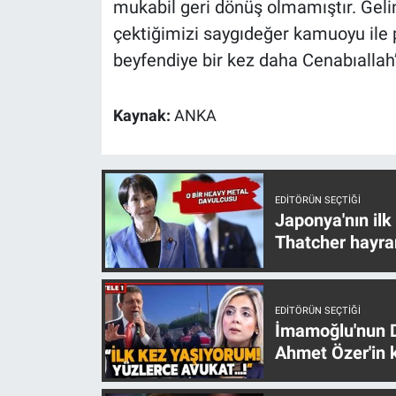
mukabil geri dönüş olmamıştır. Gel
Nedir
çektiğimizi saygıdeğer kamuoyu ile
Popüler
beyfendiye bir kez daha Cenabıallah’
Programlar
Kaynak:
ANKA
Sağlık
Spor
EDITÖRÜN SEÇTIĞI
Japonya'nın ilk
Teknoloji
Thatcher hayra
Türkiye'nin Geleceği
EDITÖRÜN SEÇTIĞI
Türkiye'nin Gündemi
İmamoğlu'nun D
Ahmet Özer'in k
Yerel Gündem