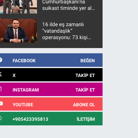
Cumhurbaşkanı'na
suikast timinde yer alan
firari FETÖ hükümlüsü
10 yıl sonra yakalandı
16 ilde eş zamanlı
“vatandaşlık”
operasyonu: 73 kişi
gözaltına alındı
FACEBOOK
BEĞEN
X
TAKIP ET
INSTAGRAM
TAKIP ET
YOUTUBE
ABONE OL
+905423395813
İLETIŞIM