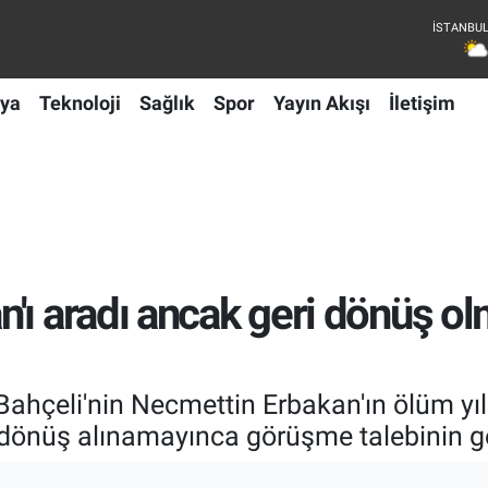
ya
Teknoloji
Sağlık
Spor
Yayın Akışı
İletişim
ı aradı ancak geri dönüş olm
 Bahçeli'nin Necmettin Erbakan'ın ölüm y
 dönüş alınamayınca görüşme talebinin ger