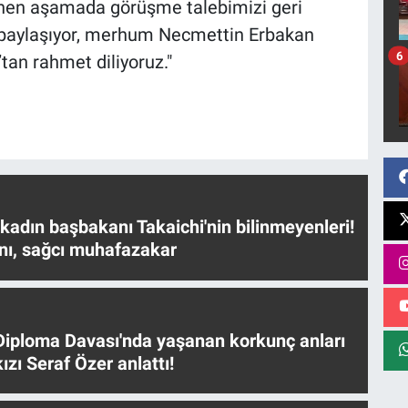
inen aşamada görüşme talebimizi geri
 paylaşıyor, merhum Necmettin Erbakan
6
tan rahmet diliyoruz."
 kadın başbakanı Takaichi'nin bilinmeyenleri!
nı, sağcı muhafazakar
iploma Davası'nda yaşanan korkunç anları
ızı Seraf Özer anlattı!