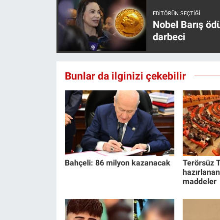
Yerel Yaşam
EDITÖRÜN SEÇTIĞI
Nobel Barış öd
Canlı Yayın
darbeci
Bunlar da ilginizi çekebilir
Bahçeli: 86 milyon kazanacak
Terörsüz T
hazırlanan
maddeler