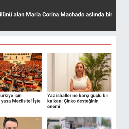
ülünü alan Maria Corina Machado aslında bir
ürkiye için
Yaz ishallerine karşı güçlü bir
 yasa Meclis'te! İşte
kalkan: Çinko desteğinin
önemi