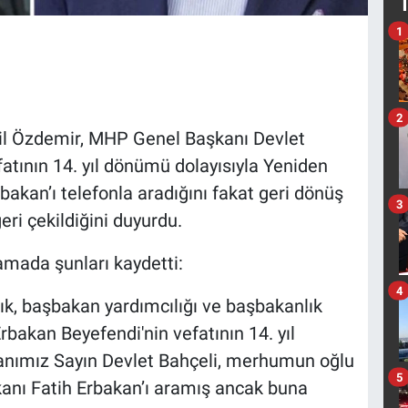
1
2
l Özdemir, MHP Genel Başkanı Devlet
atının 14. yıl dönümü dolayısıyla Yeniden
bakan’ı telefonla aradığını fakat geri dönüş
3
eri çekildiğini duyurdu.
lamada şunları kaydetti:
4
ık, başbakan yardımcılığı ve başbakanlık
akan Beyefendi'nin vefatının 14. yıl
nımız Sayın Devlet Bahçeli, merhumun oğlu
5
anı Fatih Erbakan’ı aramış ancak buna