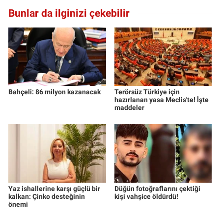
Bunlar da ilginizi çekebilir
Bahçeli: 86 milyon kazanacak
Terörsüz Türkiye için
hazırlanan yasa Meclis'te! İşte
maddeler
Yaz ishallerine karşı güçlü bir
Düğün fotoğraflarını çektiği
kalkan: Çinko desteğinin
kişi vahşice öldürdü!
önemi