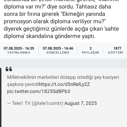
diploma var mı?" diye sordu. Tahtasız daha
Ege'den Esintiler
İletişim
sonra bir fırına girerek "Ekmeğin yanında
promosyon olarak diploma veriliyor mu?"
Eğitim
diyerek geçtiğimiz günlerde açığa çıkan 'sahte
diploma' skandalına gönderme yaptı.
Eğlence
07.08.2025 - 16:35
07.08.2025 - 16:46
2
1877
Ekonomi
YAYINLANMA
GÜNCELLEME
PAYLAŞIM
GÖSTERIM
Forum
Milletvekilinin marketleri dolaşıp istediği şey kasiyeri
Gerçeğin İzinde
şaşkına çevirdi
https://t.co/d5nRelLy2Z
pic.twitter.com/1825SdBPb3
Gün Başlıyor
— Tele1 TV (@tele1comtr)
August 7, 2025
Gün Bitiyor
Gün Ortası