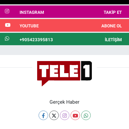
INSTAGRAM
TAKIP ET
YOUTUBE
ABONE OL
+905423395813
İLETIŞIM
Gerçek Haber