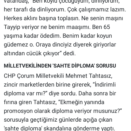
vatandaş, “Ben köylü çocuğuyum, dinliyorum,
Nedir
her tarafı da dinliyorum. Çok çalışmamız lazım.
Popüler
Herkes aklını başına toplasın. Ne senin maşını
Tayyip veriyor ne benim maaşımı. Ben 65
Programlar
yaşıma kadar ödedim. Benim kadar koyun
güdemez o. Oraya dinciyiz diyerek giriyorlar
Sağlık
altından cücük çıkıyor” dedi.
Spor
MİLLETVEKİLİNDEN 'SAHTE DİPLOMA' SORUSU
CHP Çorum Milletvekili Mehmet Tahtasız,
Teknoloji
zincir marketlerden birine girerek, “İndirimli
Türkiye'nin Geleceği
diploma var mı?” diye sordu. Daha sonra bir
fırına giren Tahtasız, “Ekmeğin yanında
Türkiye'nin Gündemi
promosyon olarak diploma veriyor musunuz?”
sorusuyla geçtiğimiz günlerde açığa çıkan
Yerel Gündem
'sahte diploma' skandalına gönderme yaptı.