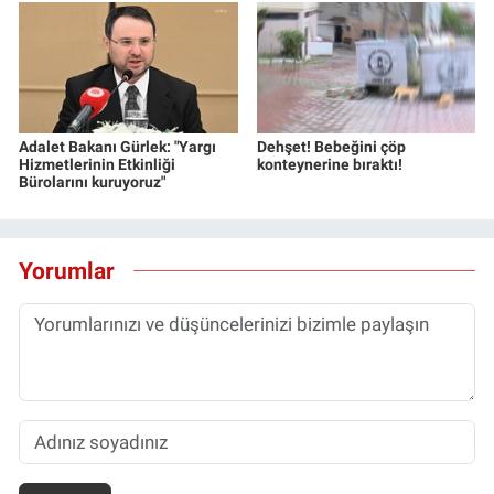
Adalet Bakanı Gürlek: "Yargı
Dehşet! Bebeğini çöp
Hizmetlerinin Etkinliği
konteynerine bıraktı!
Bürolarını kuruyoruz"
Yorumlar