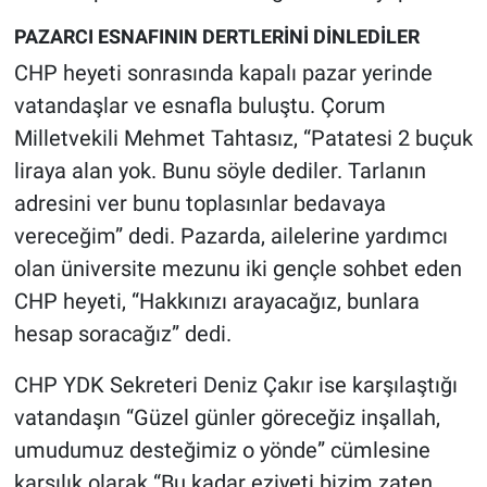
Yerel Yaşam
PAZARCI ESNAFININ DERTLERİNİ DİNLEDİLER
CHP heyeti sonrasında kapalı pazar yerinde
Canlı Yayın
vatandaşlar ve esnafla buluştu. Çorum
Milletvekili Mehmet Tahtasız, “Patatesi 2 buçuk
liraya alan yok. Bunu söyle dediler. Tarlanın
adresini ver bunu toplasınlar bedavaya
vereceğim” dedi. Pazarda, ailelerine yardımcı
olan üniversite mezunu iki gençle sohbet eden
CHP heyeti, “Hakkınızı arayacağız, bunlara
hesap soracağız” dedi.
CHP YDK Sekreteri Deniz Çakır ise karşılaştığı
vatandaşın “Güzel günler göreceğiz inşallah,
umudumuz desteğimiz o yönde” cümlesine
karşılık olarak “Bu kadar eziyeti bizim zaten