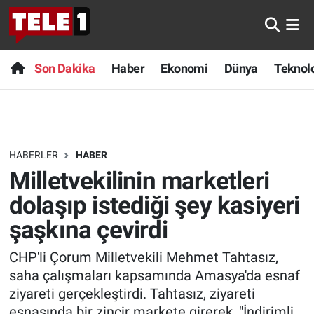
Anında Manşet
Son Dakika
Nöbetçi Eczaneler
Son Dakika
Haber
Ekonomi
Dünya
Teknolo
Başka Sohbetler
Haber
Hava Durumu
Belgesel
Ekonomi
Namaz Vakitleri
HABERLER
HABER
Bilim turu
Dünya
Trafik Durumu
Milletvekilinin marketleri
Bilim ve Teknoloji Evreni
Teknoloji
Süper Lig Puan Durumu ve Fikstür
dolaşıp istediği şey kasiyeri
şaşkına çevirdi
Doğa Konuşuyor
Sağlık
Tüm Manşetler
CHP'li Çorum Milletvekili Mehmet Tahtasız,
Dünya
Spor
Son Dakika Haberleri
saha çalışmaları kapsamında Amasya'da esnaf
ziyareti gerçekleştirdi. Tahtasız, ziyareti
Ege Saati
Yayın Akışı
Haber Arşivi
esnasında bir zincir markete girerek, "İndirimli