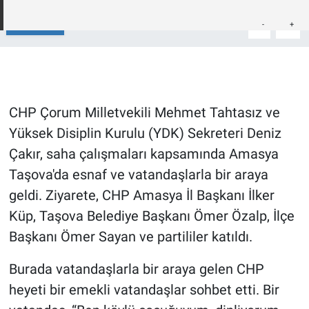
Paylaş
-
+
A
A
Gündem Özel
Günün görüntüsü
Haber
CHP Çorum Milletvekili Mehmet Tahtasız ve
Yüksek Disiplin Kurulu (YDK) Sekreteri Deniz
İlan
Çakır, saha çalışmaları kapsamında Amasya
Kimdir
Taşova'da esnaf ve vatandaşlarla bir araya
geldi. Ziyarete, CHP Amasya İl Başkanı İlker
Koronavirüs
Küp, Taşova Belediye Başkanı Ömer Özalp, İlçe
Başkanı Ömer Sayan ve partililer katıldı.
Kültür Sanat
Burada vatandaşlarla bir araya gelen CHP
Ne demişti
heyeti bir emekli vatandaşlar sohbet etti. Bir