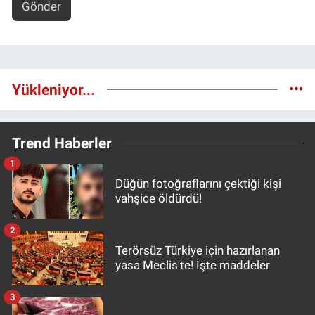
Gönder
Yükleniyor...
Trend Haberler
1
Düğün fotoğraflarını çektiği kişi
vahşice öldürdü!
2
Terörsüz Türkiye için hazırlanan
yasa Meclis'te! İşte maddeler
3