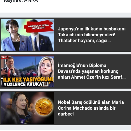
Japonya'nın ilk kadın başbakanı
Takaichi'nin bilinmeyenleri!
Thatcher hayranı, sağcı
muhafazakar
İmamoğlu'nun Diploma
Davası'nda yaşanan korkunç
anları Ahmet Özer'in kızı Seraf
Özer anlattı!
Nobel Barış ödülünü alan Maria
Corina Machado aslında bir
darbeci