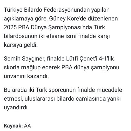
Türkiye Bilardo Federasyonundan yapılan
Gündem Özel
açıklamaya göre, Güney Kore'de düzenlenen
2025 PBA Dünya Şampiyonası'nda Türk
Günün görüntüsü
bilardosunun iki efsane ismi finalde karşı
Haber
karşıya geldi.
Semih Saygıner, finalde Lütfi Çenet'i 4-1'lik
İlan
skorla mağlup ederek PBA dünya şampiyonu
Kimdir
ünvanını kazandı.
Koronavirüs
Bu arada iki Türk sporcunun finalde mücadele
etmesi, uluslararası bilardo camiasında yankı
Kültür Sanat
uyandırdı.
Ne demişti
Kaynak:
AA