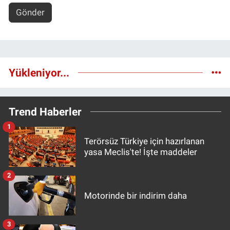
Gönder
Yükleniyor...
Trend Haberler
1
Terörsüz Türkiye için hazırlanan
yasa Meclis'te! İşte maddeler
2
Motorinde bir indirim daha
3