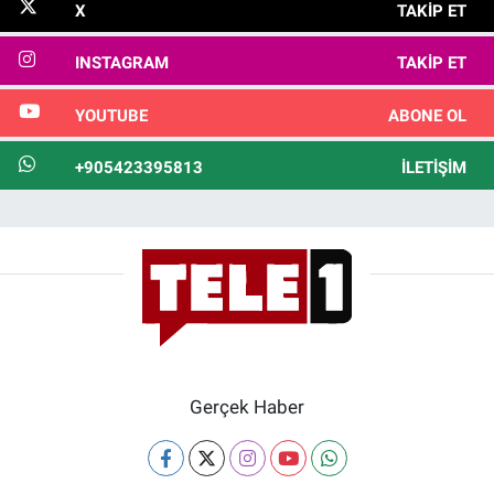
X
TAKIP ET
INSTAGRAM
TAKIP ET
YOUTUBE
ABONE OL
+905423395813
İLETIŞIM
Gerçek Haber