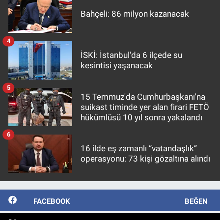
Bahçeli: 86 milyon kazanacak
4
İSKİ: İstanbul'da 6 ilçede su
kesintisi yaşanacak
5
15 Temmuz'da Cumhurbaşkanı'na
suikast timinde yer alan firari FETÖ
hükümlüsü 10 yıl sonra yakalandı
6
16 ilde eş zamanlı “vatandaşlık”
operasyonu: 73 kişi gözaltına alındı
FACEBOOK
BEĞEN