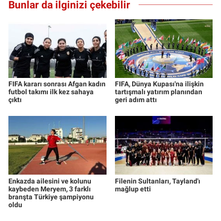
Bunlar da ilginizi çekebilir
Yerel Yaşam
Canlı Yayın
FIFA kararı sonrası Afgan kadın
FIFA, Dünya Kupası'na ilişkin
futbol takımı ilk kez sahaya
tartışmalı yatırım planından
çıktı
geri adım attı
Enkazda ailesini ve kolunu
Filenin Sultanları, Tayland'ı
kaybeden Meryem, 3 farklı
mağlup etti
branşta Türkiye şampiyonu
oldu