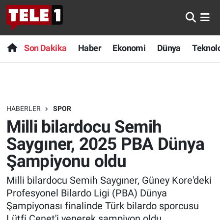
Anında Manşet
Son Dakika
Nöbetçi Eczaneler
Son Dakika
Haber
Ekonomi
Dünya
Teknolo
Başka Sohbetler
Haber
Hava Durumu
Belgesel
Ekonomi
Namaz Vakitleri
HABERLER
SPOR
Bilim turu
Dünya
Trafik Durumu
Milli bilardocu Semih
Bilim ve Teknoloji Evreni
Teknoloji
Süper Lig Puan Durumu ve Fikstür
Saygıner, 2025 PBA Dünya
Şampiyonu oldu
Doğa Konuşuyor
Sağlık
Tüm Manşetler
Milli bilardocu Semih Saygıner, Güney Kore'deki
Dünya
Spor
Son Dakika Haberleri
Profesyonel Bilardo Ligi (PBA) Dünya
Şampiyonası finalinde Türk bilardo sporcusu
Ege Saati
Yayın Akışı
Haber Arşivi
Lütfi Çenet'i yenerek şampiyon oldu