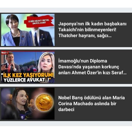
Nedir
Popüler
Japonya'nın ilk kadın başbakanı
Takaichi'nin bilinmeyenleri!
Programlar
Thatcher hayranı, sağcı
muhafazakar
Sağlık
İmamoğlu'nun Diploma
Spor
Davası'nda yaşanan korkunç
anları Ahmet Özer'in kızı Seraf
Teknoloji
Özer anlattı!
Türkiye'nin Geleceği
Nobel Barış ödülünü alan Maria
Corina Machado aslında bir
Türkiye'nin Gündemi
darbeci
Yerel Gündem