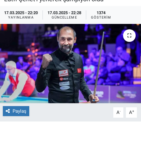
Ege'den Esintiler
İletişim
17.03.2025 - 22:20
17.03.2025 - 22:28
1374
YAYINLANMA
GÜNCELLEME
GÖSTERIM
Eğitim
Eğlence
Ekonomi
Forum
Gerçeğin İzinde
Gün Başlıyor
Paylaş
-
+
A
A
Gün Bitiyor
Gün Ortası