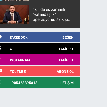
firari FETÖ hükümlüsü
10 yıl sonra yakalandı
16 ilde eş zamanlı
“vatandaşlık”
operasyonu: 73 kişi
gözaltına alındı
FACEBOOK
BEĞEN
X
TAKIP ET
INSTAGRAM
TAKIP ET
YOUTUBE
ABONE OL
+905423395813
İLETIŞIM