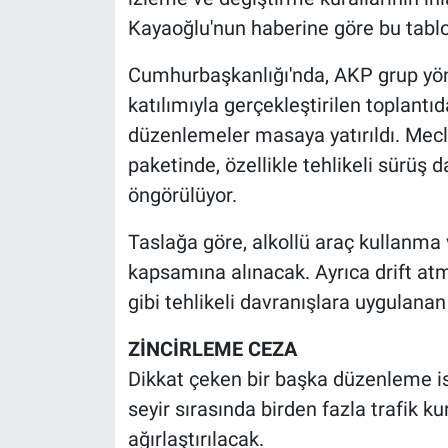
Nedir
Kayaoğlu'nun haberine göre bu tablo
Popüler
Cumhurbaşkanlığı'nda, AKP grup yöneti
katılımıyla gerçekleştirilen toplantıda
Programlar
düzenlemeler masaya yatırıldı. Mecl
Sağlık
paketinde, özellikle tehlikeli sürüş 
öngörülüyor.
Spor
Taslağa göre, alkollü araç kullanma
Teknoloji
kapsamına alınacak. Ayrıca drift 
gibi tehlikeli davranışlara uygulanan 
Türkiye'nin Geleceği
ZİNCİRLEME CEZA
Türkiye'nin Gündemi
Dikkat çeken bir başka düzenleme ise
seyir sırasında birden fazla trafik ku
Yerel Gündem
ağırlaştırılacak.