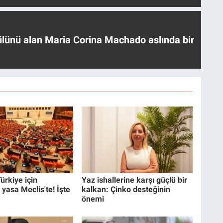
ülünü alan Maria Corina Machado aslında bir
ürkiye için
Yaz ishallerine karşı güçlü bir
 yasa Meclis'te! İşte
kalkan: Çinko desteğinin
önemi