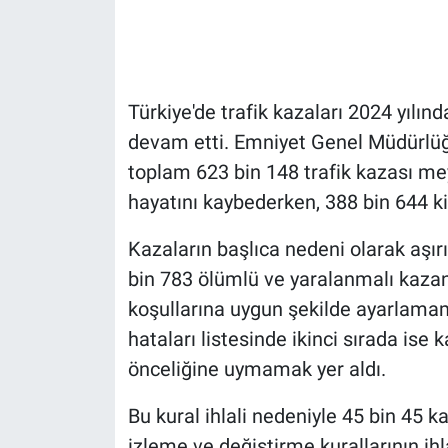
Gündem Özel
Günün görüntüsü
Türkiye'de trafik kazaları 2024 yılı
devam etti. Emniyet Genel Müdürlüğü
Haber
toplam 623 bin 148 trafik kazası mey
hayatını kaybederken, 388 bin 644 ki
İlan
Kazaların başlıca nedeni olarak aşırı
Kimdir
bin 783 ölümlü ve yaralanmalı kazanın
Koronavirüs
koşullarına uygun şekilde ayarlamam
hataları listesinde ikinci sırada ise 
Kültür Sanat
önceliğine uymamak yer aldı.
Ne demişti
Bu kural ihlali nedeniyle 45 bin 45 k
izleme ve değiştirme kurallarının ih