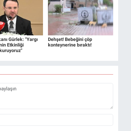
anı Gürlek: "Yargı
Dehşet! Bebeğini çöp
in Etkinliği
konteynerine bıraktı!
 kuruyoruz"