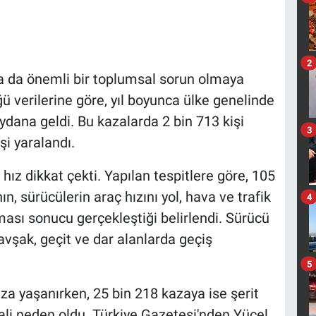
2
nda da önemli bir toplumsal sorun olmaya
 verilerine göre, yıl boyunca ülke genelinde
dana geldi. Bu kazalarda 2 bin 713 kişi
3
şi yaralandı.
 hız dikkat çekti. Yapılan tespitlere göre, 105
, sürücülerin araç hızını yol, hava ve trafik
4
ası sonucu gerçekleştiği belirlendi. Sürücü
kavşak, geçit ve dar alanlarda geçiş
5
aza yaşanırken, 25 bin 218 kazaya ise şerit
lali neden oldu. Türkiye Gazetesi'nden Yücel