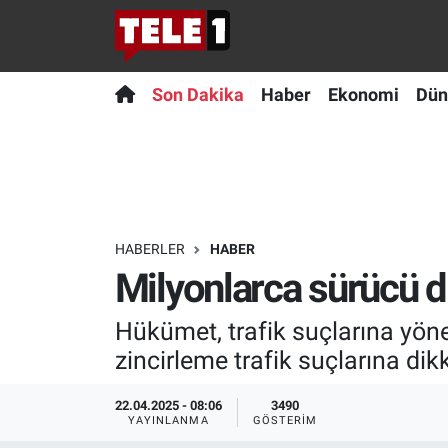
Anında Manşet
Son Dakika
Nöbetçi Eczaneler
Son Dakika
Haber
Ekonomi
Dün
Başka Sohbetler
Haber
Hava Durumu
Belgesel
Ekonomi
Namaz Vakitleri
Bilim turu
Dünya
Trafik Durumu
HABERLER
HABER
Milyonlarca sürücü di
Bilim ve Teknoloji Evreni
Teknoloji
Süper Lig Puan Durumu ve Fikstür
Hükümet, trafik suçlarına yöne
Doğa Konuşuyor
Sağlık
Tüm Manşetler
zincirleme trafik suçlarına dikk
Dünya
Spor
Son Dakika Haberleri
22.04.2025 - 08:06
3490
YAYINLANMA
GÖSTERIM
Ege Saati
Yayın Akışı
Haber Arşivi