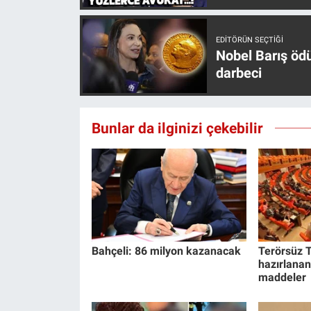
EDITÖRÜN SEÇTIĞI
Nobel Barış öd
darbeci
Bunlar da ilginizi çekebilir
Bahçeli: 86 milyon kazanacak
Terörsüz T
hazırlanan
maddeler