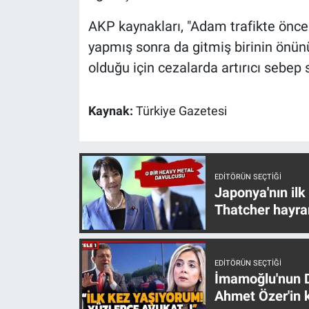
Yerel Yaşam
AKP kaynakları, "Adam trafikte önce k
yapmış sonra da gitmiş birinin önün
Canlı Yayın
olduğu için cezalarda artırıcı sebep s
Kaynak:
Türkiye Gazetesi
EDITÖRÜN SEÇTIĞI
Japonya'nın ilk
Thatcher hayra
EDITÖRÜN SEÇTIĞI
İmamoğlu'nun D
Ahmet Özer'in k