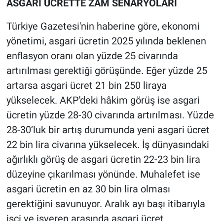
ASGARİ ÜCRETTE ZAM SENARYOLARI
Nedir
Türkiye Gazetesi'nin haberine göre, ekonomi
Popüler
yönetimi, asgari ücretin 2025 yılında beklenen
Programlar
enflasyon oranı olan yüzde 25 civarında
artırılması gerektiği görüşünde. Eğer yüzde 25
Sağlık
artarsa asgari ücret 21 bin 250 liraya
yükselecek. AKP'deki hâkim görüş ise asgari
Spor
ücretin yüzde 28-30 civarında artırılması. Yüzde
28-30’luk bir artış durumunda yeni asgari ücret
Teknoloji
22 bin lira civarına yükselecek. İş dünyasındaki
Türkiye'nin Geleceği
ağırlıklı görüş de asgari ücretin 22-23 bin lira
düzeyine çıkarılması yönünde. Muhalefet ise
Türkiye'nin Gündemi
asgari ücretin en az 30 bin lira olması
gerektiğini savunuyor. Aralık ayı başı itibarıyla
Yerel Gündem
işçi ve işveren arasında asgari ücret