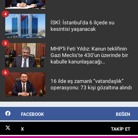
4
İSKİ: İstanbul'da 6 ilçede su
kesintisi yaşanacak
5
MHP’li Feti Yıldız: Kanun teklifinin
Gazi Meclis'te 430’un üzerinde bir
kabulle kanunlaşacağı
görülmektedir
6
16 ilde eş zamanlı “vatandaşlık”
operasyonu: 73 kişi gözaltına alındı
FACEBOOK
BEĞEN
X
TAKIP ET