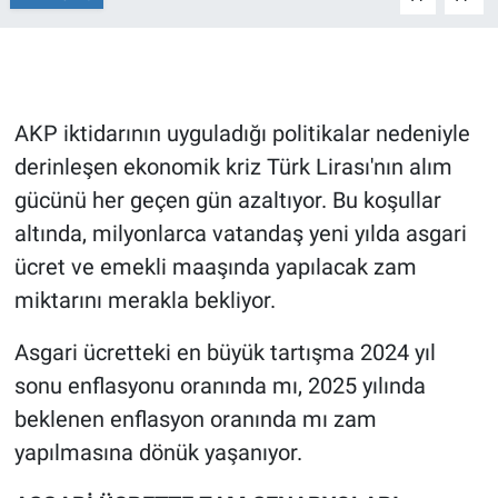
Gündem Özel
Günün görüntüsü
AKP iktidarının uyguladığı politikalar nedeniyle
derinleşen ekonomik kriz Türk Lirası'nın alım
Haber
gücünü her geçen gün azaltıyor. Bu koşullar
İlan
altında, milyonlarca vatandaş yeni yılda asgari
ücret ve emekli maaşında yapılacak zam
Kimdir
miktarını merakla bekliyor.
Koronavirüs
Asgari ücretteki en büyük tartışma 2024 yıl
sonu enflasyonu oranında mı, 2025 yılında
Kültür Sanat
beklenen enflasyon oranında mı zam
Ne demişti
yapılmasına dönük yaşanıyor.