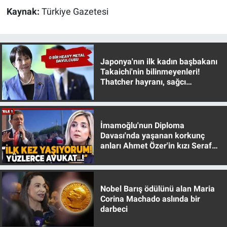
Kaynak:
Türkiye Gazetesi
Japonya'nın ilk kadın başbakanı
Takaichi'nin bilinmeyenleri!
Thatcher hayranı, sağcı
muhafazakar
İmamoğlu'nun Diploma
Davası'nda yaşanan korkunç
anları Ahmet Özer'in kızı Seraf
Özer anlattı!
Nobel Barış ödülünü alan Maria
Corina Machado aslında bir
darbeci