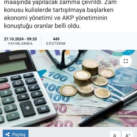
maaşında yapılacak zamma çevrildi. Zam
konusu kulislerde tartışılmaya başlarken
Ege'den Esintiler
İletişim
ekonomi yönetimi ve AKP yönetiminin
konuştuğu oranlar belli oldu.
Eğitim
27.10.2024 - 09:20
449
Eğlence
YAYINLANMA
GÖSTERIM
Ekonomi
Forum
Gerçeğin İzinde
Gün Başlıyor
Gün Bitiyor
Paylaş
-
+
Gün Ortası
A
A