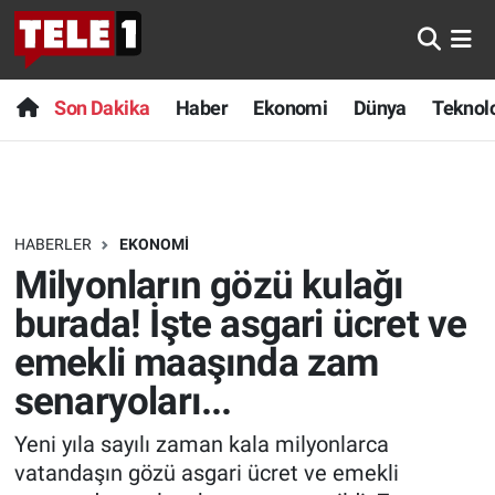
Anında Manşet
Son Dakika
Nöbetçi Eczaneler
Son Dakika
Haber
Ekonomi
Dünya
Teknolo
Başka Sohbetler
Haber
Hava Durumu
Belgesel
Ekonomi
Namaz Vakitleri
HABERLER
EKONOMI
Bilim turu
Dünya
Trafik Durumu
Milyonların gözü kulağı
Bilim ve Teknoloji Evreni
Teknoloji
Süper Lig Puan Durumu ve Fikstür
burada! İşte asgari ücret ve
emekli maaşında zam
Doğa Konuşuyor
Sağlık
Tüm Manşetler
senaryoları...
Dünya
Spor
Son Dakika Haberleri
Yeni yıla sayılı zaman kala milyonlarca
vatandaşın gözü asgari ücret ve emekli
Ege Saati
Yayın Akışı
Haber Arşivi