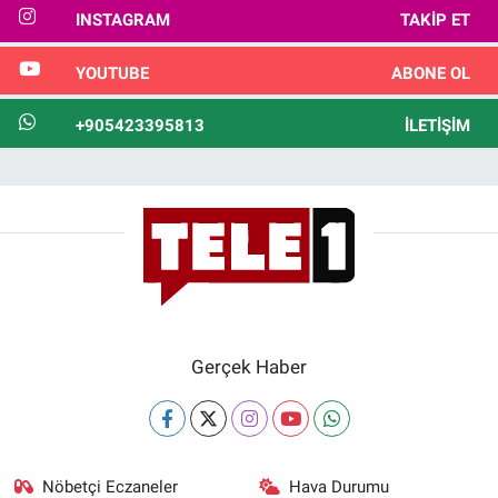
INSTAGRAM
TAKIP ET
YOUTUBE
ABONE OL
+905423395813
İLETIŞIM
Gerçek Haber
Nöbetçi Eczaneler
Hava Durumu