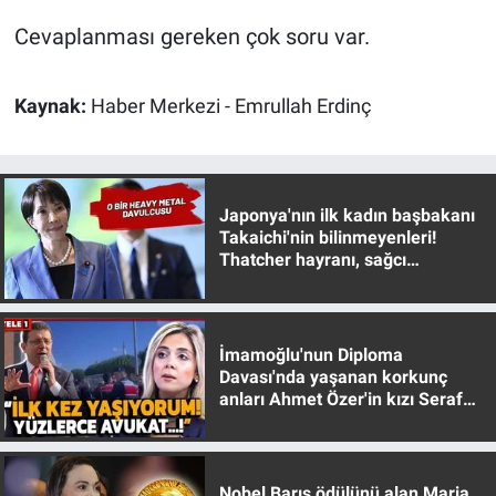
Yerel Yaşam
Cevaplanması gereken çok soru var.
Canlı Yayın
Kaynak:
Haber Merkezi - Emrullah Erdinç
Japonya'nın ilk kadın başbakanı
Takaichi'nin bilinmeyenleri!
Thatcher hayranı, sağcı
muhafazakar
İmamoğlu'nun Diploma
Davası'nda yaşanan korkunç
anları Ahmet Özer'in kızı Seraf
Özer anlattı!
Nobel Barış ödülünü alan Maria