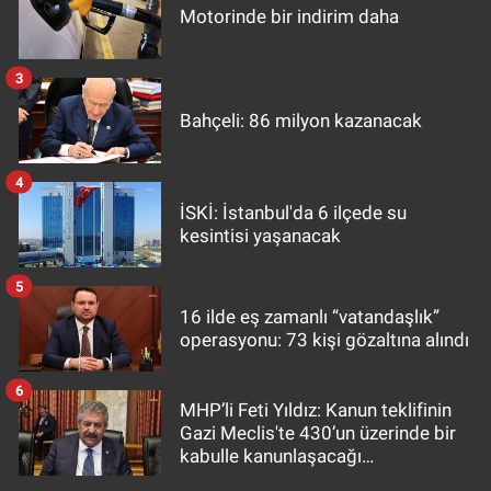
Motorinde bir indirim daha
3
Bahçeli: 86 milyon kazanacak
4
İSKİ: İstanbul'da 6 ilçede su
kesintisi yaşanacak
5
16 ilde eş zamanlı “vatandaşlık”
operasyonu: 73 kişi gözaltına alındı
6
MHP’li Feti Yıldız: Kanun teklifinin
Gazi Meclis'te 430’un üzerinde bir
kabulle kanunlaşacağı
görülmektedir