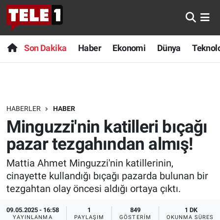
Anında Manşet
Son Dakika
Nöbetçi Eczaneler
Son Dakika
Haber
Ekonomi
Dünya
Teknolo
Başka Sohbetler
Haber
Hava Durumu
Belgesel
Ekonomi
Namaz Vakitleri
HABERLER
HABER
Bilim turu
Dünya
Trafik Durumu
Minguzzi'nin katilleri bıçağı
Bilim ve Teknoloji Evreni
Teknoloji
Süper Lig Puan Durumu ve Fikstür
pazar tezgahından almış!
Mattia Ahmet Minguzzi'nin katillerinin,
Doğa Konuşuyor
Sağlık
Tüm Manşetler
cinayette kullandığı bıçağı pazarda bulunan bir
Dünya
Spor
Son Dakika Haberleri
tezgahtan olay öncesi aldığı ortaya çıktı.
09.05.2025 - 16:58
1
849
1 DK
Ege Saati
Yayın Akışı
Haber Arşivi
YAYINLANMA
PAYLAŞIM
GÖSTERIM
OKUNMA SÜRESI