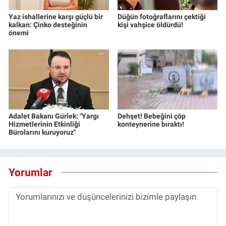
Yaz ishallerine karşı güçlü bir
Düğün fotoğraflarını çektiği
kalkan: Çinko desteğinin
kişi vahşice öldürdü!
önemi
Adalet Bakanı Gürlek: "Yargı
Dehşet! Bebeğini çöp
Hizmetlerinin Etkinliği
konteynerine bıraktı!
Bürolarını kuruyoruz"
Yorumlar