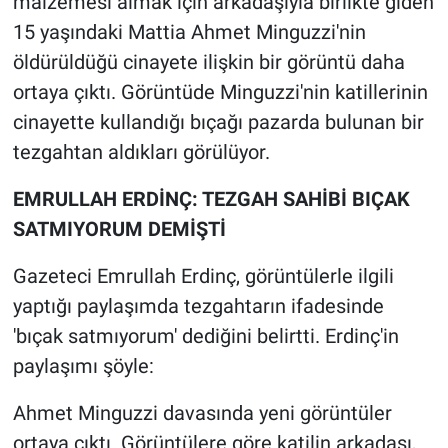
malzemesi almak için arkadaşıyla birlikte giden
15 yaşındaki Mattia Ahmet Minguzzi'nin
Gündem Özel
öldürüldüğü cinayete ilişkin bir görüntü daha
ortaya çıktı. Görüntüde Minguzzi'nin katillerinin
Günün görüntüsü
cinayette kullandığı bıçağı pazarda bulunan bir
Haber
tezgahtan aldıkları görülüyor.
EMRULLAH ERDİNÇ: TEZGAH SAHİBİ BIÇAK
İlan
SATMIYORUM DEMİŞTİ
Kimdir
Gazeteci Emrullah Erdinç, görüntülerle ilgili
Koronavirüs
yaptığı paylaşımda tezgahtarın ifadesinde
'bıçak satmıyorum' dediğini belirtti. Erdinç'in
Kültür Sanat
paylaşımı şöyle:
Ne demişti
Ahmet Minguzzi davasında yeni görüntüler
ortaya çıktı. Görüntülere göre katilin arkadaşı,