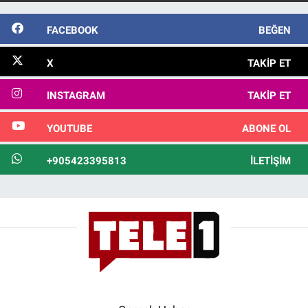
FACEBOOK
BEĞEN
X
TAKIP ET
INSTAGRAM
TAKIP ET
YOUTUBE
ABONE OL
+905423395813
İLETIŞIM