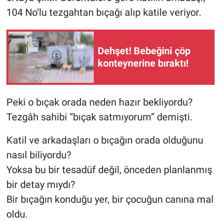
Nedir
104 No’lu tezgahtan bıçağı alıp katile veriyor.
Popüler
Dehşet! Bebeğini çöp
Programlar
konteynerine bıraktı!
Sağlık
Peki o bıçak orada neden hazır bekliyordu?
Spor
Tezgâh sahibi “bıçak satmıyorum” demişti.
Teknoloji
Katil ve arkadaşları o bıçağın orada olduğunu
nasıl biliyordu?
Türkiye'nin Geleceği
Yoksa bu bir tesadüf değil, önceden planlanmış
Türkiye'nin Gündemi
bir detay mıydı?
Bir bıçağın konduğu yer, bir çocuğun canına mal
Yerel Gündem
oldu.