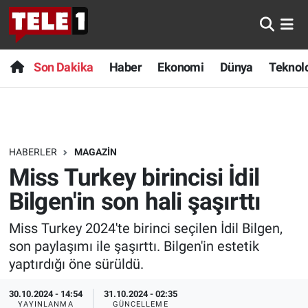
Anında Manşet
Son Dakika
Nöbetçi Eczaneler
Son Dakika
Haber
Ekonomi
Dünya
Teknolo
Başka Sohbetler
Haber
Hava Durumu
Belgesel
Ekonomi
Namaz Vakitleri
HABERLER
MAGAZIN
Bilim turu
Dünya
Trafik Durumu
Miss Turkey birincisi İdil
Bilim ve Teknoloji Evreni
Teknoloji
Süper Lig Puan Durumu ve Fikstür
Bilgen'in son hali şaşırttı
Miss Turkey 2024'te birinci seçilen İdil Bilgen,
Doğa Konuşuyor
Sağlık
Tüm Manşetler
son paylaşımı ile şaşırttı. Bilgen'in estetik
Dünya
Spor
Son Dakika Haberleri
yaptırdığı öne sürüldü.
30.10.2024 - 14:54
31.10.2024 - 02:35
Ege Saati
Yayın Akışı
Haber Arşivi
YAYINLANMA
GÜNCELLEME