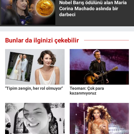
Nobel Barış ödülünü alan Maria
Yerel Yaşam
Corina Machado aslında bir
darbeci
Canlı Yayın
Bunlar da ilginizi çekebilir
"Tipim zengin, her rol olmuyor"
Teoman: Çok para
kazanmıyoruz