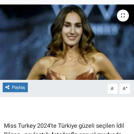
Ege'den Esintiler
İletişim
Eğitim
Eğlence
Ekonomi
Forum
Gerçeğin İzinde
Paylaş
-
+
A
A
Gün Başlıyor
Gün Bitiyor
Miss Turkey 2024'te Türkiye güzeli seçilen İdil
Gün Ortası