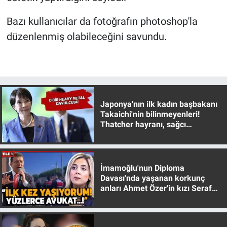
Nedir
Bazı kullanıcılar da fotoğrafın photoshop'la
Popüler
düzenlenmiş olabileceğini savundu.
Programlar
Sağlık
Japonya'nın ilk kadın başbakanı
Spor
Takaichi'nin bilinmeyenleri!
Thatcher hayranı, sağcı
Teknoloji
muhafazakar
Türkiye'nin Geleceği
İmamoğlu'nun Diploma
Davası'nda yaşanan korkunç
Türkiye'nin Gündemi
anları Ahmet Özer'in kızı Seraf
Özer anlattı!
Yerel Gündem