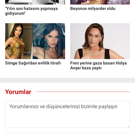
"Yılın son hatasını yapmaya
Beyonce milyarder oldu
gidiyorum"
Simge Sağın'dan evlilik itirafı
Fren yerine gaza basan Hülya
Avşar kaza yaptı
Yorumlar