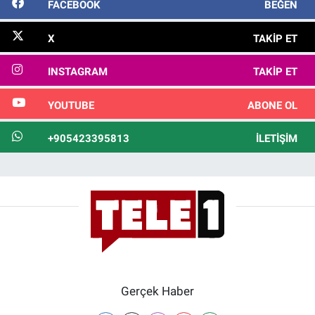
FACEBOOK
BEĞEN
X
TAKIP ET
INSTAGRAM
TAKIP ET
YOUTUBE
ABONE OL
+905423395813
İLETIŞIM
Gerçek Haber