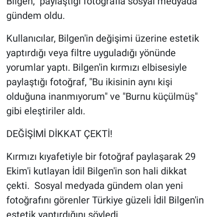
Bilgen, paylaştığı fotoğrafla sosyal medyada
gündem oldu.
Gündem Özel
Kullanıcılar, Bilgen'in değişimi üzerine estetik
Günün görüntüsü
yaptırdığı veya filtre uyguladığı yönünde
yorumlar yaptı. Bilgen'in kırmızı elbisesiyle
Haber
paylaştığı fotoğraf, "Bu ikisinin aynı kişi
olduğuna inanmıyorum" ve "Burnu küçülmüş"
İlan
gibi eleştiriler aldı.
Kimdir
DEĞİŞİMİ DİKKAT ÇEKTİ!
Koronavirüs
Kırmızı kıyafetiyle bir fotoğraf paylaşarak 29
Ekim'i kutlayan İdil Bilgen'in son hali dikkat
Kültür Sanat
çekti. Sosyal medyada gündem olan yeni
Ne demişti
fotoğrafını görenler Türkiye güzeli İdil Bilgen'in
estetik yaptırdığını söyledi.