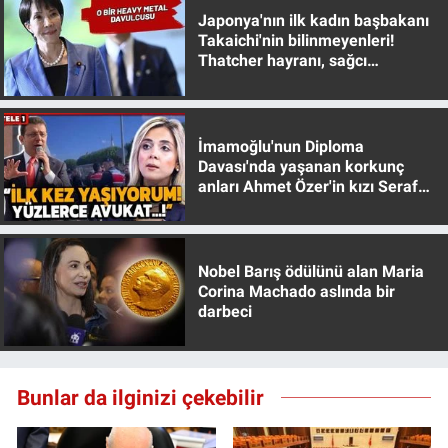
Japonya'nın ilk kadın başbakanı
Takaichi'nin bilinmeyenleri!
Thatcher hayranı, sağcı
muhafazakar
İmamoğlu'nun Diploma
Davası'nda yaşanan korkunç
anları Ahmet Özer'in kızı Seraf
Özer anlattı!
Nobel Barış ödülünü alan Maria
Corina Machado aslında bir
darbeci
Bunlar da ilginizi çekebilir