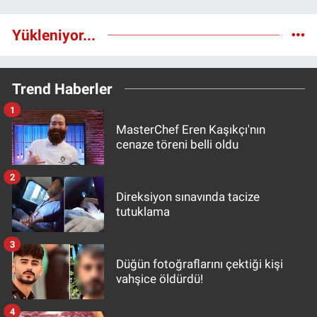
Yükleniyor...
Trend Haberler
1
MasterChef Eren Kaşıkçı'nın
cenaze töreni belli oldu
2
Direksiyon sınavında tacize
tutuklama
3
Düğün fotoğraflarını çektiği kişi
vahşice öldürdü!
4