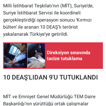
Milli İstihbarat Teşkilatı'nın (MİT), Suriye’de,
Gündem Özel
Suriye İstihbarat Servisi ile koordineli
gerçekleştirdiği operasyon sonucu 'Kırmızı
Günün görüntüsü
bülten' ile aranan 10 DEAŞ’lı terörist
yakalanarak Türkiye’ye getirildi.
Haber
İlan
Direksiyon sınavında
tacize tutuklama
Kimdir
Koronavirüs
10 DEAŞ'LIDAN 9'U TUTUKLANDI
Kültür Sanat
Ne demişti
MİT ve Emniyet Genel Müdürlüğü TEM Daire
Başkanlığı’nın yürüttüğü ortak çalışmalar