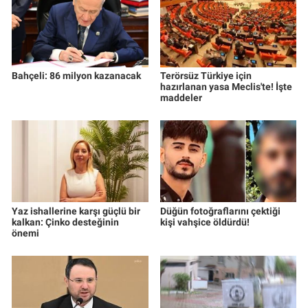
Bahçeli: 86 milyon kazanacak
Terörsüz Türkiye için
hazırlanan yasa Meclis'te! İşte
maddeler
Yaz ishallerine karşı güçlü bir
Düğün fotoğraflarını çektiği
kalkan: Çinko desteğinin
kişi vahşice öldürdü!
önemi