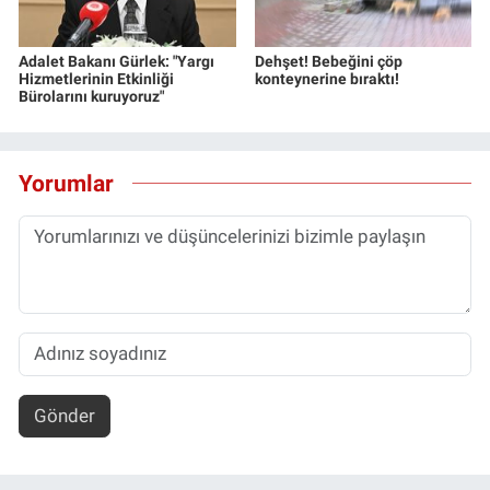
Adalet Bakanı Gürlek: "Yargı
Dehşet! Bebeğini çöp
Hizmetlerinin Etkinliği
konteynerine bıraktı!
Bürolarını kuruyoruz"
Yorumlar
Gönder