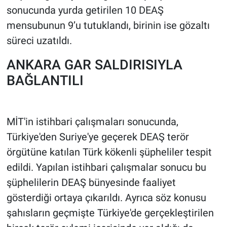
Nedir
sonucunda yurda getirilen 10 DEAŞ
mensubunun 9’u tutuklandı, birinin ise gözaltı
Popüler
süreci uzatıldı.
Programlar
ANKARA GAR SALDIRISIYLA
BAĞLANTILI
Sağlık
Spor
MİT'in istihbari çalışmaları sonucunda,
Teknoloji
Türkiye'den Suriye'ye geçerek DEAŞ terör
örgütüne katılan Türk kökenli şüpheliler tespit
Türkiye'nin Geleceği
edildi. Yapılan istihbari çalışmalar sonucu bu
şüphelilerin DEAŞ bünyesinde faaliyet
Türkiye'nin Gündemi
gösterdiği ortaya çıkarıldı. Ayrıca söz konusu
Yerel Gündem
şahısların geçmişte Türkiye'de gerçekleştirilen