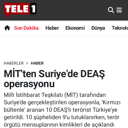
Anında Manşet
Son Dakika
Nöbetçi Eczaneler
Son Dakika
Haber
Ekonomi
Dünya
Teknolo
Başka Sohbetler
Haber
Hava Durumu
Belgesel
Ekonomi
Namaz Vakitleri
HABERLER
HABER
Bilim turu
Dünya
Trafik Durumu
MİT'ten Suriye'de DEAŞ
Bilim ve Teknoloji Evreni
Teknoloji
Süper Lig Puan Durumu ve Fikstür
operasyonu
Milli İstihbarat Teşkilatı (MİT) tarafından
Doğa Konuşuyor
Sağlık
Tüm Manşetler
Suriye'de gerçekleştirilen operasyonla, 'Kırmızı
Dünya
Spor
Son Dakika Haberleri
bültenle' aranan 10 DEAŞ'lı terörist Türkiye'ye
getirildi. 10 şüpheliden 9'u tutuklanırken, terör
Ege Saati
Yayın Akışı
Haber Arşivi
örgütü mensuplarının kimlikleri de açıklandı