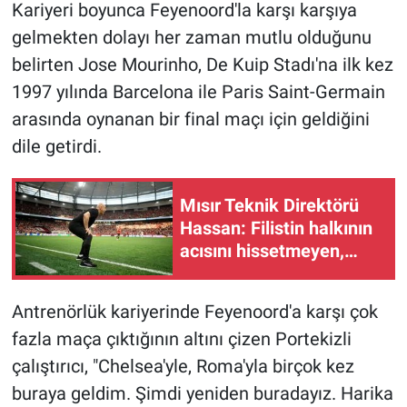
Kariyeri boyunca Feyenoord'la karşı karşıya
Yerel Yaşam
gelmekten dolayı her zaman mutlu olduğunu
belirten Jose Mourinho, De Kuip Stadı'na ilk kez
Canlı Yayın
1997 yılında Barcelona ile Paris Saint-Germain
arasında oynanan bir final maçı için geldiğini
dile getirdi.
Mısır Teknik Direktörü
Hassan: Filistin halkının
acısını hissetmeyen,
insan olmayı hak etmiyor
Antrenörlük kariyerinde Feyenoord'a karşı çok
fazla maça çıktığının altını çizen Portekizli
çalıştırıcı, "Chelsea'yle, Roma'yla birçok kez
buraya geldim. Şimdi yeniden buradayız. Harika