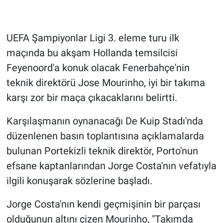
Gündem Özel
UEFA Şampiyonlar Ligi 3. eleme turu ilk
Günün görüntüsü
maçında bu akşam Hollanda temsilcisi
Feyenoord'a konuk olacak Fenerbahçe'nin
Haber
teknik direktörü Jose Mourinho, iyi bir takıma
karşı zor bir maça çıkacaklarını belirtti.
İlan
Karşılaşmanın oynanacağı De Kuip Stadı'nda
Kimdir
düzenlenen basın toplantısına açıklamalarda
bulunan Portekizli teknik direktör, Porto'nun
Koronavirüs
efsane kaptanlarından Jorge Costa'nın vefatıyla
Kültür Sanat
ilgili konuşarak sözlerine başladı.
Ne demişti
Jorge Costa'nın kendi geçmişinin bir parçası
olduğunun altını çizen Mourinho, "Takımda