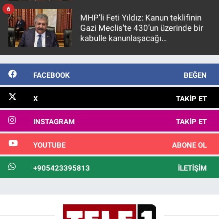
6
MHP’li Feti Yıldız: Kanun teklifinin
Gazi Meclis'te 430’un üzerinde bir
kabulle kanunlaşacağı
görülmektedir
FACEBOOK
BEĞEN
X
TAKIP ET
INSTAGRAM
TAKIP ET
YOUTUBE
ABONE OL
+905423395813
İLETIŞIM