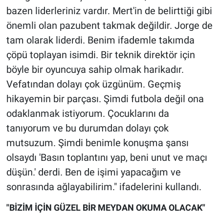
Nedir
bazen liderleriniz vardır. Mert'in de belirttiği gibi
önemli olan pazubent takmak değildir. Jorge de
Popüler
tam olarak liderdi. Benim ifademle takımda
Programlar
çöpü toplayan isimdi. Bir teknik direktör için
böyle bir oyuncuya sahip olmak harikadır.
Sağlık
Vefatından dolayı çok üzgünüm. Geçmiş
hikayemin bir parçası. Şimdi futbola değil ona
Spor
odaklanmak istiyorum. Çocuklarını da
tanıyorum ve bu durumdan dolayı çok
Teknoloji
mutsuzum. Şimdi benimle konuşma şansı
Türkiye'nin Geleceği
olsaydı 'Basın toplantını yap, beni unut ve maçı
düşün.' derdi. Ben de işimi yapacağım ve
Türkiye'nin Gündemi
sonrasında ağlayabilirim." ifadelerini kullandı.
Yerel Gündem
"BİZİM İÇİN GÜZEL BİR MEYDAN OKUMA OLACAK"