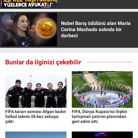
Özer anlattı!
Nobel Barış ödülünü alan Maria
Corina Machado aslında bir
darbeci
Bunlar da ilginizi çekebilir
FIFA kararı sonrası Afgan kadın
FIFA, Dünya Kupası'na ilişkin
futbol takımı ilk kez sahaya
tartışmalı yatırım planından
çıktı
geri adım attı