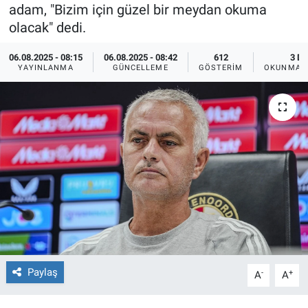
adam, "Bizim için güzel bir meydan okuma
Ege'den Esintiler
İletişim
olacak" dedi.
06.08.2025 - 08:15
06.08.2025 - 08:42
612
3 DK
Eğitim
YAYINLANMA
GÜNCELLEME
GÖSTERIM
OKUNMA S
Eğlence
Ekonomi
Forum
Gerçeğin İzinde
Gün Başlıyor
Gün Bitiyor
Paylaş
-
+
A
A
Gün Ortası