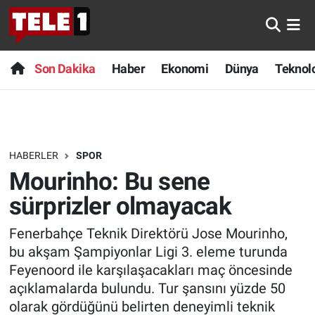
Anında Manşet
Son Dakika
Nöbetçi Eczaneler
Son Dakika
Haber
Ekonomi
Dünya
Teknolo
Başka Sohbetler
Haber
Hava Durumu
Belgesel
Ekonomi
Namaz Vakitleri
HABERLER
SPOR
Bilim turu
Dünya
Trafik Durumu
Mourinho: Bu sene
Bilim ve Teknoloji Evreni
Teknoloji
Süper Lig Puan Durumu ve Fikstür
sürprizler olmayacak
Fenerbahçe Teknik Direktörü Jose Mourinho,
Doğa Konuşuyor
Sağlık
Tüm Manşetler
bu akşam Şampiyonlar Ligi 3. eleme turunda
Dünya
Spor
Son Dakika Haberleri
Feyenoord ile karşılaşacakları maç öncesinde
açıklamalarda bulundu. Tur şansını yüzde 50
Ege Saati
Yayın Akışı
Haber Arşivi
olarak gördüğünü belirten deneyimli teknik