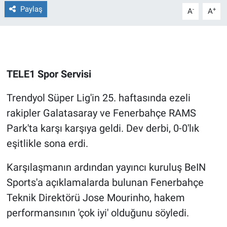
Paylaş
-
+
A
A
Gündem Özel
Günün görüntüsü
TELE1 Spor Servisi
Haber
Trendyol Süper Lig'in 25. haftasında ezeli
İlan
rakipler Galatasaray ve Fenerbahçe RAMS
Kimdir
Park'ta karşı karşıya geldi. Dev derbi, 0-0'lık
eşitlikle sona erdi.
Koronavirüs
Karşılaşmanın ardından yayıncı kuruluş BeIN
Kültür Sanat
Sports'a açıklamalarda bulunan Fenerbahçe
Teknik Direktörü Jose Mourinho, hakem
Ne demişti
performansının 'çok iyi' olduğunu söyledi.