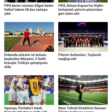
FIFA kararı sonrası Afgan kadın
FIFA, Dünya Kupası'na ilişkin
futbol takımı ilk kez sahaya
tartışmalı yatırım planından
çıktı
geri adım attı
Enkazda ailesini ve kolunu
Filenin Sultanları, Tayland'ı
kaybeden Meryem, 3 farklı
mağlup etti
branşta Türkiye şampiyonu
oldu
İspanya, Portekiz'i eledi;
Mısır Teknik Direktörü Hassan: