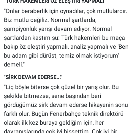
"TÜRK HAKEMLERİ ÖZ ELEŞTİRİ YAPMALI"
"Onlar beraberlik için oynadılar, çok mutlulardır.
Biz mutlu değiliz. Normal şartlarda,
şampiyonluk yarışı devam ediyor. Normal
şartlardan kastım şu: Türk hakemleri bu maça
bakıp öz eleştiri yapmalı, analiz yapmalı ve 'Ben
bu adam gibi dürüst, temiz olmak istiyorum'
demeli."
"SİRK DEVAM EDERSE..."
"Lig böyle biterse çok güzel bir yarış olur. Bu
şekilde bitmezse, sene başından beri
gördüğümüz sirk devam ederse hikayenin sonu
farklı olur. Bugün Fenerbahçe teknik direktörü
olarak ilk kez buraya geldiğim için, her
davranışlarında çok iyi hissettim. Çok iyi bir