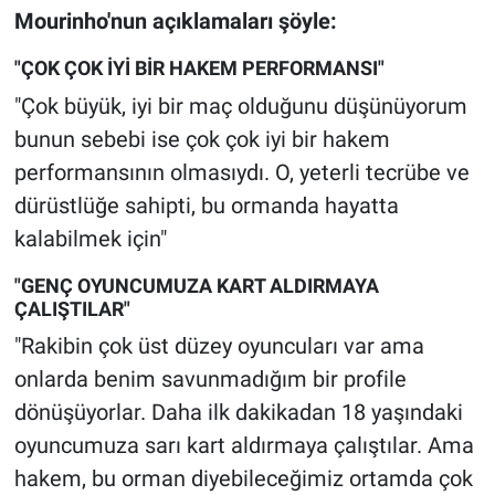
Nedir
Mourinho'nun açıklamaları şöyle:
Popüler
"ÇOK ÇOK İYİ BİR HAKEM PERFORMANSI"
"Çok büyük, iyi bir maç olduğunu düşünüyorum
Programlar
bunun sebebi ise çok çok iyi bir hakem
performansının olmasıydı. O, yeterli tecrübe ve
Sağlık
dürüstlüğe sahipti, bu ormanda hayatta
Spor
kalabilmek için"
"GENÇ OYUNCUMUZA KART ALDIRMAYA
Teknoloji
ÇALIŞTILAR"
"Rakibin çok üst düzey oyuncuları var ama
Türkiye'nin Geleceği
onlarda benim savunmadığım bir profile
Türkiye'nin Gündemi
dönüşüyorlar. Daha ilk dakikadan 18 yaşındaki
oyuncumuza sarı kart aldırmaya çalıştılar. Ama
Yerel Gündem
hakem, bu orman diyebileceğimiz ortamda çok