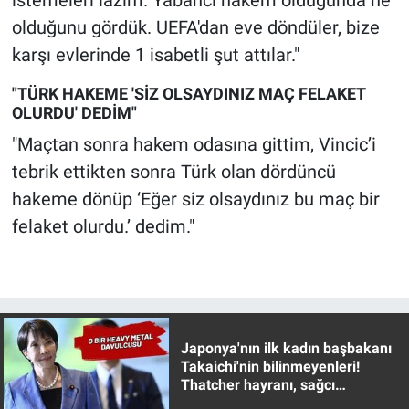
istemeleri lazım. Yabancı hakem olduğunda ne
olduğunu gördük. UEFA'dan eve döndüler, bize
karşı evlerinde 1 isabetli şut attılar."
"TÜRK HAKEME 'SİZ OLSAYDINIZ MAÇ FELAKET
OLURDU' DEDİM"
"Maçtan sonra hakem odasına gittim, Vincic’i
tebrik ettikten sonra Türk olan dördüncü
hakeme dönüp ‘Eğer siz olsaydınız bu maç bir
felaket olurdu.’ dedim."
Japonya'nın ilk kadın başbakanı
Takaichi'nin bilinmeyenleri!
Thatcher hayranı, sağcı
muhafazakar