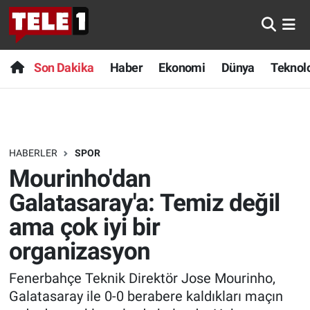
Anında Manşet
Son Dakika
Nöbetçi Eczaneler
Son Dakika
Haber
Ekonomi
Dünya
Teknolo
Başka Sohbetler
Haber
Hava Durumu
Belgesel
Ekonomi
Namaz Vakitleri
HABERLER
SPOR
Bilim turu
Dünya
Trafik Durumu
Mourinho'dan
Bilim ve Teknoloji Evreni
Teknoloji
Süper Lig Puan Durumu ve Fikstür
Galatasaray'a: Temiz değil
ama çok iyi bir
Doğa Konuşuyor
Sağlık
Tüm Manşetler
organizasyon
Dünya
Spor
Son Dakika Haberleri
Fenerbahçe Teknik Direktör Jose Mourinho,
Galatasaray ile 0-0 berabere kaldıkları maçın
Ege Saati
Yayın Akışı
Haber Arşivi