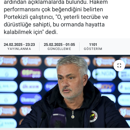
ardından açıklamalarda bulundu. Hakem
performansını çok beğendiğini belirten
Ege'den Esintiler
İletişim
Portekizli çalıştırıcı, "O, yeterli tecrübe ve
dürüstlüğe sahipti, bu ormanda hayatta
Eğitim
kalabilmek için" dedi.
Eğlence
24.02.2025 - 23:23
25.02.2025 - 01:05
1101
YAYINLANMA
GÜNCELLEME
GÖSTERIM
Ekonomi
Forum
Gerçeğin İzinde
Gün Başlıyor
Gün Bitiyor
Gün Ortası