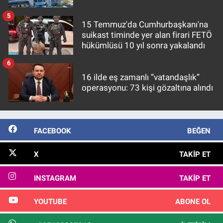
5
15 Temmuz'da Cumhurbaşkanı'na
suikast timinde yer alan firari FETÖ
hükümlüsü 10 yıl sonra yakalandı
6
16 ilde eş zamanlı “vatandaşlık”
operasyonu: 73 kişi gözaltına alındı
FACEBOOK
BEĞEN
X
TAKIP ET
INSTAGRAM
TAKIP ET
YOUTUBE
ABONE OL