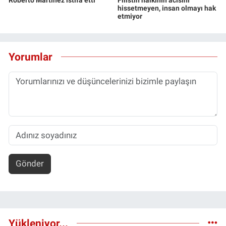
Roberto Martinez istifa etti
Filistin halkının acısını
hissetmeyen, insan olmayı hak
etmiyor
Yorumlar
Gönder
Yükleniyor...