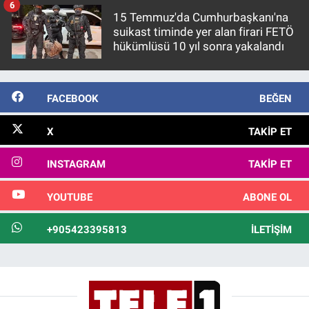
Nedir
6
15 Temmuz'da Cumhurbaşkanı'na
suikast timinde yer alan firari FETÖ
Popüler
hükümlüsü 10 yıl sonra yakalandı
Programlar
FACEBOOK
BEĞEN
Sağlık
X
TAKIP ET
Spor
INSTAGRAM
TAKIP ET
Teknoloji
YOUTUBE
ABONE OL
Türkiye'nin Geleceği
+905423395813
İLETIŞIM
Türkiye'nin Gündemi
Yerel Gündem