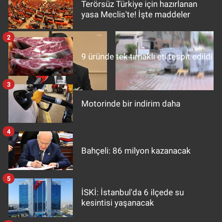
Terörsüz Türkiye için hazırlanan
kalkan: Çinko desteğinin
kişi vahşice öldürdü!
yasa Meclis'te! İşte maddeler
önemi
Gündem Özel
2
Günün görüntüsü
9 üründe tek tırnaklı eti tespit edildi
Haber
3
Adalet Bakanı Gürlek: "Yargı
Dehşet! Bebeğini çöp
İlan
Motorinde bir indirim daha
Hizmetlerinin Etkinliği
konteynerine bıraktı!
Bürolarını kuruyoruz"
Kimdir
4
Koronavirüs
Bahçeli: 86 milyon kazanacak
Kültür Sanat
5
İSKİ: İstanbul'da 6 ilçede su
Ne demişti
kesintisi yaşanacak