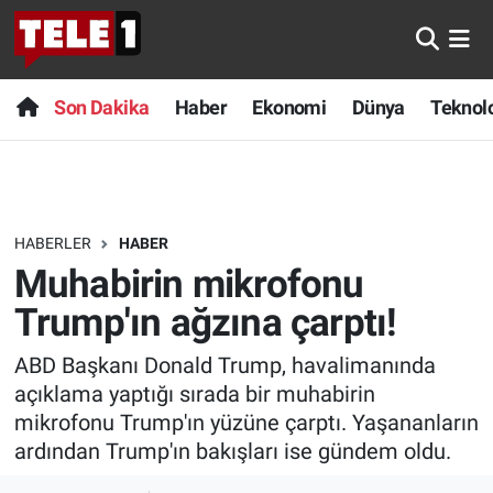
Anında Manşet
Son Dakika
Nöbetçi Eczaneler
Son Dakika
Haber
Ekonomi
Dünya
Teknolo
Başka Sohbetler
Haber
Hava Durumu
Belgesel
Ekonomi
Namaz Vakitleri
HABERLER
HABER
Bilim turu
Dünya
Trafik Durumu
Muhabirin mikrofonu
Bilim ve Teknoloji Evreni
Teknoloji
Süper Lig Puan Durumu ve Fikstür
Trump'ın ağzına çarptı!
ABD Başkanı Donald Trump, havalimanında
Doğa Konuşuyor
Sağlık
Tüm Manşetler
açıklama yaptığı sırada bir muhabirin
Dünya
Spor
Son Dakika Haberleri
mikrofonu Trump'ın yüzüne çarptı. Yaşananların
ardından Trump'ın bakışları ise gündem oldu.
Ege Saati
Yayın Akışı
Haber Arşivi