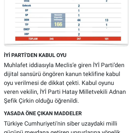
Yerel Yaşam
Canlı Yayın
İYİ PARTİ’DEN KABUL OYU
Muhlafet iddiasıyla Meclis’e giren İYİ Parti’den
dijital sansürü öngören kanun teklifine kabul
oyu verilmesi de dikkat çekti. Kabul oyunu
veren vekilin, İYİ Parti Hatay Milletvekili Adnan
Şefik Çirkin olduğu öğrenildi.
YASADA ÖNE ÇIKAN MADDELER
Türkiye Cumhuriyeti'nin siber uzaydaki milli
gücünü meydana getiren unsurlarına yönelik