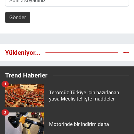
Gönder
Yükleniyor...
Trend Haberler
1
Terörsüz Türkiye için hazırlanan
yasa Meclis'te! İşte maddeler
2
Motorinde bir indirim daha