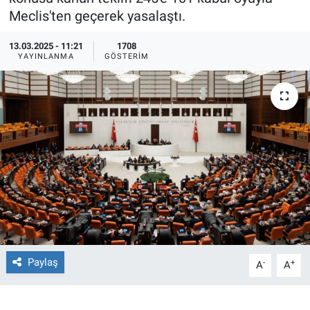
Meclis'ten geçerek yasalaştı.
Ege'den Esintiler
İletişim
13.03.2025 - 11:21
1708
YAYINLANMA
GÖSTERIM
Eğitim
Eğlence
Ekonomi
Forum
Gerçeğin İzinde
Gün Başlıyor
Paylaş
-
+
A
A
Gün Bitiyor
Gün Ortası