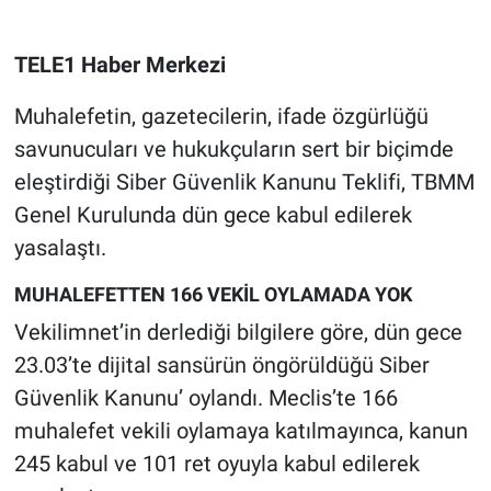
Gündem Özel
TELE1 Haber Merkezi
Günün görüntüsü
Muhalefetin, gazetecilerin, ifade özgürlüğü
savunucuları ve hukukçuların sert bir biçimde
Haber
eleştirdiği Siber Güvenlik Kanunu Teklifi, TBMM
Genel Kurulunda dün gece kabul edilerek
İlan
yasalaştı.
Kimdir
MUHALEFETTEN 166 VEKİL OYLAMADA YOK
Vekilimnet’in derlediği bilgilere göre, dün gece
Koronavirüs
23.03’te dijital sansürün öngörüldüğü Siber
Kültür Sanat
Güvenlik Kanunu’ oylandı. Meclis’te 166
muhalefet vekili oylamaya katılmayınca, kanun
Ne demişti
245 kabul ve 101 ret oyuyla kabul edilerek