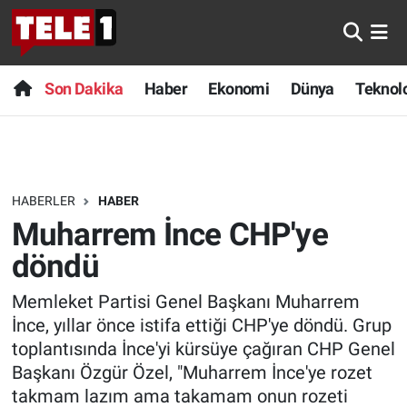
Anında Manşet
Son Dakika
Nöbetçi Eczaneler
Son Dakika
Haber
Ekonomi
Dünya
Teknolo
Başka Sohbetler
Haber
Hava Durumu
Belgesel
Ekonomi
Namaz Vakitleri
HABERLER
HABER
Bilim turu
Dünya
Trafik Durumu
Muharrem İnce CHP'ye
Bilim ve Teknoloji Evreni
Teknoloji
Süper Lig Puan Durumu ve Fikstür
döndü
Memleket Partisi Genel Başkanı Muharrem
Doğa Konuşuyor
Sağlık
Tüm Manşetler
İnce, yıllar önce istifa ettiği CHP'ye döndü. Grup
Dünya
Spor
Son Dakika Haberleri
toplantısında İnce'yi kürsüye çağıran CHP Genel
Başkanı Özgür Özel, "Muharrem İnce'ye rozet
Ege Saati
Yayın Akışı
Haber Arşivi
takmam lazım ama takamam onun rozeti