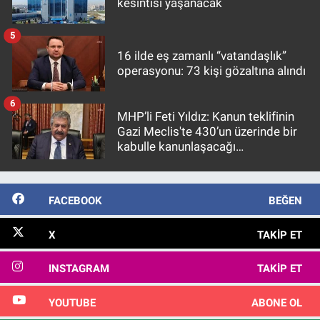
kesintisi yaşanacak
5
16 ilde eş zamanlı “vatandaşlık”
operasyonu: 73 kişi gözaltına alındı
6
MHP’li Feti Yıldız: Kanun teklifinin
Gazi Meclis'te 430’un üzerinde bir
kabulle kanunlaşacağı
görülmektedir
FACEBOOK
BEĞEN
X
TAKIP ET
INSTAGRAM
TAKIP ET
YOUTUBE
ABONE OL