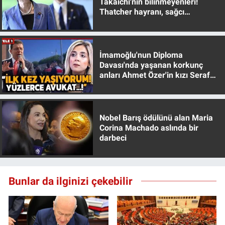
Takaichi'nin bilinmeyenleri!
Yerel Yaşam
Thatcher hayranı, sağcı
muhafazakar
Canlı Yayın
İmamoğlu'nun Diploma
Davası'nda yaşanan korkunç
anları Ahmet Özer'in kızı Seraf
Özer anlattı!
Nobel Barış ödülünü alan Maria
Corina Machado aslında bir
darbeci
Bunlar da ilginizi çekebilir