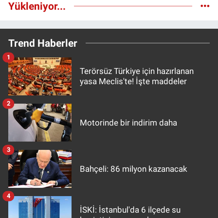
Yükleniyor...
Trend Haberler
1
Terörsüz Türkiye için hazırlanan
yasa Meclis'te! İşte maddeler
2
Motorinde bir indirim daha
3
Bahçeli: 86 milyon kazanacak
4
İSKİ: İstanbul'da 6 ilçede su