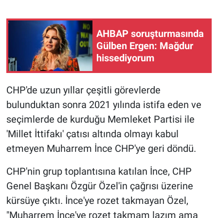
Gündem Özel
AHBAP soruşturmasında
Gülben Ergen: Mağdur
Günün görüntüsü
hissediyorum
Haber
CHP'de uzun yıllar çeşitli görevlerde
İlan
bulunduktan sonra 2021 yılında istifa eden ve
seçimlerde de kurduğu Memleket Partisi ile
Kimdir
'Millet İttifakı' çatısı altında olmayı kabul
Koronavirüs
etmeyen Muharrem İnce CHP'ye geri döndü.
CHP'nin grup toplantısına katılan İnce, CHP
Kültür Sanat
Genel Başkanı Özgür Özel'in çağrısı üzerine
Ne demişti
kürsüye çıktı. İnce'ye rozet takmayan Özel,
"Muharrem İnce'ye rozet takmam lazım ama