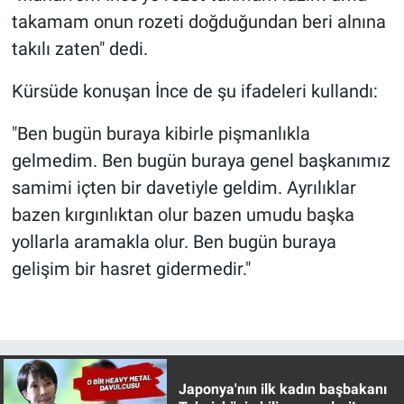
Nedir
takamam onun rozeti doğduğundan beri alnına
takılı zaten" dedi.
Popüler
Kürsüde konuşan İnce de şu ifadeleri kullandı:
Programlar
"Ben bugün buraya kibirle pişmanlıkla
Sağlık
gelmedim. Ben bugün buraya genel başkanımız
samimi içten bir davetiyle geldim. Ayrılıklar
Spor
bazen kırgınlıktan olur bazen umudu başka
Teknoloji
yollarla aramakla olur. Ben bugün buraya
gelişim bir hasret gidermedir."
Türkiye'nin Geleceği
Türkiye'nin Gündemi
Yerel Gündem
Japonya'nın ilk kadın başbakanı