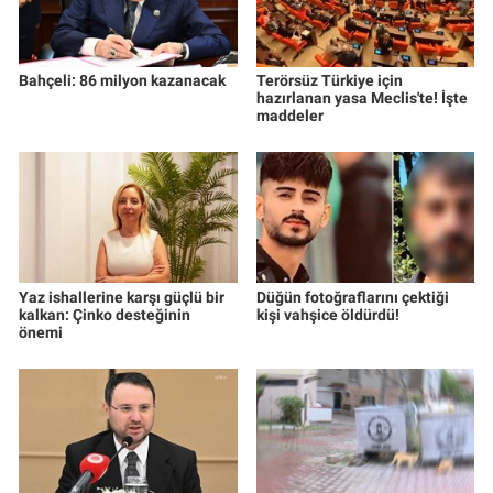
Bahçeli: 86 milyon kazanacak
Terörsüz Türkiye için
hazırlanan yasa Meclis'te! İşte
maddeler
Yaz ishallerine karşı güçlü bir
Düğün fotoğraflarını çektiği
kalkan: Çinko desteğinin
kişi vahşice öldürdü!
önemi