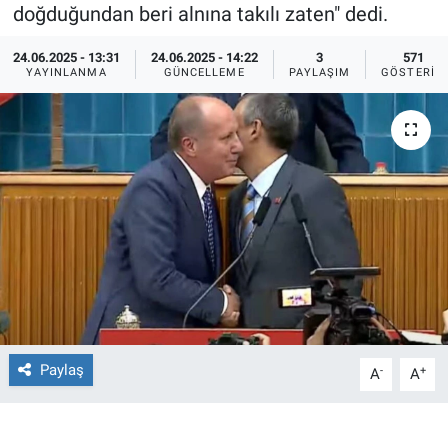
doğduğundan beri alnına takılı zaten" dedi.
Ege'den Esintiler
İletişim
24.06.2025 - 13:31
24.06.2025 - 14:22
3
571
YAYINLANMA
GÜNCELLEME
PAYLAŞIM
GÖSTERIM
Eğitim
Eğlence
Ekonomi
Forum
Gerçeğin İzinde
Gün Başlıyor
Paylaş
-
+
A
A
Gün Bitiyor
Gün Ortası