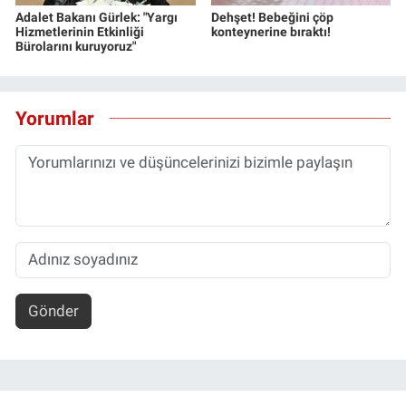
Adalet Bakanı Gürlek: "Yargı
Dehşet! Bebeğini çöp
Hizmetlerinin Etkinliği
konteynerine bıraktı!
Bürolarını kuruyoruz"
Yorumlar
Gönder