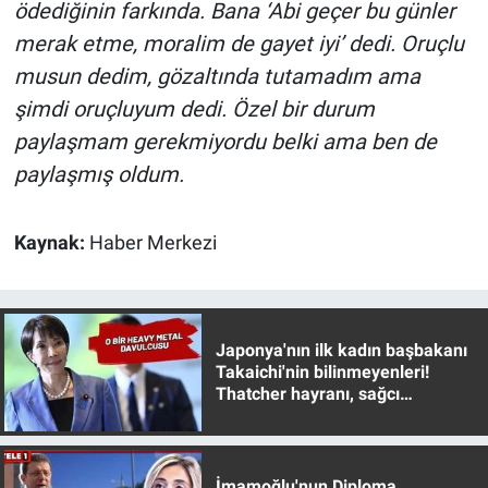
ödediğinin farkında. Bana ‘Abi geçer bu günler
merak etme, moralim de gayet iyi’ dedi. Oruçlu
musun dedim, gözaltında tutamadım ama
şimdi oruçluyum dedi. Özel bir durum
paylaşmam gerekmiyordu belki ama ben de
paylaşmış oldum.
Kaynak:
Haber Merkezi
Japonya'nın ilk kadın başbakanı
Takaichi'nin bilinmeyenleri!
Thatcher hayranı, sağcı
muhafazakar
İmamoğlu'nun Diploma