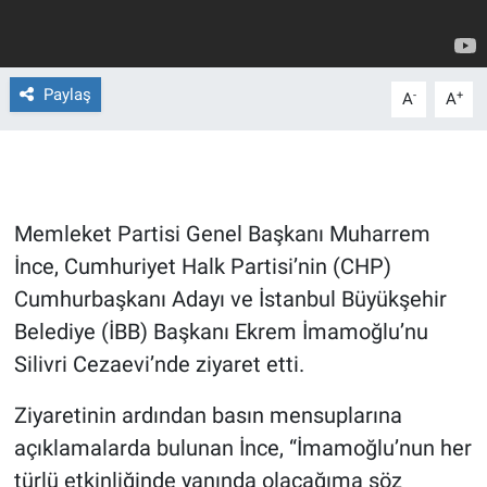
Gündem Özel
Paylaş
-
+
A
A
Günün görüntüsü
Haber
İlan
Memleket Partisi Genel Başkanı Muharrem
İnce, Cumhuriyet Halk Partisi’nin (CHP)
Kimdir
Cumhurbaşkanı Adayı ve İstanbul Büyükşehir
Koronavirüs
Belediye (İBB) Başkanı Ekrem İmamoğlu’nu
Silivri Cezaevi’nde ziyaret etti.
Kültür Sanat
Ziyaretinin ardından basın mensuplarına
Ne demişti
açıklamalarda bulunan İnce, “İmamoğlu’nun her
türlü etkinliğinde yanında olacağıma söz