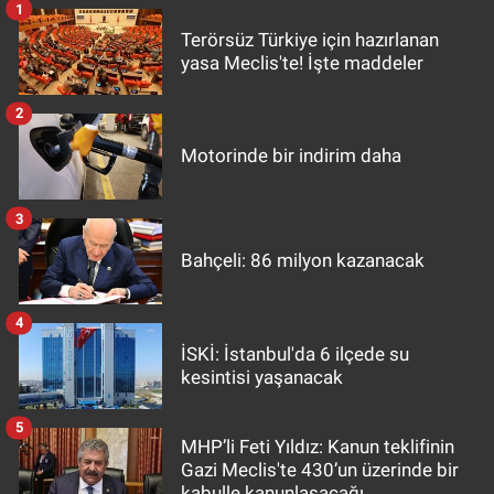
1
Terörsüz Türkiye için hazırlanan
yasa Meclis'te! İşte maddeler
2
Motorinde bir indirim daha
3
Bahçeli: 86 milyon kazanacak
4
İSKİ: İstanbul'da 6 ilçede su
kesintisi yaşanacak
5
MHP’li Feti Yıldız: Kanun teklifinin
Gazi Meclis'te 430’un üzerinde bir
kabulle kanunlaşacağı