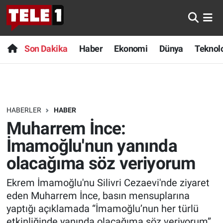
Anında Manşet
Son Dakika
Nöbetçi Eczaneler
Son Dakika
Haber
Ekonomi
Dünya
Teknolo
Başka Sohbetler
Haber
Hava Durumu
Belgesel
Ekonomi
Namaz Vakitleri
HABERLER
HABER
Bilim turu
Dünya
Trafik Durumu
Muharrem İnce:
Bilim ve Teknoloji Evreni
Teknoloji
Süper Lig Puan Durumu ve Fikstür
İmamoğlu'nun yanında
olacağıma söz veriyorum
Doğa Konuşuyor
Sağlık
Tüm Manşetler
Ekrem İmamoğlu'nu Silivri Cezaevi'nde ziyaret
Dünya
Spor
Son Dakika Haberleri
eden Muharrem İnce, basın mensuplarına
yaptığı açıklamada “İmamoğlu’nun her türlü
Ege Saati
Yayın Akışı
Haber Arşivi
etkinliğinde yanında olacağıma söz veriyorum”