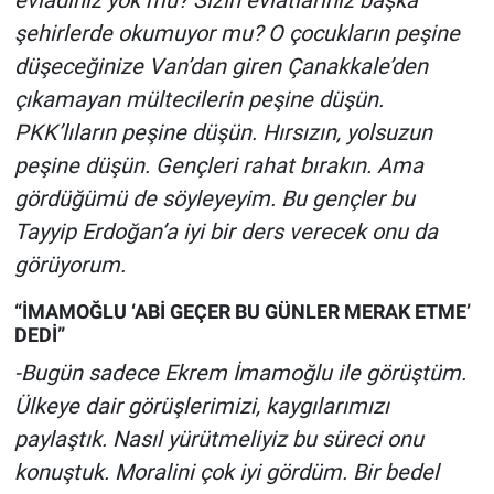
evladınız yok mu? Sizin evlatlarınız başka
şehirlerde okumuyor mu? O çocukların peşine
düşeceğinize Van’dan giren Çanakkale’den
çıkamayan mültecilerin peşine düşün.
PKK’lıların peşine düşün. Hırsızın, yolsuzun
peşine düşün. Gençleri rahat bırakın. Ama
gördüğümü de söyleyeyim. Bu gençler bu
Tayyip Erdoğan’a iyi bir ders verecek onu da
görüyorum.
“İMAMOĞLU ‘ABİ GEÇER BU GÜNLER MERAK ETME’
DEDİ”
-Bugün sadece Ekrem İmamoğlu ile görüştüm.
Ülkeye dair görüşlerimizi, kaygılarımızı
paylaştık. Nasıl yürütmeliyiz bu süreci onu
konuştuk. Moralini çok iyi gördüm. Bir bedel