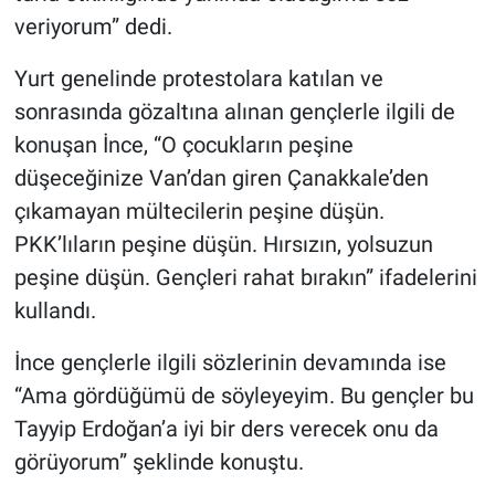
Nedir
veriyorum” dedi.
Popüler
Yurt genelinde protestolara katılan ve
sonrasında gözaltına alınan gençlerle ilgili de
Programlar
konuşan İnce, “O çocukların peşine
düşeceğinize Van’dan giren Çanakkale’den
Sağlık
çıkamayan mültecilerin peşine düşün.
Spor
PKK’lıların peşine düşün. Hırsızın, yolsuzun
peşine düşün. Gençleri rahat bırakın” ifadelerini
Teknoloji
kullandı.
Türkiye'nin Geleceği
İnce gençlerle ilgili sözlerinin devamında ise
“Ama gördüğümü de söyleyeyim. Bu gençler bu
Türkiye'nin Gündemi
Tayyip Erdoğan’a iyi bir ders verecek onu da
Yerel Gündem
görüyorum” şeklinde konuştu.