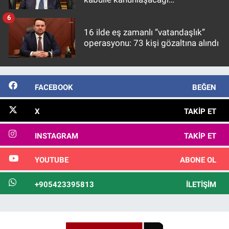
görülmektedir
6
16 ilde eş zamanlı “vatandaşlık”
operasyonu: 73 kişi gözaltına alındı
FACEBOOK
BEĞEN
X
TAKIP ET
INSTAGRAM
TAKIP ET
YOUTUBE
ABONE OL
+905423395813
İLETIŞIM