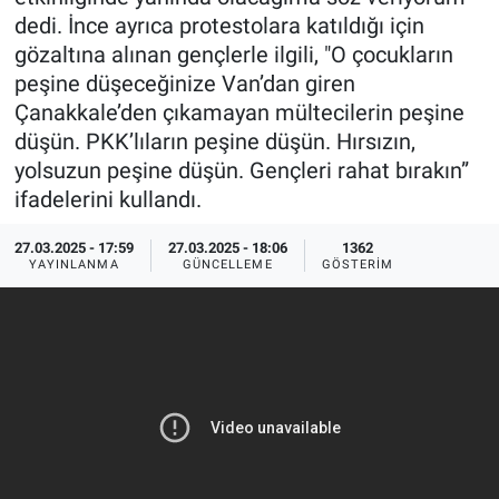
dedi. İnce ayrıca protestolara katıldığı için
Ege'den Esintiler
İletişim
gözaltına alınan gençlerle ilgili, "O çocukların
peşine düşeceğinize Van’dan giren
Eğitim
Çanakkale’den çıkamayan mültecilerin peşine
düşün. PKK’lıların peşine düşün. Hırsızın,
Eğlence
yolsuzun peşine düşün. Gençleri rahat bırakın”
ifadelerini kullandı.
Ekonomi
27.03.2025 - 17:59
27.03.2025 - 18:06
1362
Forum
YAYINLANMA
GÜNCELLEME
GÖSTERIM
Gerçeğin İzinde
Gün Başlıyor
Gün Bitiyor
Gün Ortası