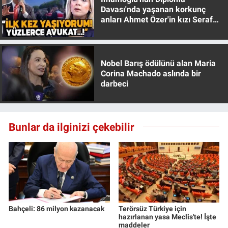
Davası'nda yaşanan korkunç
anları Ahmet Özer'in kızı Seraf
Özer anlattı!
Nobel Barış ödülünü alan Maria
Corina Machado aslında bir
darbeci
Bunlar da ilginizi çekebilir
Bahçeli: 86 milyon kazanacak
Terörsüz Türkiye için
hazırlanan yasa Meclis'te! İşte
maddeler