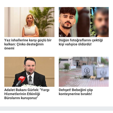
Yaz ishallerine karşı güçlü bir
Düğün fotoğraflarını çektiği
kalkan: Çinko desteğinin
kişi vahşice öldürdü!
önemi
Adalet Bakanı Gürlek: "Yargı
Dehşet! Bebeğini çöp
Hizmetlerinin Etkinliği
konteynerine bıraktı!
Bürolarını kuruyoruz"