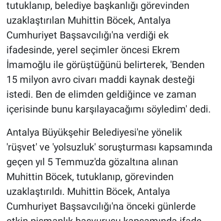
tutuklanıp, belediye başkanlığı görevinden
uzaklaştırılan Muhittin Böcek, Antalya
Gündem Özel
Cumhuriyet Başsavcılığı'na verdiği ek
Günün görüntüsü
ifadesinde, yerel seçimler öncesi Ekrem
İmamoğlu ile görüştüğünü belirterek, 'Benden
Haber
15 milyon avro civarı maddi kaynak desteği
istedi. Ben de elimden geldiğince ve zaman
İlan
içerisinde bunu karşılayacağımı söyledim' dedi.
Kimdir
Antalya Büyükşehir Belediyesi'ne yönelik
'rüşvet' ve 'yolsuzluk' soruşturması kapsamında
Koronavirüs
geçen yıl 5 Temmuz'da gözaltına alınan
Kültür Sanat
Muhittin Böcek, tutuklanıp, görevinden
uzaklaştırıldı. Muhittin Böcek, Antalya
Ne demişti
Cumhuriyet Başsavcılığı'na önceki günlerde
etkin pişmanlık başvurusu kapsamında ifade