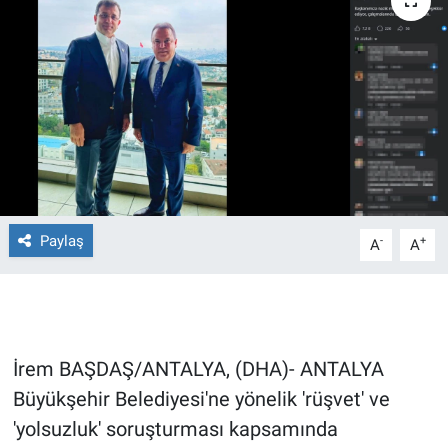
Ege'den Esintiler
İletişim
Eğitim
Eğlence
Ekonomi
Forum
Paylaş
-
+
A
A
Gerçeğin İzinde
Gün Başlıyor
İrem BAŞDAŞ/ANTALYA, (DHA)- ANTALYA
Gün Bitiyor
Büyükşehir Belediyesi'ne yönelik 'rüşvet' ve
'yolsuzluk' soruşturması kapsamında
Gün Ortası