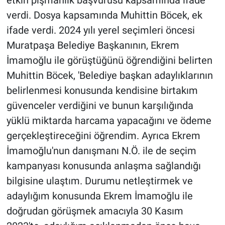
Nedir
verdi. Dosya kapsamında Muhittin Böcek, ek
ifade verdi. 2024 yılı yerel seçimleri öncesi
Popüler
Muratpaşa Belediye Başkanının, Ekrem
Programlar
İmamoğlu ile görüştüğünü öğrendiğini belirten
Muhittin Böcek, 'Belediye başkan adaylıklarının
Sağlık
belirlenmesi konusunda kendisine birtakım
güvenceler verdiğini ve bunun karşılığında
Spor
yüklü miktarda harcama yapacağını ve ödeme
Teknoloji
gerçekleştireceğini öğrendim. Ayrıca Ekrem
İmamoğlu'nun danışmanı N.Ö. ile de seçim
Türkiye'nin Geleceği
kampanyası konusunda anlaşma sağlandığı
bilgisine ulaştım. Durumu netleştirmek ve
Türkiye'nin Gündemi
adaylığım konusunda Ekrem İmamoğlu ile
Yerel Gündem
doğrudan görüşmek amacıyla 30 Kasım