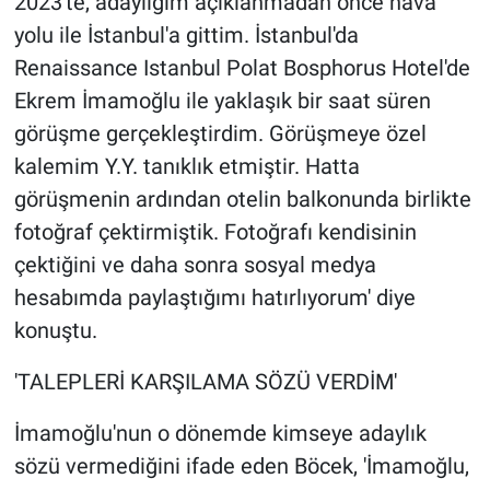
2023'te, adaylığım açıklanmadan önce hava
Yerel Yaşam
yolu ile İstanbul'a gittim. İstanbul'da
Renaissance Istanbul Polat Bosphorus Hotel'de
Canlı Yayın
Ekrem İmamoğlu ile yaklaşık bir saat süren
görüşme gerçekleştirdim. Görüşmeye özel
kalemim Y.Y. tanıklık etmiştir. Hatta
görüşmenin ardından otelin balkonunda birlikte
fotoğraf çektirmiştik. Fotoğrafı kendisinin
çektiğini ve daha sonra sosyal medya
hesabımda paylaştığımı hatırlıyorum' diye
konuştu.
'TALEPLERİ KARŞILAMA SÖZÜ VERDİM'
İmamoğlu'nun o dönemde kimseye adaylık
sözü vermediğini ifade eden Böcek, 'İmamoğlu,