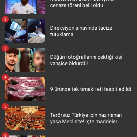
cenaze töreni belli oldu
2
Direksiyon sınavında tacize
tutuklama
3
Düğün fotoğraflarını çektiği kişi
vahşice öldürdü!
4
9 üründe tek tırnaklı eti tespit edildi
5
Terörsüz Türkiye için hazırlanan
yasa Meclis'te! İşte maddeler
6