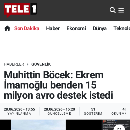
Anında Manşet
Son Dakika
Nöbetçi Eczaneler
Son Dakika
Haber
Ekonomi
Dünya
Teknolo
Başka Sohbetler
Haber
Hava Durumu
Belgesel
Ekonomi
Namaz Vakitleri
HABERLER
GÜVENLIK
Bilim turu
Dünya
Trafik Durumu
Muhittin Böcek: Ekrem
Bilim ve Teknoloji Evreni
Teknoloji
Süper Lig Puan Durumu ve Fikstür
İmamoğlu benden 15
milyon avro destek istedi
Doğa Konuşuyor
Sağlık
Tüm Manşetler
28.06.2026 - 13:55
28.06.2026 - 15:20
51
4 DK
Dünya
Spor
Son Dakika Haberleri
YAYINLANMA
GÜNCELLEME
GÖSTERIM
OKUNMA S
Ege Saati
Yayın Akışı
Haber Arşivi