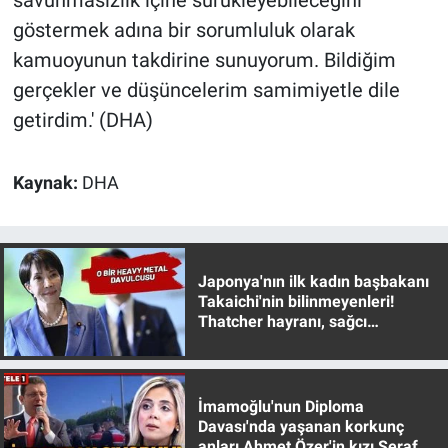
göstermek adına bir sorumluluk olarak
kamuoyunun takdirine sunuyorum. Bildiğim
gerçekler ve düşüncelerim samimiyetle dile
getirdim.' (DHA)
Kaynak:
DHA
Japonya'nın ilk kadın başbakanı
Takaichi'nin bilinmeyenleri!
Thatcher hayranı, sağcı
muhafazakar
İmamoğlu'nun Diploma
Davası'nda yaşanan korkunç
anları Ahmet Özer'in kızı Seraf