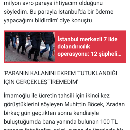
milyon avro paraya ihtiyacım olduğunu
söyledim. Bu parayla İstanbul'da bir ödeme
yapacağımı bildirdim' diye konuştu.
İstanbul merkezli 7 ilde
dolandırıcılık
operasyonu: 12 şüpheli
gözaltına alındı
'PARANIN KALANINI EKREM TUTUKLANDIĞI
İÇİN GERÇEKLEŞTİREMEDİM'
İmamoğlu ile ücretin tahsili için ikinci kez
görüştüklerini söyleyen Muhittin Böcek, 'Aradan
birkaç gün geçtikten sonra kendisiyle
buluştuğumda bana yanında bulunan 100 TL