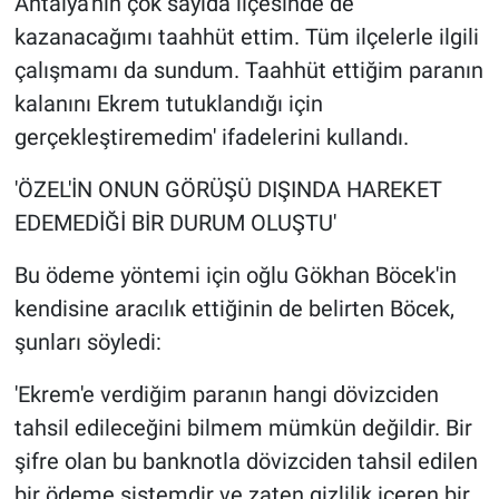
Antalya'nın çok sayıda ilçesinde de
kazanacağımı taahhüt ettim. Tüm ilçelerle ilgili
çalışmamı da sundum. Taahhüt ettiğim paranın
kalanını Ekrem tutuklandığı için
gerçekleştiremedim' ifadelerini kullandı.
'ÖZEL'İN ONUN GÖRÜŞÜ DIŞINDA HAREKET
EDEMEDİĞİ BİR DURUM OLUŞTU'
Bu ödeme yöntemi için oğlu Gökhan Böcek'in
kendisine aracılık ettiğinin de belirten Böcek,
şunları söyledi:
'Ekrem'e verdiğim paranın hangi dövizciden
tahsil edileceğini bilmem mümkün değildir. Bir
şifre olan bu banknotla dövizciden tahsil edilen
bir ödeme sistemdir ve zaten gizlilik içeren bir