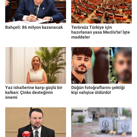
Bahçeli: 86 milyon kazanacak
Terörsüz Türkiye için
hazırlanan yasa Meclis'te! İşte
maddeler
Yaz ishallerine karşı güçlü bir
Düğün fotoğraflarını çektiği
kalkan: Çinko desteğinin
kişi vahşice öldürdü!
önemi