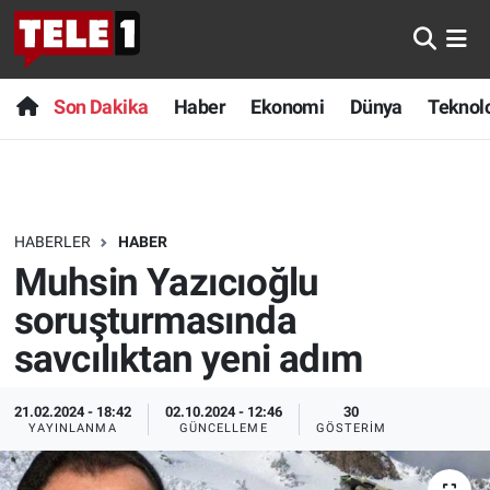
Anında Manşet
Son Dakika
Nöbetçi Eczaneler
Son Dakika
Haber
Ekonomi
Dünya
Teknolo
Başka Sohbetler
Haber
Hava Durumu
Belgesel
Ekonomi
Namaz Vakitleri
HABERLER
HABER
Bilim turu
Dünya
Trafik Durumu
Muhsin Yazıcıoğlu
Bilim ve Teknoloji Evreni
Teknoloji
Süper Lig Puan Durumu ve Fikstür
soruşturmasında
savcılıktan yeni adım
Doğa Konuşuyor
Sağlık
Tüm Manşetler
21.02.2024 - 18:42
02.10.2024 - 12:46
30
Dünya
Spor
Son Dakika Haberleri
YAYINLANMA
GÜNCELLEME
GÖSTERIM
Ege Saati
Yayın Akışı
Haber Arşivi