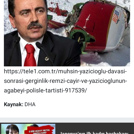
https://tele1.com.tr/muhsin-yazicioglu-davasi-
sonrasi-gerginlik-remzi-cayir-ve-yazicioglunun-
agabeyi-polisle-tartisti-917539/
Kaynak:
DHA
Japonya'nın ilk kadın başbakanı