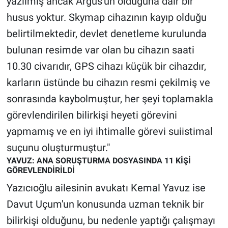
yazılmış ancak Argus'un olduğuna dair bir
husus yoktur. Skymap cihazının kayıp olduğu
belirtilmektedir, devlet denetleme kurulunda
bulunan resimde var olan bu cihazın saati
10.30 civarıdır, GPS cihazı küçük bir cihazdır,
karların üstünde bu cihazın resmi çekilmiş ve
sonrasında kaybolmuştur, her şeyi toplamakla
görevlendirilen bilirkişi heyeti görevini
yapmamış ve en iyi ihtimalle görevi suiistimal
suçunu oluşturmuştur."
YAVUZ: ANA SORUŞTURMA DOSYASINDA 11 KİŞİ
GÖREVLENDİRİLDİ
Yazıcıoğlu ailesinin avukatı Kemal Yavuz ise
Davut Uçum'un konusunda uzman teknik bir
bilirkişi olduğunu, bu nedenle yaptığı çalışmayı