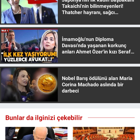
Takaichi'nin bilinmeyenleri!
Thatcher hayranı, sağcı
muhafazakar
İmamoğlu'nun Diploma
Davası'nda yaşanan korkunç
anları Ahmet Özer'in kızı Seraf
Özer anlattı!
Nobel Barış ödülünü alan Maria
Corina Machado aslında bir
darbeci
Bunlar da ilginizi çekebilir