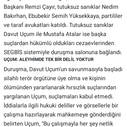
Nedir
Başkanı Remzi Çayır, tutuksuz sanıklar Nedim
Bakırhan, Ebubekir Semih Yüksekkaya, partililer
Popüler
ve taraf avukatları katıldı. Tutuksuz sanıklar
Programlar
Davut Uçum ile Mustafa Atalar ise başka
suçlardan hükümlü oldukları cezaevlerinden
Sağlık
SEGBİS sistemiyle duruşma salonuna bağlandı.
UÇUM: ALEYHİMDE TEK BİR DELİL YOKTUR
Spor
Duruşma, Davut Uçum'un savunmasıyla başladı
Teknoloji
silahlı terör örgütüne üye olma ve kişinin
ölümünden yararlanarak hırsızlık suçlarından
Türkiye'nin Geleceği
yargılanan Uçum, suçlamaları kabul etmedi.
Türkiye'nin Gündemi
İddialarla ilgili hukuki deliller ve görsellerle bir
çalışma hazırlayarak mahkemeye gönderdiğini
Yerel Gündem
belirten Uçum, "Bu çalışmayla her şey netlik