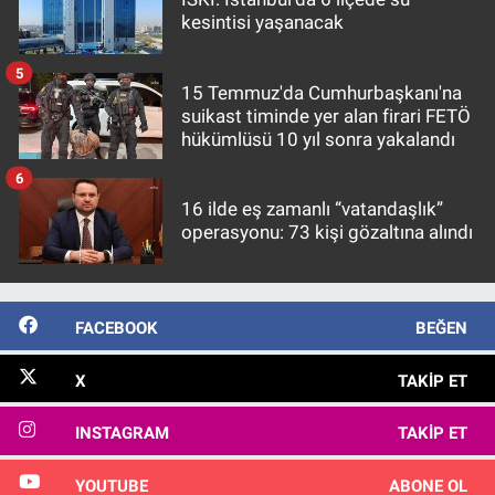
kesintisi yaşanacak
5
15 Temmuz'da Cumhurbaşkanı'na
suikast timinde yer alan firari FETÖ
hükümlüsü 10 yıl sonra yakalandı
6
16 ilde eş zamanlı “vatandaşlık”
operasyonu: 73 kişi gözaltına alındı
FACEBOOK
BEĞEN
X
TAKIP ET
INSTAGRAM
TAKIP ET
YOUTUBE
ABONE OL