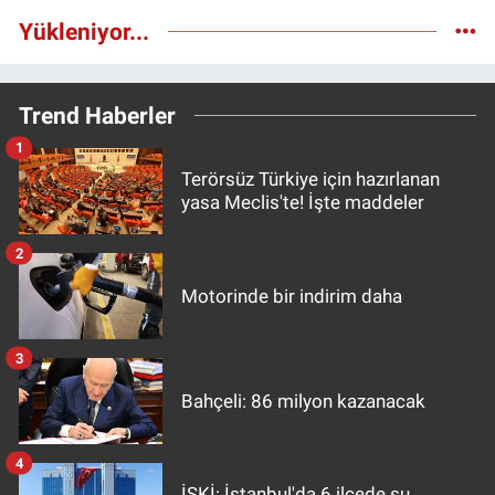
Yükleniyor...
Trend Haberler
1
Terörsüz Türkiye için hazırlanan
yasa Meclis'te! İşte maddeler
2
Motorinde bir indirim daha
3
Bahçeli: 86 milyon kazanacak
4
İSKİ: İstanbul'da 6 ilçede su