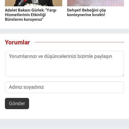
Adalet Bakanı Gürlek: "Yargı
Dehşet! Bebeğini çöp
Hizmetlerinin Etkinliği
konteynerine bıraktı!
Bürolarını kuruyoruz"
Yorumlar
Gönder