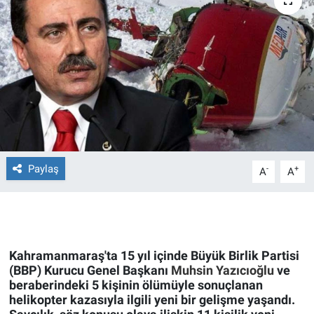
Ege'den Esintiler
İletişim
Eğitim
Eğlence
Ekonomi
Forum
Paylaş
-
+
A
A
Gerçeğin İzinde
Gün Başlıyor
Kahramanmaraş'ta 15 yıl içinde Büyük Birlik Partisi
(BBP) Kurucu Genel Başkanı
Muhsin Yazıcıoğlu
ve
Gün Bitiyor
beraberindeki 5 kişinin ölümüyle sonuçlanan
helikopter kazasıyla ilgili yeni bir gelişme yaşandı.
Gün Ortası