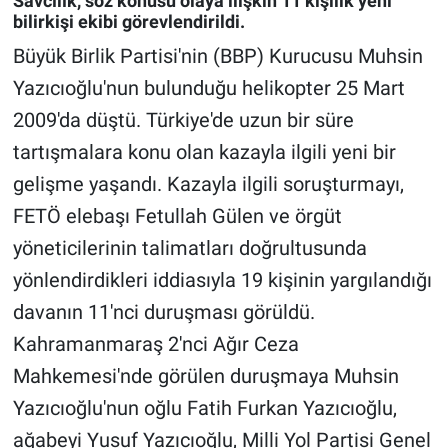
Savcılık, söz konusu olaya ilişkin 11 kişilik yeni
bilirkişi ekibi görevlendirildi.
Gündem Özel
Büyük Birlik Partisi'nin (BBP) Kurucusu Muhsin
Yazıcıoğlu'nun bulunduğu helikopter 25 Mart
Günün görüntüsü
2009'da düştü. Türkiye'de uzun bir süre
Haber
tartışmalara konu olan kazayla ilgili yeni bir
gelişme yaşandı. Kazayla ilgili soruşturmayı,
İlan
FETÖ elebaşı Fetullah Gülen ve örgüt
yöneticilerinin talimatları doğrultusunda
Kimdir
yönlendirdikleri iddiasıyla 19 kişinin yargılandığı
Koronavirüs
davanın 11'nci duruşması görüldü.
Kahramanmaraş 2'nci Ağır Ceza
Kültür Sanat
Mahkemesi'nde görülen duruşmaya Muhsin
Ne demişti
Yazıcıoğlu'nun oğlu Fatih Furkan Yazıcıoğlu,
ağabeyi Yusuf Yazıcıoğlu, Milli Yol Partisi Genel