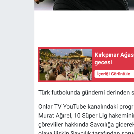
Gündem Özel
Günün görüntüsü
Haber
Kırkpınar Ağas
İlan
gecesi
İçeriği Görüntüle
Kimdir
Koronavirüs
Türk futbolunda gündemi derinden s
Kültür Sanat
Onlar TV YouTube kanalındaki progra
Murat Ağırel, 10 Süper Lig hakemini
Ne demişti
görevliler hakkında Savcılığa gider
olaya ilişkin Savcılık tarafından soru