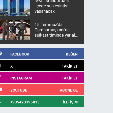
İSKİ: İstanbul'da 6
ilçede su kesintisi
yaşanacak
15 Temmuz'da
Cumhurbaşkanı'na
suikast timinde yer alan
firari FETÖ hükümlüsü
10 yıl sonra yakalandı
FACEBOOK
BEĞEN
X
TAKIP ET
INSTAGRAM
TAKIP ET
YOUTUBE
ABONE OL
+905423395813
İLETIŞIM