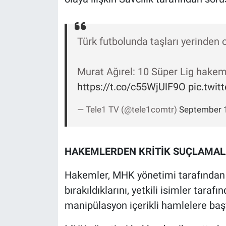
Nedir
Popüler
Türk futbolunda taşları yerinden 
Programlar
Murat Ağırel: 10 Süper Lig hake
Sağlık
https://t.co/c55WjUlF9O
pic.twi
Spor
— Tele1 TV (@tele1comtr)
September 
Teknoloji
HAKEMLERDEN KRİTİK SUÇLAMA
Türkiye'nin Geleceği
Hakemler, MHK yönetimi tarafında
Türkiye'nin Gündemi
bırakıldıklarını, yetkili isimler tar
manipülasyon içerikli hamlelere ba
Yerel Gündem