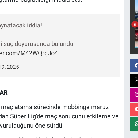
oynatacak iddia!
6
mi suç duyurusunda bulundu
tter.com/M42WQrgJo4
19, 2025
LAR
n maç atama sürecinde mobbinge maruz
afından Süper Lig'de maç sonucunu etkileme ve
şvurulduğunu öne sürdü.