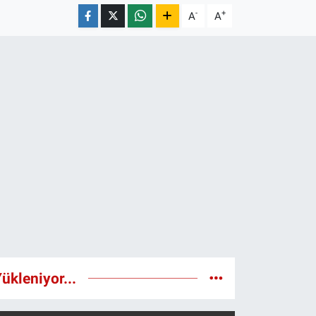
-
+
A
A
ükleniyor...