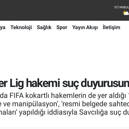
ya
Teknoloji
Sağlık
Spor
Yayın Akışı
İletişim
per Lig hakemi suç duyurusu
nda FIFA kokartlı hakemlerin de yer aldığ
e manipülasyon', 'resmi belgede sahtecil
ları' yapıldığı iddiasıyla Savcılığa su