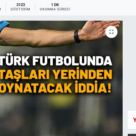
3123
1 DK
M
GÖSTERIM
OKUNMA SÜRESI
Y