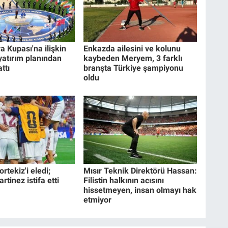
a Kupası'na ilişkin
Enkazda ailesini ve kolunu
 yatırım planından
kaybeden Meryem, 3 farklı
ttı
branşta Türkiye şampiyonu
oldu
rtekiz'i eledi;
Mısır Teknik Direktörü Hassan:
tinez istifa etti
Filistin halkının acısını
hissetmeyen, insan olmayı hak
etmiyor