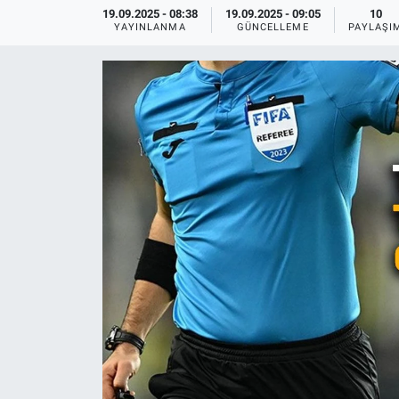
19.09.2025 - 08:38
19.09.2025 - 09:05
10
YAYINLANMA
GÜNCELLEME
PAYLAŞI
Ege'den Esintiler
İletişim
Eğitim
Eğlence
Ekonomi
Forum
Gerçeğin İzinde
Gün Başlıyor
Gün Bitiyor
Gün Ortası