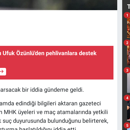
1
2
ı Ufuk Özünlü'den pehlivanlara destek
3
arsacak bir iddia gündeme geldi.
4
mda edindiği bilgileri aktaran gazeteci
n MHK üyeleri ve maç atamalarında yetkili
ek suç duyurusunda bulunduğunu belirterek,
5
şturma başlatıldığını iddia etti.