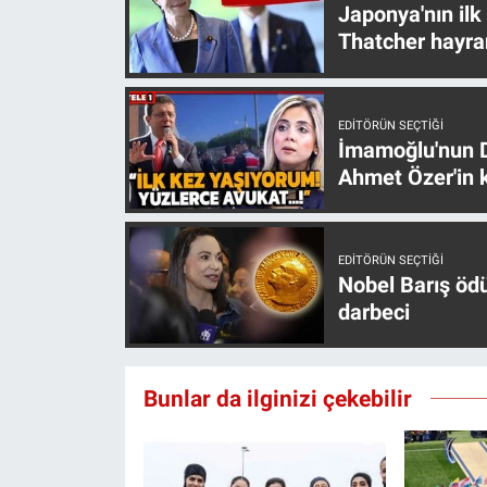
Japonya'nın ilk
Thatcher hayra
EDITÖRÜN SEÇTIĞI
İmamoğlu'nun D
Ahmet Özer'in k
EDITÖRÜN SEÇTIĞI
Nobel Barış öd
darbeci
Bunlar da ilginizi çekebilir