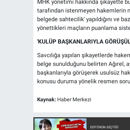
MHK yönetimi hakkında şikayette bu
Yerel Yaşam
tarafından istenmeyen hakemlerin m
belgede sahtecilik' yapıldığını ve 
Canlı Yayın
yönettikleri maçların puanlama siste
'KULÜP BAŞKANLARIYLA GÖRÜŞÜL
Savcılığa yapılan şikayetlerde hakem
belge sunulduğunu belirten Ağırel, ay
başkanlarıyla görüşerek usulsüz hake
konusu duruma yönelik resmen soruşt
Kaynak:
Haber Merkezi
EDITÖRÜN SEÇTIĞI