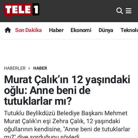
Anında Manşet
Son Dakika
Nöbetçi Eczaneler
Son Dakika
Haber
Ekonomi
Dünya
Teknolo
Başka Sohbetler
Haber
Hava Durumu
Belgesel
Ekonomi
Namaz Vakitleri
HABERLER
HABER
Bilim turu
Dünya
Trafik Durumu
Murat Çalık’ın 12 yaşındaki
Bilim ve Teknoloji Evreni
Teknoloji
Süper Lig Puan Durumu ve Fikstür
oğlu: Anne beni de
tutuklarlar mı?
Doğa Konuşuyor
Sağlık
Tüm Manşetler
Tutuklu Beylikdüzü Belediye Başkanı Mehmet
Dünya
Spor
Son Dakika Haberleri
Murat Çalık'ın eşi Zehra Çalık, 12 yaşındaki
oğullarının kendisine, "Anne beni de tutuklarlar
Ege Saati
Yayın Akışı
Haber Arşivi
mı?" diye sorduğunu söyledi.