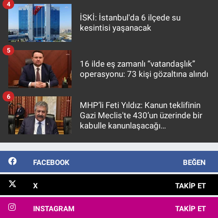
4
İSKİ: İstanbul'da 6 ilçede su
kesintisi yaşanacak
5
16 ilde eş zamanlı “vatandaşlık”
operasyonu: 73 kişi gözaltına alındı
6
MHP’li Feti Yıldız: Kanun teklifinin
Gazi Meclis'te 430’un üzerinde bir
kabulle kanunlaşacağı
görülmektedir
FACEBOOK
BEĞEN
X
TAKIP ET
INSTAGRAM
TAKIP ET