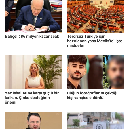
Bahçeli: 86 milyon kazanacak
Terörsüz Türkiye için
hazırlanan yasa Meclis'te! İşte
maddeler
Yaz ishallerine karşı güçlü bir
Düğün fotoğraflarını çektiği
kalkan: Çinko desteğinin
kişi vahşice öldürdü!
önemi