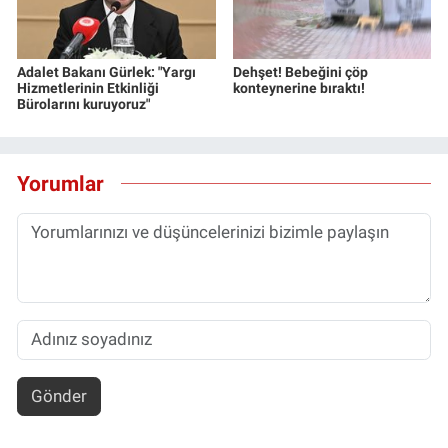
Adalet Bakanı Gürlek: "Yargı
Dehşet! Bebeğini çöp
Hizmetlerinin Etkinliği
konteynerine bıraktı!
Bürolarını kuruyoruz"
Yorumlar
Gönder