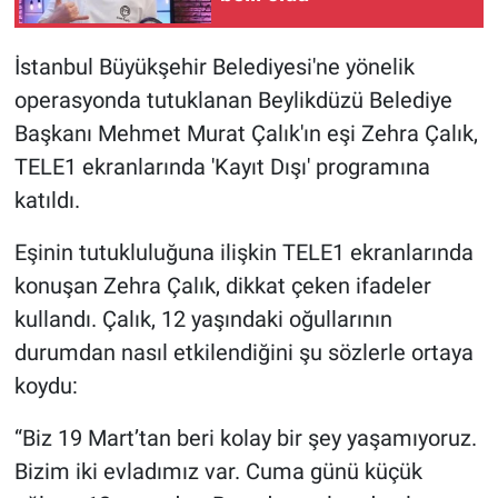
Nedir
Popüler
İstanbul Büyükşehir Belediyesi'ne yönelik
operasyonda tutuklanan Beylikdüzü Belediye
Programlar
Başkanı Mehmet Murat Çalık'ın eşi Zehra Çalık,
TELE1 ekranlarında 'Kayıt Dışı' programına
Sağlık
katıldı.
Spor
Eşinin tutukluluğuna ilişkin TELE1 ekranlarında
konuşan Zehra Çalık, dikkat çeken ifadeler
Teknoloji
kullandı. Çalık, 12 yaşındaki oğullarının
Türkiye'nin Geleceği
durumdan nasıl etkilendiğini şu sözlerle ortaya
koydu:
Türkiye'nin Gündemi
“Biz 19 Mart’tan beri kolay bir şey yaşamıyoruz.
Yerel Gündem
Bizim iki evladımız var. Cuma günü küçük