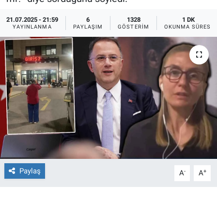
Ege'den Esintiler
İletişim
21.07.2025 - 21:59
6
1328
1 DK
YAYINLANMA
PAYLAŞIM
GÖSTERIM
OKUNMA SÜRESI
Eğitim
Eğlence
Ekonomi
Forum
Gerçeğin İzinde
Gün Başlıyor
Paylaş
-
+
A
A
Gün Bitiyor
Gün Ortası