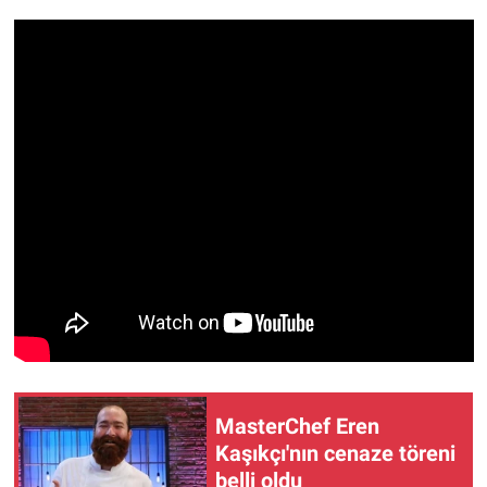
Gündem Özel
Günün görüntüsü
Haber
İlan
Kimdir
Koronavirüs
Kültür Sanat
MasterChef Eren
Ne demişti
Kaşıkçı'nın cenaze töreni
belli oldu