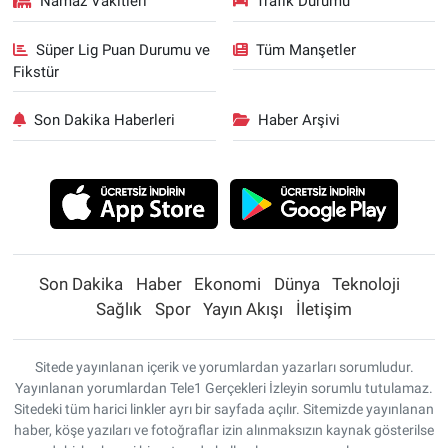
Namaz Vakitleri
Trafik Durumu
Süper Lig Puan Durumu ve
Tüm Manşetler
Fikstür
Son Dakika Haberleri
Haber Arşivi
Son Dakika
Haber
Ekonomi
Dünya
Teknoloji
Sağlık
Spor
Yayın Akışı
İletişim
Sitede yayınlanan içerik ve yorumlardan yazarları sorumludur.
Yayınlanan yorumlardan Tele1 Gerçekleri İzleyin sorumlu tutulamaz.
Sitedeki tüm harici linkler ayrı bir sayfada açılır. Sitemizde yayınlanan
haber, köşe yazıları ve fotoğraflar izin alınmaksızın kaynak gösterilse