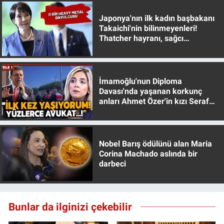
Japonya'nın ilk kadın başbakanı
Takaichi'nin bilinmeyenleri!
Thatcher hayranı, sağcı
muhafazakar
İmamoğlu'nun Diploma
Davası'nda yaşanan korkunç
anları Ahmet Özer'in kızı Seraf
Özer anlattı!
Nobel Barış ödülünü alan Maria
Corina Machado aslında bir
darbeci
Bunlar da ilginizi çekebilir