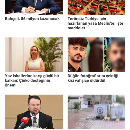
Bahçeli: 86 milyon kazanacak
Terörsüz Türkiye için
hazırlanan yasa Meclis'te! İşte
maddeler
Yaz ishallerine karşı güçlü bir
Düğün fotoğraflarını çektiği
kalkan: Çinko desteğinin
kişi vahşice öldürdü!
önemi