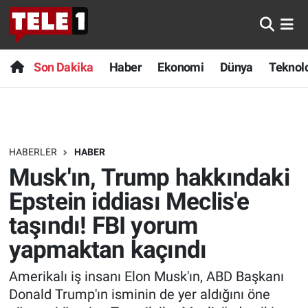
Anında Manşet
Son Dakika
Nöbetçi Eczaneler
Son Dakika
Haber
Ekonomi
Dünya
Teknolo
Başka Sohbetler
Haber
Hava Durumu
Belgesel
Ekonomi
Namaz Vakitleri
HABERLER
HABER
Bilim turu
Dünya
Trafik Durumu
Musk'ın, Trump hakkındaki
Bilim ve Teknoloji Evreni
Teknoloji
Süper Lig Puan Durumu ve Fikstür
Epstein iddiası Meclis'e
taşındı! FBI yorum
Doğa Konuşuyor
Sağlık
Tüm Manşetler
yapmaktan kaçındı
Dünya
Spor
Son Dakika Haberleri
Amerikalı iş insanı Elon Musk'ın, ABD Başkanı
Donald Trump'ın isminin de yer aldığını öne
Ege Saati
Yayın Akışı
Haber Arşivi