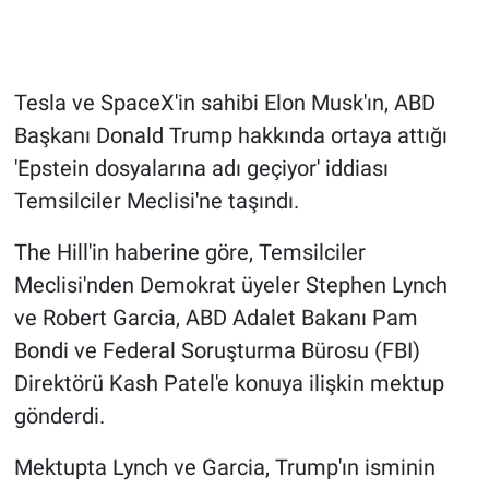
Gündem Özel
Tesla ve SpaceX'in sahibi Elon Musk'ın, ABD
Günün görüntüsü
Başkanı Donald Trump hakkında ortaya attığı
Haber
'Epstein dosyalarına adı geçiyor' iddiası
Temsilciler Meclisi'ne taşındı.
İlan
The Hill'in haberine göre, Temsilciler
Kimdir
Meclisi'nden Demokrat üyeler Stephen Lynch
ve Robert Garcia, ABD Adalet Bakanı Pam
Koronavirüs
Bondi ve Federal Soruşturma Bürosu (FBI)
Direktörü Kash Patel'e konuya ilişkin mektup
Kültür Sanat
gönderdi.
Ne demişti
Mektupta Lynch ve Garcia, Trump'ın isminin