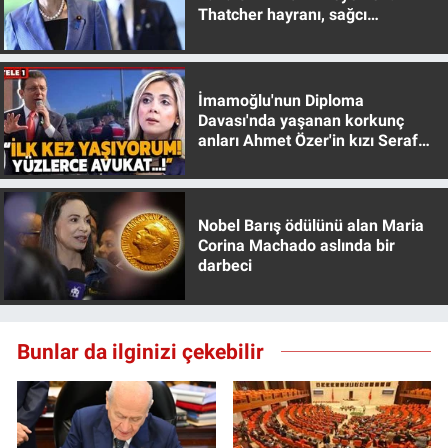
Thatcher hayranı, sağcı
muhafazakar
İmamoğlu'nun Diploma
Davası'nda yaşanan korkunç
anları Ahmet Özer'in kızı Seraf
Özer anlattı!
Nobel Barış ödülünü alan Maria
Corina Machado aslında bir
darbeci
Bunlar da ilginizi çekebilir