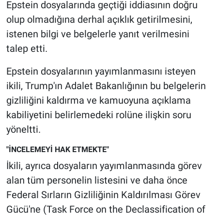
Nedir
Epstein dosyalarında geçtiği iddiasının doğru
olup olmadığına derhal açıklık getirilmesini,
Popüler
istenen bilgi ve belgelerle yanıt verilmesini
talep etti.
Programlar
Epstein dosyalarının yayımlanmasını isteyen
Sağlık
ikili, Trump'ın Adalet Bakanlığının bu belgelerin
gizliliğini kaldırma ve kamuoyuna açıklama
Spor
kabiliyetini belirlemedeki rolüne ilişkin soru
Teknoloji
yöneltti.
"İNCELEMEYİ HAK ETMEKTE"
Türkiye'nin Geleceği
İkili, ayrıca dosyaların yayımlanmasında görev
Türkiye'nin Gündemi
alan tüm personelin listesini ve daha önce
Federal Sırların Gizliliğinin Kaldırılması Görev
Yerel Gündem
Gücü'ne (Task Force on the Declassification of