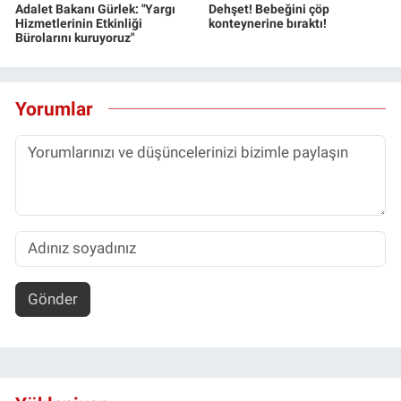
Adalet Bakanı Gürlek: "Yargı
Dehşet! Bebeğini çöp
Hizmetlerinin Etkinliği
konteynerine bıraktı!
Bürolarını kuruyoruz"
Yorumlar
Gönder