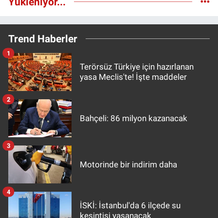
Yükleniyor...
Trend Haberler
1
Terörsüz Türkiye için hazırlanan
yasa Meclis'te! İşte maddeler
2
Bahçeli: 86 milyon kazanacak
3
Motorinde bir indirim daha
4
İSKİ: İstanbul'da 6 ilçede su
kesintisi yaşanacak