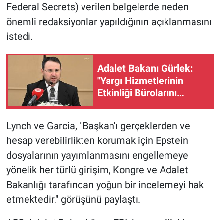
Federal Secrets) verilen belgelerde neden
Yerel Yaşam
önemli redaksiyonlar yapıldığının açıklanmasını
Canlı Yayın
istedi.
Adalet Bakanı Gürlek:
"Yargı Hizmetlerinin
Etkinliği Bürolarını
kuruyoruz"
Lynch ve Garcia, "Başkan'ı gerçeklerden ve
hesap verebilirlikten korumak için Epstein
dosyalarının yayımlanmasını engellemeye
yönelik her türlü girişim, Kongre ve Adalet
Bakanlığı tarafından yoğun bir incelemeyi hak
etmektedir." görüşünü paylaştı.