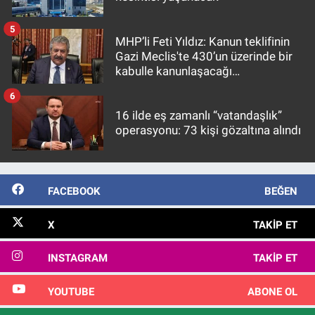
5
MHP’li Feti Yıldız: Kanun teklifinin
Gazi Meclis'te 430’un üzerinde bir
kabulle kanunlaşacağı
görülmektedir
6
16 ilde eş zamanlı “vatandaşlık”
operasyonu: 73 kişi gözaltına alındı
FACEBOOK
BEĞEN
X
TAKIP ET
INSTAGRAM
TAKIP ET
YOUTUBE
ABONE OL