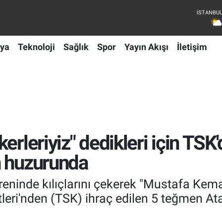
ya
Teknoloji
Sağlık
Spor
Yayın Akışı
İletişim
erleriyiz" dedikleri için TSK'
n huzurunda
ninde kılıçlarını çekerek "Mustafa Kemal'
vetleri'nden (TSK) ihraç edilen 5 teğmen At