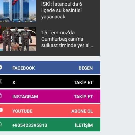
İSKİ: İstanbul'da 6
ilçede su kesintisi
yaşanacak
15 Temmuz'da
Cumhurbaşkanı'na
suikast timinde yer alan
firari FETÖ hükümlüsü
10 yıl sonra yakalandı
FACEBOOK
BEĞEN
X
TAKIP ET
INSTAGRAM
TAKIP ET
YOUTUBE
ABONE OL
+905423395813
İLETIŞIM