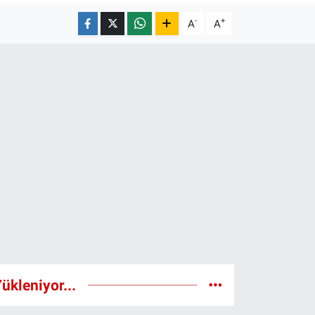
-
+
A
A
ükleniyor...