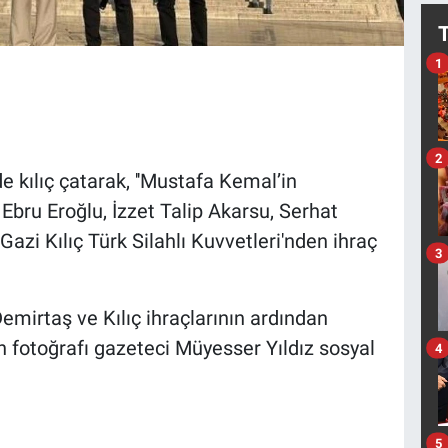
1
2
 kılıç çatarak, ''Mustafa Kemal’in
 Ebru Eroğlu, İzzet Talip Akarsu, Serhat
zi Kılıç Türk Silahlı Kuvvetleri'nden ihraç
3
mirtaş ve Kılıç ihraçlarının ardından
şkin fotoğrafı gazeteci Müyesser Yıldız sosyal
4
5