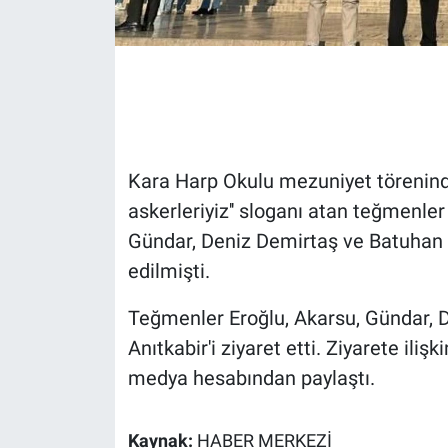
Gündem Özel
Günün görüntüsü
Haber
Kara Harp Okulu mezuniyet töreninde
İlan
askerleriyiz'' sloganı atan teğmenler
Gündar, Deniz Demirtaş ve Batuhan Ga
Kimdir
edilmişti.
Koronavirüs
Teğmenler Eroğlu, Akarsu, Gündar, De
Anıtkabir'i ziyaret etti. Ziyarete ili
Kültür Sanat
medya hesabından paylaştı.
Ne demişti
Kaynak:
HABER MERKEZİ