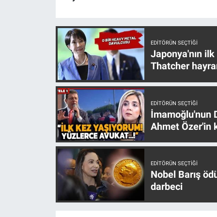
Nedir
Popüler
EDITÖRÜN SEÇTIĞI
Programlar
Japonya'nın ilk
Thatcher hayra
Sağlık
Spor
EDITÖRÜN SEÇTIĞI
İmamoğlu'nun D
Ahmet Özer'in k
Teknoloji
Türkiye'nin Geleceği
EDITÖRÜN SEÇTIĞI
Nobel Barış öd
Türkiye'nin Gündemi
darbeci
Yerel Gündem