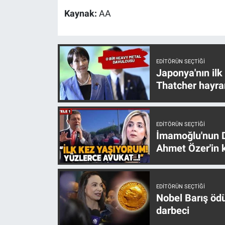
Kaynak:
AA
EDITÖRÜN SEÇTIĞI
Japonya'nın ilk
Thatcher hayra
EDITÖRÜN SEÇTIĞI
İmamoğlu'nun D
Ahmet Özer'in k
EDITÖRÜN SEÇTIĞI
Nobel Barış öd
darbeci