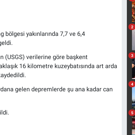
2
 bölgesi yakınlarında 7,7 ve 6,4
eldi.
3
n (USGS) verilerine göre başkent
aklaşık 16 kilometre kuzeybatısında art arda
kaydedildi.
4
eydana gelen depremlerde şu ana kadar can
ldi.
5