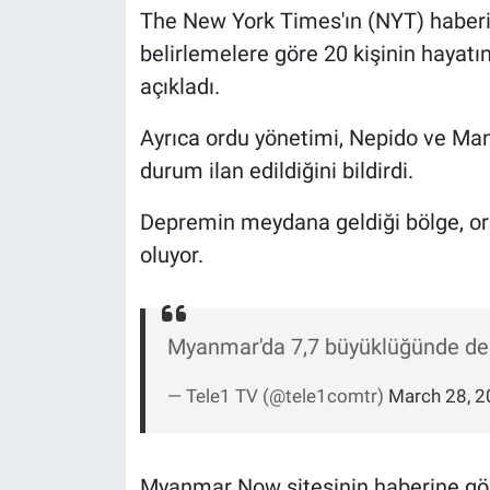
Nedir
The New York Times'ın (NYT) haberine
belirlemelere göre 20 kişinin hayatın
Popüler
açıkladı.
Programlar
Ayrıca ordu yönetimi, Nepido ve Mand
durum ilan edildiğini bildirdi.
Sağlık
Depremin meydana geldiği bölge, ord
Spor
oluyor.
Teknoloji
Türkiye'nin Geleceği
Myanmar'da 7,7 büyüklüğünde dep
— Tele1 TV (@tele1comtr)
March 28, 2
Türkiye'nin Gündemi
Yerel Gündem
Myanmar Now sitesinin haberine göre