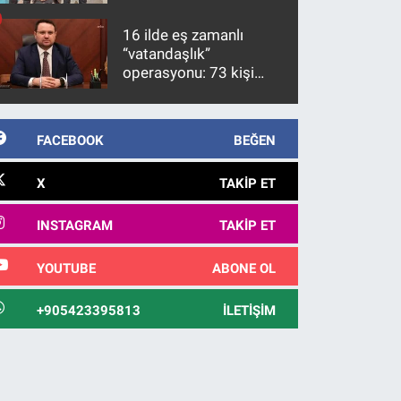
firari FETÖ hükümlüsü
10 yıl sonra yakalandı
16 ilde eş zamanlı
“vatandaşlık”
operasyonu: 73 kişi
gözaltına alındı
FACEBOOK
BEĞEN
X
TAKIP ET
INSTAGRAM
TAKIP ET
YOUTUBE
ABONE OL
+905423395813
İLETIŞIM