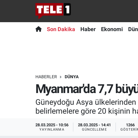
Anında Manşet
Son Dakika
Nöbetçi Eczaneler
Son Dakika
Haber
Ekonomi
Dün
Başka Sohbetler
Haber
Hava Durumu
Belgesel
Ekonomi
Namaz Vakitleri
Bilim turu
Dünya
Trafik Durumu
HABERLER
DÜNYA
Myanmar'da 7,7 büyük
Bilim ve Teknoloji Evreni
Teknoloji
Süper Lig Puan Durumu ve Fikstür
Güneydoğu Asya ülkelerinden 
Doğa Konuşuyor
Sağlık
Tüm Manşetler
belirlemelere göre 20 kişinin h
Dünya
Spor
Son Dakika Haberleri
28.03.2025 - 10:56
28.03.2025 - 14:41
1266
YAYINLANMA
GÜNCELLEME
GÖSTERI
Ege Saati
Yayın Akışı
Haber Arşivi