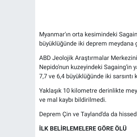
Gündem Özel
Günün görüntüsü
Myanmar'ın orta kesimindeki Sagaing
büyüklüğünde iki deprem meydana g
Haber
ABD Jeolojik Araştırmalar Merkezini
İlan
Nepido'nun kuzeyindeki Sagaing'in y
7,7 ve 6,4 büyüklüğünde iki sarsıntı 
Kimdir
Yaklaşık 10 kilometre derinlikte m
Koronavirüs
ve mal kaybı bildirilmedi.
Kültür Sanat
Deprem Çin ve Tayland'da da hissedi
Ne demişti
İLK BELİRLEMELERE GÖRE ÖLÜ