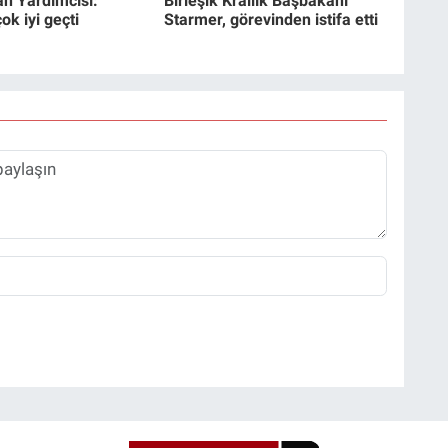
n Yardımcısı:
Birleşik Krallık Başbakanı
k iyi geçti
Starmer, görevinden istifa etti