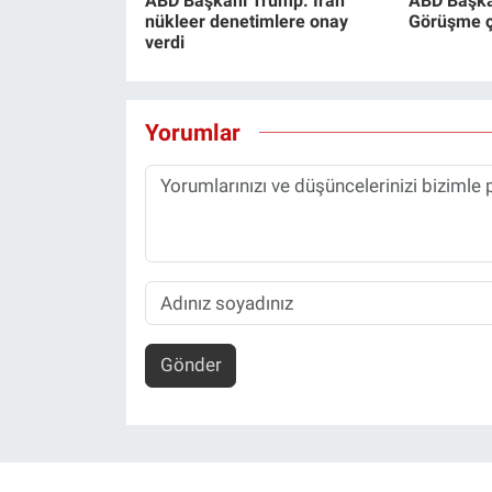
ABD Başkanı Trump: İran
ABD Başka
nükleer denetimlere onay
Görüşme ço
verdi
Yorumlar
Gönder