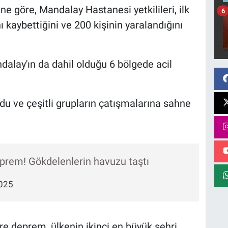
 göre, Mandalay Hastanesi yetkilileri, ilk
6
ı kaybettiğini ve 200 kişinin yaralandığını
alay'ın da dahil olduğu 6 bölgede acil
u ve çeşitli grupların çatışmalarına sahne
rem! Gökdelenlerin havuzu taştı
025
 deprem, ülkenin ikinci en büyük şehri