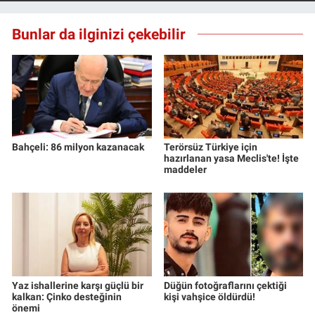
Yerel Yaşam
Bunlar da ilginizi çekebilir
Canlı Yayın
Bahçeli: 86 milyon kazanacak
Terörsüz Türkiye için
hazırlanan yasa Meclis'te! İşte
maddeler
Yaz ishallerine karşı güçlü bir
Düğün fotoğraflarını çektiği
kalkan: Çinko desteğinin
kişi vahşice öldürdü!
önemi