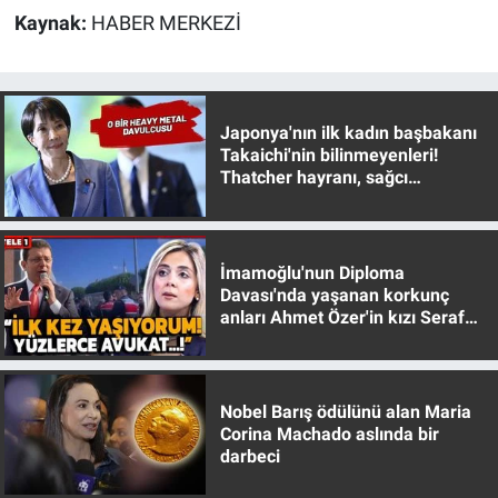
Nedir
Kaynak:
HABER MERKEZİ
Popüler
Programlar
Japonya'nın ilk kadın başbakanı
Takaichi'nin bilinmeyenleri!
Sağlık
Thatcher hayranı, sağcı
muhafazakar
Spor
İmamoğlu'nun Diploma
Teknoloji
Davası'nda yaşanan korkunç
anları Ahmet Özer'in kızı Seraf
Özer anlattı!
Türkiye'nin Geleceği
Türkiye'nin Gündemi
Nobel Barış ödülünü alan Maria
Corina Machado aslında bir
darbeci
Yerel Gündem