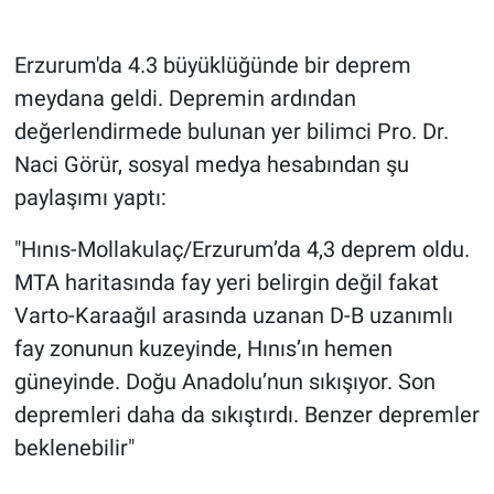
Gündem Özel
Erzurum'da 4.3 büyüklüğünde bir deprem
meydana geldi. Depremin ardından
Günün görüntüsü
değerlendirmede bulunan yer bilimci Pro. Dr.
Naci Görür, sosyal medya hesabından şu
Haber
paylaşımı yaptı:
İlan
"Hınıs-Mollakulaç/Erzurum’da 4,3 deprem oldu.
Kimdir
MTA haritasında fay yeri belirgin değil fakat
Varto-Karaağıl arasında uzanan D-B uzanımlı
Koronavirüs
fay zonunun kuzeyinde, Hınıs’ın hemen
güneyinde. Doğu Anadolu’nun sıkışıyor. Son
Kültür Sanat
depremleri daha da sıkıştırdı. Benzer depremler
Ne demişti
beklenebilir"