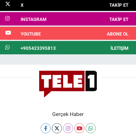
X
TAKIP ET
INSTAGRAM
TAKIP ET
YOUTUBE
ABONE OL
+905423395813
İLETIŞIM
Gerçek Haber