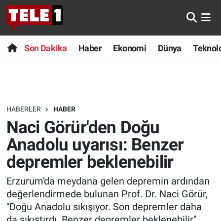
Anında Manşet
Son Dakika
Nöbetçi Eczaneler
Son Dakika
Haber
Ekonomi
Dünya
Teknolo
Başka Sohbetler
Haber
Hava Durumu
Belgesel
Ekonomi
Namaz Vakitleri
HABERLER
HABER
Bilim turu
Dünya
Trafik Durumu
Naci Görür'den Doğu
Bilim ve Teknoloji Evreni
Teknoloji
Süper Lig Puan Durumu ve Fikstür
Anadolu uyarısı: Benzer
depremler beklenebilir
Doğa Konuşuyor
Sağlık
Tüm Manşetler
Erzurum'da meydana gelen depremin ardından
Dünya
Spor
Son Dakika Haberleri
değerlendirmede bulunan Prof. Dr. Naci Görür,
"Doğu Anadolu sıkışıyor. Son depremler daha
Ege Saati
Yayın Akışı
Haber Arşivi
da sıkıştırdı. Benzer depremler beklenebilir"