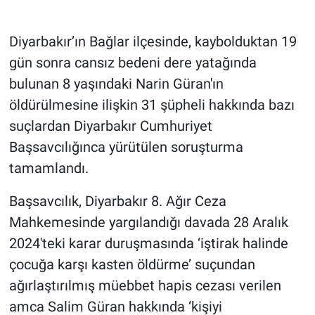
Gündem Özel
Diyarbakır’ın Bağlar ilçesinde, kaybolduktan 19
gün sonra cansız bedeni dere yatağında
Günün görüntüsü
bulunan 8 yaşındaki Narin Güran'ın
öldürülmesine ilişkin 31 şüpheli hakkında bazı
Haber
suçlardan Diyarbakır Cumhuriyet
İlan
Başsavcılığınca yürütülen soruşturma
tamamlandı.
Kimdir
Başsavcılık, Diyarbakır 8. Ağır Ceza
Koronavirüs
Mahkemesinde yargılandığı davada 28 Aralık
2024'teki karar duruşmasında ‘iştirak halinde
Kültür Sanat
çocuğa karşı kasten öldürme’ suçundan
Ne demişti
ağırlaştırılmış müebbet hapis cezası verilen
amca Salim Güran hakkında ‘kişiyi