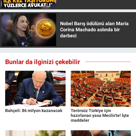
Özer anlattı!
Nobel Barış ödülünü alan Maria
Corina Machado aslında bir
darbeci
Bunlar da ilginizi çekebilir
Bahçeli: 86 milyon kazanacak
Terörsüz Türkiye için
hazırlanan yasa Meclis'te! İşte
maddeler