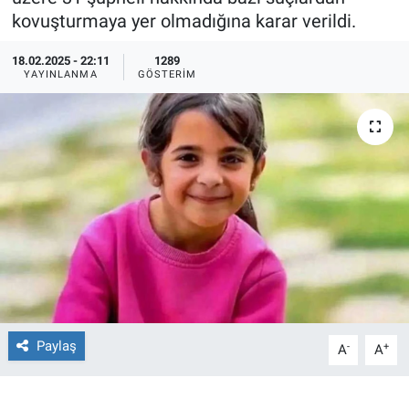
kovuşturmaya yer olmadığına karar verildi.
Ege'den Esintiler
İletişim
18.02.2025 - 22:11
1289
YAYINLANMA
GÖSTERIM
Eğitim
Eğlence
Ekonomi
Forum
Gerçeğin İzinde
Gün Başlıyor
Paylaş
-
+
A
A
Gün Bitiyor
Gün Ortası