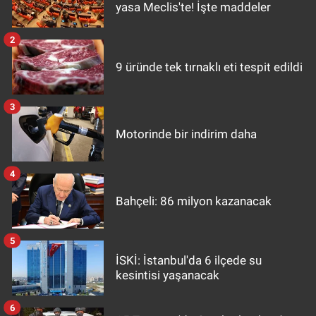
yasa Meclis'te! İşte maddeler
2
9 üründe tek tırnaklı eti tespit edildi
3
Motorinde bir indirim daha
4
Bahçeli: 86 milyon kazanacak
5
İSKİ: İstanbul'da 6 ilçede su
kesintisi yaşanacak
6