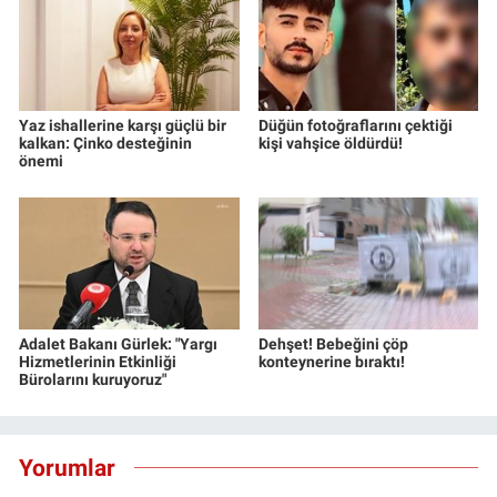
Yaz ishallerine karşı güçlü bir
Düğün fotoğraflarını çektiği
kalkan: Çinko desteğinin
kişi vahşice öldürdü!
önemi
Adalet Bakanı Gürlek: "Yargı
Dehşet! Bebeğini çöp
Hizmetlerinin Etkinliği
konteynerine bıraktı!
Bürolarını kuruyoruz"
Yorumlar