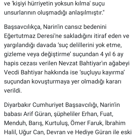
ve 'kişiyi hürriyetin yoksun kılma' suçu
Yerel Yaşam
unsurlarının oluşmadığı anlaşılmıştır."
Canlı Yayın
Başsavcılıkça, Narin'in cansız bedenini
Eğertutmaz Deresi'ne sakladığını itiraf eden ve
yargılandığı davada ‘suç delillerini yok etme,
gizleme veya değiştirme’ suçundan 4 yıl 6 ay
hapis cezası verilen Nevzat Bahtiyar'ın ağabeyi
Vecdi Bahtiyar hakkında ise ‘suçluyu kayırma’
suçundan kovuşturmaya yer olmadığı kararı
verildi.
Diyarbakır Cumhuriyet Başsavcılığı, Narin'in
babası Arif Güran, şüpheliler Erhan, Fuat,
Menduh, Barış, Kurtuluş, Ömer Faruk, İbrahim
Halil, Uğur Can, Devran ve Hediye Güran ile eski