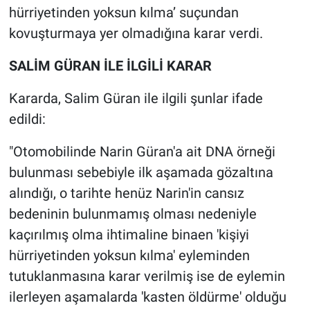
Nedir
hürriyetinden yoksun kılma’ suçundan
kovuşturmaya yer olmadığına karar verdi.
Popüler
SALİM GÜRAN İLE İLGİLİ KARAR
Programlar
Kararda, Salim Güran ile ilgili şunlar ifade
Sağlık
edildi:
Spor
"Otomobilinde Narin Güran'a ait DNA örneği
bulunması sebebiyle ilk aşamada gözaltına
Teknoloji
alındığı, o tarihte henüz Narin'in cansız
bedeninin bulunmamış olması nedeniyle
Türkiye'nin Geleceği
kaçırılmış olma ihtimaline binaen 'kişiyi
Türkiye'nin Gündemi
hürriyetinden yoksun kılma' eyleminden
tutuklanmasına karar verilmiş ise de eylemin
Yerel Gündem
ilerleyen aşamalarda 'kasten öldürme' olduğu