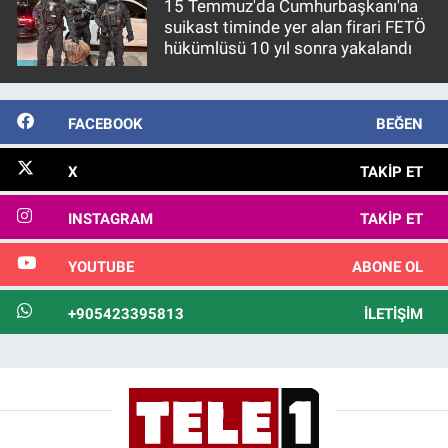
15 Temmuz'da Cumhurbaşkanı'na
suikast timinde yer alan firari FETÖ
hükümlüsü 10 yıl sonra yakalandı
FACEBOOK
BEĞEN
X
TAKIP ET
INSTAGRAM
TAKIP ET
YOUTUBE
ABONE OL
+905423395813
İLETIŞIM