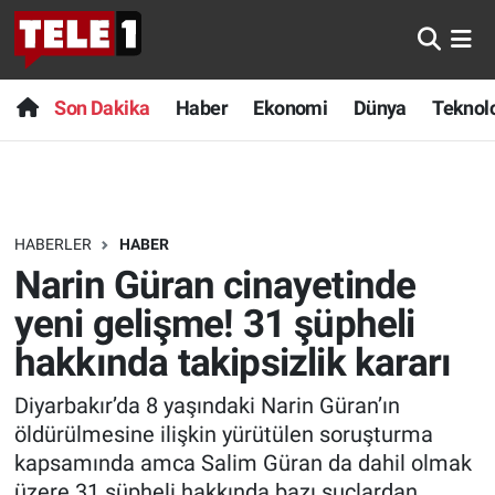
Anında Manşet
Son Dakika
Nöbetçi Eczaneler
Son Dakika
Haber
Ekonomi
Dünya
Teknolo
Başka Sohbetler
Haber
Hava Durumu
Belgesel
Ekonomi
Namaz Vakitleri
HABERLER
HABER
Bilim turu
Dünya
Trafik Durumu
Narin Güran cinayetinde
Bilim ve Teknoloji Evreni
Teknoloji
Süper Lig Puan Durumu ve Fikstür
yeni gelişme! 31 şüpheli
hakkında takipsizlik kararı
Doğa Konuşuyor
Sağlık
Tüm Manşetler
Diyarbakır’da 8 yaşındaki Narin Güran’ın
Dünya
Spor
Son Dakika Haberleri
öldürülmesine ilişkin yürütülen soruşturma
kapsamında amca Salim Güran da dahil olmak
Ege Saati
Yayın Akışı
Haber Arşivi
üzere 31 şüpheli hakkında bazı suçlardan