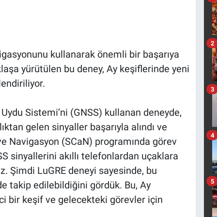
2
igasyonunu kullanarak önemli bir başarıya
aklaşa yürütülen bu deney, Ay keşiflerinde yeni
ndiriliyor.
3
Uydu Sistemi’ni (GNSS) kullanan deneyde,
ıktan gelen sinyaller başarıyla alındı ve
4
m ve Navigasyon (SCaN) programında görev
sinyallerini akıllı telefonlardan uçaklara
uz. Şimdi LuGRE deneyi sayesinde, bu
5
de takip edilebildiğini gördük. Bu, Ay
 bir keşif ve gelecekteki görevler için