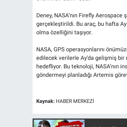
Nedir
Deney, NASA’nın Firefly Aerospace şir
Popüler
gerçekleştirildi. Bu araç, bu hafta Ay
Programlar
olma özelliğini taşıyor.
Sağlık
NASA, GPS operasyonlarını önümüzde
edilecek verilerle Ay’da gelişmiş bi
Spor
hedefliyor. Bu teknoloji, NASA’nın in
göndermeyi planladığı Artemis görevle
Teknoloji
Türkiye'nin Geleceği
Kaynak:
HABER MERKEZİ
Türkiye'nin Gündemi
Yerel Gündem