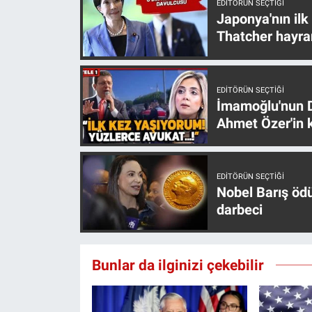
EDITÖRÜN SEÇTIĞI
Yerel Yaşam
Japonya'nın ilk
Thatcher hayra
Canlı Yayın
EDITÖRÜN SEÇTIĞI
İmamoğlu'nun D
Ahmet Özer'in k
EDITÖRÜN SEÇTIĞI
Nobel Barış öd
darbeci
Bunlar da ilginizi çekebilir