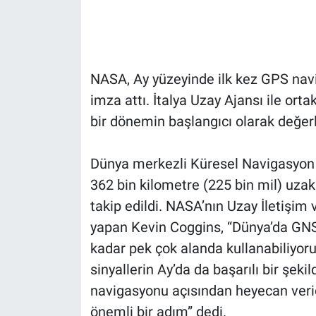
Gündem Özel
Günün görüntüsü
NASA, Ay yüzeyinde ilk kez GPS nav
imza attı. İtalya Uzay Ajansı ile ort
Haber
bir dönemin başlangıcı olarak değerle
İlan
Dünya merkezli Küresel Navigasyon 
Kimdir
362 bin kilometre (225 bin mil) uzakl
takip edildi. NASA’nın Uzay İletişi
Koronavirüs
yapan Kevin Coggins, “Dünya’da GNSS 
kadar pek çok alanda kullanabiliyor
Kültür Sanat
sinyallerin Ay’da da başarılı bir şekil
Ne demişti
navigasyonu açısından heyecan verici
önemli bir adım” dedi.