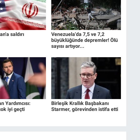
an'a saldırı
Venezuela'da 7,5 ve 7,2
büyüklüğünde depremler! Ölü
sayısı artıyor...
n Yardımcısı:
Birleşik Krallık Başbakanı
k iyi geçti
Starmer, görevinden istifa etti