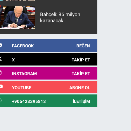
firari FETÖ hükümlüsü
10 yıl sonra yakalandı
Bahçeli: 86 milyon
kazanacak
FACEBOOK
BEĞEN
X
TAKIP ET
INSTAGRAM
TAKIP ET
YOUTUBE
ABONE OL
+905423395813
İLETIŞIM