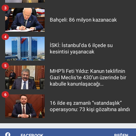
3
Bahçeli: 86 milyon kazanacak
4
İSKİ: İstanbul'da 6 ilçede su
kesintisi yaşanacak
5
MHP’li Feti Yıldız: Kanun teklifinin
Gazi Meclis'te 430’un üzerinde bir
kabulle kanunlaşacağı
görülmektedir
6
16 ilde eş zamanlı “vatandaşlık”
operasyonu: 73 kişi gözaltına alındı
FACEBOOK
BEĞEN