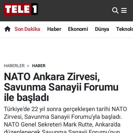
Anında Manşet
Son Dakika
Nöbetçi Eczaneler
Son Dakika
Haber
Ekonomi
Dünya
Teknolo
Başka Sohbetler
Haber
Hava Durumu
Belgesel
Ekonomi
Namaz Vakitleri
HABERLER
HABER
Bilim turu
Dünya
Trafik Durumu
NATO Ankara Zirvesi,
Bilim ve Teknoloji Evreni
Teknoloji
Süper Lig Puan Durumu ve Fikstür
Savunma Sanayii Forumu
ile başladı
Doğa Konuşuyor
Sağlık
Tüm Manşetler
Türkiye'de 22 yıl sonra gerçekleşen tarihi NATO
Dünya
Spor
Son Dakika Haberleri
Zirvesi, Savunma Sanayii Forumu'yla başladı.
NATO Genel Sekreteri Mark Rutte, Ankara'da
Ege Saati
Yayın Akışı
Haber Arşivi
düzenlenecek Savunma Sanayii Forumu'nun