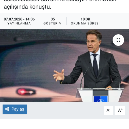
açılışında konuştu.
Ege'den Esintiler
İletişim
07.07.2026 - 14:36
35
10 DK
YAYINLANMA
GÖSTERIM
OKUNMA SÜRESI
Eğitim
Eğlence
Ekonomi
Forum
Gerçeğin İzinde
Gün Başlıyor
Paylaş
-
+
A
A
Gün Bitiyor
Gün Ortası