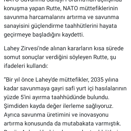
Nedir
konuşma yapan Rutte, NATO müttefiklerinin
savunma harcamalarını artırma ve savunma
Popüler
sanayisini güçlendirme taahhütlerini hayata
Programlar
geçirmeye başladığını kaydetti.
Sağlık
Lahey Zirvesi'nde alınan kararların kısa sürede
somut sonuçlar verdiğini söyleyen Rutte, şu
Spor
ifadeleri kullandı:
Teknoloji
“Bir yıl önce Lahey'de müttefikler, 2035 yılına
kadar savunmaya gayri safi yurt içi hasılalarının
Türkiye'nin Geleceği
yüzde 5'ini ayırma taahhüdünde bulundu.
Şimdiden kayda değer ilerleme sağlıyoruz.
Türkiye'nin Gündemi
Ayrıca savunma üretimini ve inovasyonu
Yerel Gündem
artırma konusunda da mutabakata varmıştık.