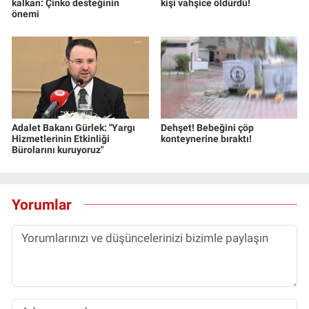
kalkan: Çinko desteğinin
kişi vahşice öldürdü!
önemi
Adalet Bakanı Gürlek: "Yargı
Dehşet! Bebeğini çöp
Hizmetlerinin Etkinliği
konteynerine bıraktı!
Bürolarını kuruyoruz"
Yorumlar