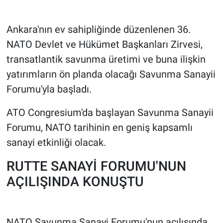
Gündem Özel
Ankara'nın ev sahipliğinde düzenlenen 36.⁠
⁠NATO Devlet ve Hükümet Başkanları Zirvesi,
Günün görüntüsü
transatlantik savunma üretimi ve buna ilişkin
yatırımların ön planda olacağı Savunma Sanayii
Haber
Forumu'yla başladı.
İlan
ATO Congresium'da başlayan Savunma Sanayii
Kimdir
Forumu, NATO tarihinin en geniş kapsamlı
sanayi etkinliği olacak.
Koronavirüs
RUTTE SANAYİ FORUMU'NUN
Kültür Sanat
AÇILIŞINDA KONUŞTU
Ne demişti
NATO Savunma Sanayi Forumu'nun açılışında