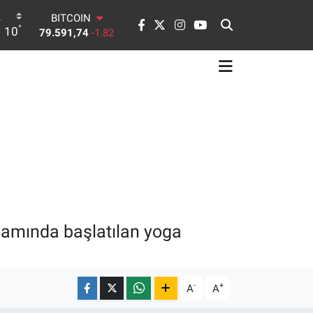
BITCOIN
79.591,74
-1.82
°
10
DOLAR
45,43620
0.02
EURO
53,38690
0.19
STERLİN
61,60380
0.18
G.ALTIN
6862,09000
0.19
BİST100
14.598,00
0
psamında başlatılan yoga
-
+
A
A