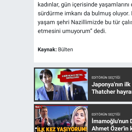
Nedir
kadınlar, gün içerisinde yaşamlarını 
sürdürme imkanı da bulmuş oluyor. 
Popüler
yaşam şehri Nazillimizde bu tür çal
etmesini umuyorum” dedi.
Programlar
Sağlık
Kaynak:
Bülten
Spor
Teknoloji
EDITÖRÜN SEÇTIĞI
Japonya'nın ilk
Thatcher hayra
Türkiye'nin Geleceği
Türkiye'nin Gündemi
EDITÖRÜN SEÇTIĞI
İmamoğlu'nun D
Yerel Gündem
Ahmet Özer'in k