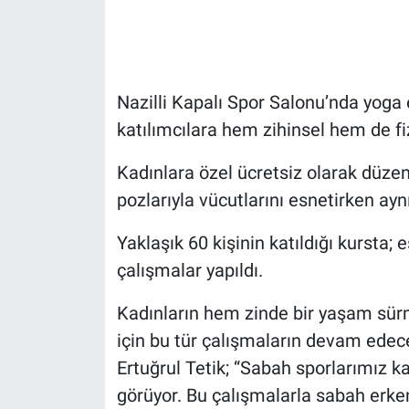
Gündem Özel
Günün görüntüsü
Nazilli Kapalı Spor Salonu’nda yoga 
katılımcılara hem zihinsel hem de fiz
Haber
Kadınlara özel ücretsiz olarak düzen
İlan
pozlarıyla vücutlarını esnetirken ay
Kimdir
Yaklaşık 60 kişinin katıldığı kursta; 
çalışmalar yapıldı.
Koronavirüs
Kadınların hem zinde bir yaşam sür
Kültür Sanat
için bu tür çalışmaların devam edec
Ertuğrul Tetik; “Sabah sporlarımız k
Ne demişti
görüyor. Bu çalışmalarla sabah erken