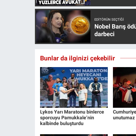
Yerel Yaşam
EDITÖRÜN SEÇTIĞI
Canlı Yayın
Nobel Barış öd
darbeci
Bunlar da ilginizi çekebilir
Lykos Yarı Maratonu binlerce
Cumhuriyet
sporcuyu Pamukkale’nin
unutumaz 
kalbinde buluşturdu