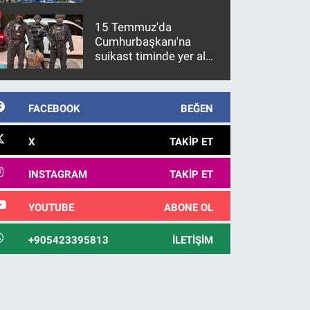
15 Temmuz'da
Cumhurbaşkanı'na
suikast timinde yer alan
firari FETÖ hükümlüsü
10 yıl sonra yakalandı
FACEBOOK
BEĞEN
X
TAKIP ET
INSTAGRAM
TAKIP ET
YOUTUBE
ABONE OL
+905423395813
İLETIŞIM