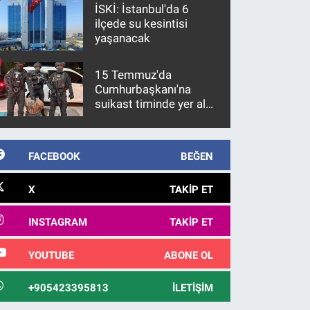
İSKİ: İstanbul'da 6
ilçede su kesintisi
yaşanacak
15 Temmuz'da
Cumhurbaşkanı'na
suikast timinde yer alan
firari FETÖ hükümlüsü
10 yıl sonra yakalandı
FACEBOOK
BEĞEN
X
TAKIP ET
INSTAGRAM
TAKIP ET
YOUTUBE
ABONE OL
+905423395813
İLETIŞIM