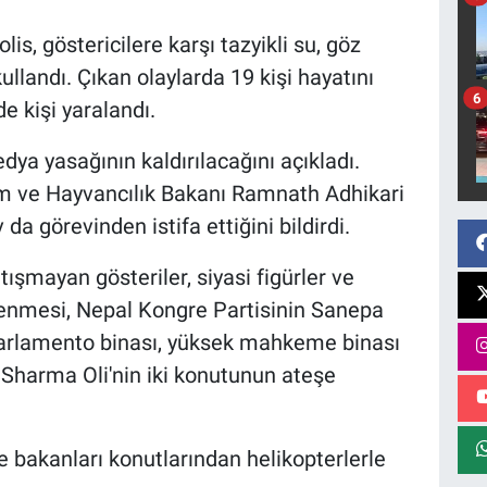
is, göstericilere karşı tazyikli su, göz
landı. Çıkan olaylarda 19 kişi hayatını
6
e kişi yaralandı.
ya yasağının kaldırılacağını açıkladı.
ım ve Hayvancılık Bakanı Ramnath Adhikari
a görevinden istifa ettiğini bildirdi.
şmayan gösteriler, siyasi figürler ve
nlenmesi, Nepal Kongre Partisinin Sanepa
 parlamento binası, yüksek mahkeme binası
harma Oli'nin iki konutunun ateşe
e bakanları konutlarından helikopterlerle