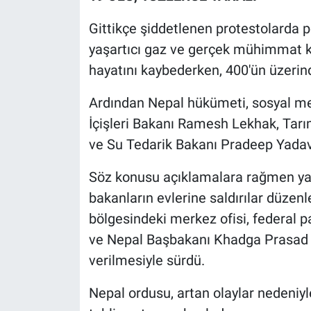
Nedir
Gittikçe şiddetlenen protestolarda pol
Popüler
yaşartıcı gaz ve gerçek mühimmat kul
hayatını kaybederken, 400'ün üzerind
Programlar
Ardından Nepal hükümeti, sosyal med
Sağlık
İçişleri Bakanı Ramesh Lekhak, Tar
ve Su Tedarik Bakanı Pradeep Yadav d
Spor
Söz konusu açıklamalara rağmen yatı
Teknoloji
bakanların evlerine saldırılar düze
bölgesindeki merkez ofisi, federal
Türkiye'nin Geleceği
ve Nepal Başbakanı Khadga Prasad S
Türkiye'nin Gündemi
verilmesiyle sürdü.
Yerel Gündem
Nepal ordusu, artan olaylar nedeniyl