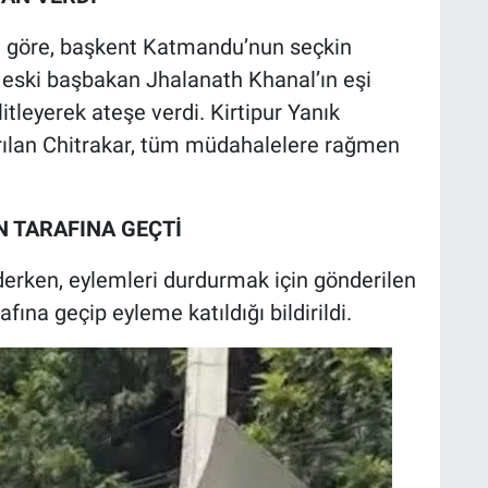
 göre, başkent Katmandu’nun seçkin
 eski başbakan Jhalanath Khanal’ın eşi
litleyerek ateşe verdi. Kirtipur Yanık
dırılan Chitrakar, tüm müdahalelere rağmen
N TARAFINA GEÇTİ
erken, eylemleri durdurmak için gönderilen
afına geçip eyleme katıldığı bildirildi.