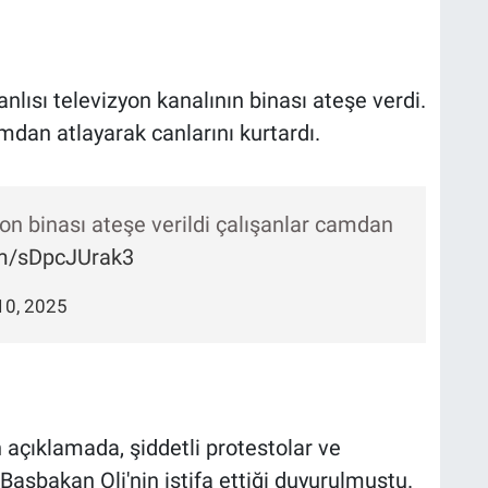
lısı televizyon kanalının binası ateşe verdi.
dan atlayarak canlarını kurtardı.
on binası ateşe verildi çalışanlar camdan
om/sDpcJUrak3
10, 2025
 açıklamada, şiddetli protestolar ve
aşbakan Oli'nin istifa ettiği duyurulmuştu.