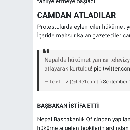
tahliye etmeye başladı.
Yerel Yaşam
CAMDAN ATLADILAR
Canlı Yayın
Protestolarda eylemciler hükümet yan
İçeride mahsur kalan gazeteciler cam
Nepal'de hükümet yanlısı televizy
atlayarak kurtuldu!
pic.twitter.c
— Tele1 TV (@tele1comtr)
September 
BAŞBAKAN İSTİFA ETTİ
Nepal Başbakanlık Ofisinden yapılan
hükümete gelen tepkilerin ardından B