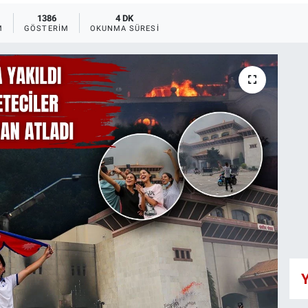
1386
4 DK
M
GÖSTERIM
OKUNMA SÜRESI
Y