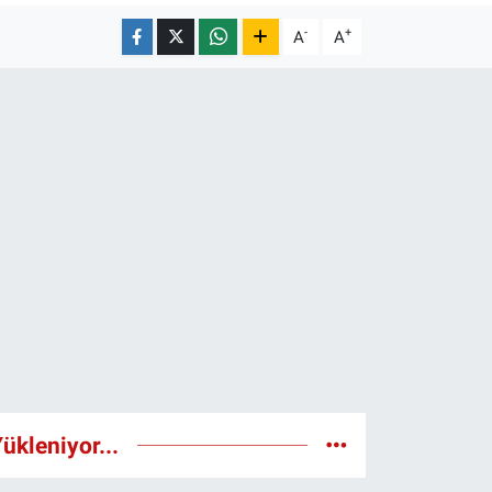
-
+
A
A
ükleniyor...