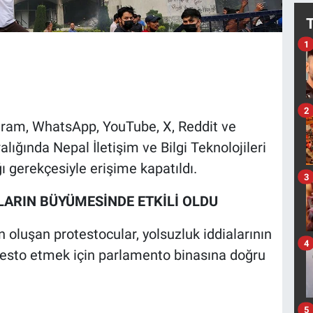
1
2
agram, WhatsApp, YouTube, X, Reddit ve
alığında Nepal İletişim ve Bilgi Teknolojileri
ı gerekçesiyle erişime kapatıldı.
3
LARIN BÜYÜMESİNDE ETKİLİ OLDU
oluşan protestocular, yolsuzluk iddialarının
4
testo etmek için parlamento binasına doğru
5