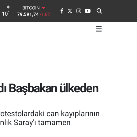
DOLAR
°
10
45,43620
0.02
EURO
53,38690
0.19
STERLİN
61,60380
0.18
G.ALTIN
6862,09000
0.19
BİST100
14.598,00
0
BITCOIN
79.591,74
-1.82
ldı Başbakan ülkeden
otestolardaki can kayıplarının
anlık Saray'ı tamamen