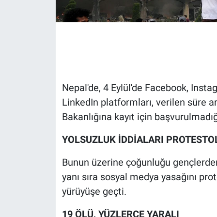
Gündem Özel
Günün görüntüsü
Haber
Nepal'de, 4 Eylül'de Facebook, Inst
İlan
LinkedIn platformları, verilen süre ar
Bakanlığına kayıt için başvurulmadığ
Kimdir
YOLSUZLUK İDDİALARI PROTESTO
Koronavirüs
Bunun üzerine çoğunluğu gençlerden 
Kültür Sanat
yanı sıra sosyal medya yasağını pro
yürüyüşe geçti.
Ne demişti
19 ÖLÜ, YÜZLERCE YARALI