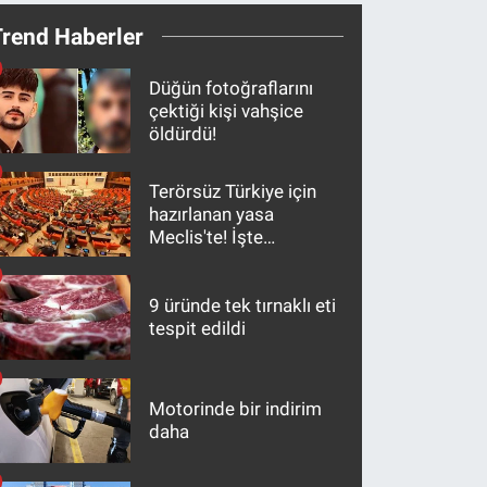
Trend Haberler
Düğün fotoğraflarını
çektiği kişi vahşice
öldürdü!
Terörsüz Türkiye için
hazırlanan yasa
Meclis'te! İşte
maddeler
9 üründe tek tırnaklı eti
tespit edildi
Motorinde bir indirim
daha