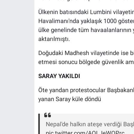
Ülkenin batısındaki Lumbini vilayet
Havalimanı'nda yaklaşık 1000 gösteri
ülke genelinde tüm havaalanlarının y
aktarılmıştı.
Doğudaki Madhesh vilayetinde ise 
etmesi sonucu bölgede güvenlik amaç
SARAY YAKILDI
Öte yandan protestocular Başbakanlı
yanan Saray küle döndü
Nepal'de halkın ateşe verdiği Ba
pic.twitter.com/AQLJeWQPrc