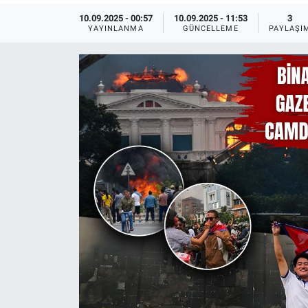
10.09.2025 - 00:57
10.09.2025 - 11:53
3
Ege'den Esintiler
İletişim
YAYINLANMA
GÜNCELLEME
PAYLAŞI
Eğitim
Eğlence
Ekonomi
Forum
Gerçeğin İzinde
Gün Başlıyor
Gün Bitiyor
Gün Ortası