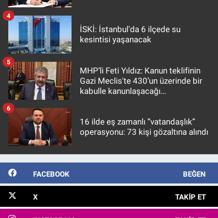
4
İSKİ: İstanbul'da 6 ilçede su
kesintisi yaşanacak
5
MHP’li Feti Yıldız: Kanun teklifinin
Gazi Meclis'te 430’un üzerinde bir
kabulle kanunlaşacağı
görülmektedir
6
16 ilde eş zamanlı “vatandaşlık”
operasyonu: 73 kişi gözaltına alındı
FACEBOOK
BEĞEN
X
TAKIP ET