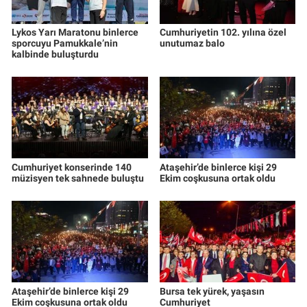
Lykos Yarı Maratonu binlerce
Cumhuriyetin 102. yılına özel
sporcuyu Pamukkale’nin
unutumaz balo
kalbinde buluşturdu
Cumhuriyet konserinde 140
Ataşehir’de binlerce kişi 29
müzisyen tek sahnede buluştu
Ekim coşkusuna ortak oldu
Ataşehir’de binlerce kişi 29
Bursa tek yürek, yaşasın
Ekim coşkusuna ortak oldu
Cumhuriyet