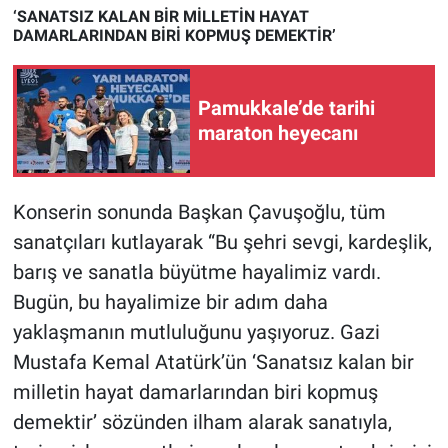
‘SANATSIZ KALAN BİR MİLLETİN HAYAT
Yerel Yaşam
DAMARLARINDAN BİRİ KOPMUŞ DEMEKTİR’
Canlı Yayın
Pamukkale’de tarihi
maraton heyecanı
Konserin sonunda Başkan Çavuşoğlu, tüm
sanatçıları kutlayarak “Bu şehri sevgi, kardeşlik,
barış ve sanatla büyütme hayalimiz vardı.
Bugün, bu hayalimize bir adım daha
yaklaşmanın mutluluğunu yaşıyoruz. Gazi
Mustafa Kemal Atatürk’ün ‘Sanatsız kalan bir
milletin hayat damarlarından biri kopmuş
demektir’ sözünden ilham alarak sanatıyla,