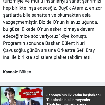
turizmiyle ve mutlu insanlarıyla sanat şehrimizi
hep birlikte inşa edeceğiz. Büyük Atamız, en zor
şartlarda bile sanattan ve okumaktan asla
vazgeçmemiştir. Biz de O’nun kılavuzluğunda,
bu güzel ülkede O’nun askeri olmaya devam
edeceğimize söz veriyoruz” diye konuştu.
Programın sonunda Başkan Bülent Nuri
Çavuşoğlu, günün anısına Orkestra Şefi Eray
İnal ile birlikte solistlere plaket takdim etti.
Kaynak:
Bülten
Japonya'nın ilk kadın başbakanı
Takaichi'nin bilinmeyenleri!
Thatcher hayranı, sağcı