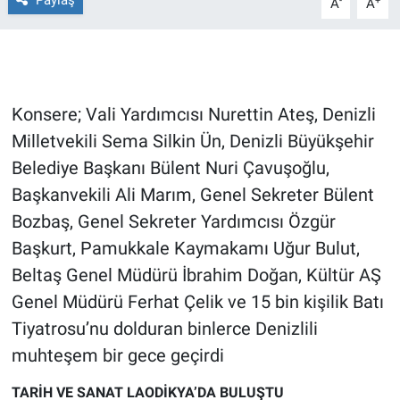
Paylaş
-
+
A
A
Gündem Özel
Günün görüntüsü
Konsere; Vali Yardımcısı Nurettin Ateş, Denizli
Haber
Milletvekili Sema Silkin Ün, Denizli Büyükşehir
Belediye Başkanı Bülent Nuri Çavuşoğlu,
İlan
Başkanvekili Ali Marım, Genel Sekreter Bülent
Bozbaş, Genel Sekreter Yardımcısı Özgür
Kimdir
Başkurt, Pamukkale Kaymakamı Uğur Bulut,
Koronavirüs
Beltaş Genel Müdürü İbrahim Doğan, Kültür AŞ
Genel Müdürü Ferhat Çelik ve 15 bin kişilik Batı
Kültür Sanat
Tiyatrosu’nu dolduran binlerce Denizlili
muhteşem bir gece geçirdi
Ne demişti
TARİH VE SANAT LAODİKYA’DA BULUŞTU