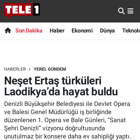
Anında Manşet
Son Dakika
Nöbetçi Eczaneler
Son Dakika
Haber
Ekonomi
Dünya
Teknolo
Başka Sohbetler
Haber
Hava Durumu
Belgesel
Ekonomi
Namaz Vakitleri
HABERLER
YEREL GÜNDEM
Bilim turu
Dünya
Trafik Durumu
Neşet Ertaş türküleri
Bilim ve Teknoloji Evreni
Teknoloji
Süper Lig Puan Durumu ve Fikstür
Laodikya’da hayat buldu
Denizli Büyükşehir Belediyesi ile Devlet Opera
Doğa Konuşuyor
Sağlık
Tüm Manşetler
ve Balesi Genel Müdürlüğü iş birliğinde
Dünya
Spor
Son Dakika Haberleri
düzenlenen 1. Opera ve Bale Günleri, “Sanat
Şehri Denizli” vizyonu doğrultusunda
Ege Saati
Yayın Akışı
Haber Arşivi
unutulmaz bir konsere daha ev sahipliği yaptı.