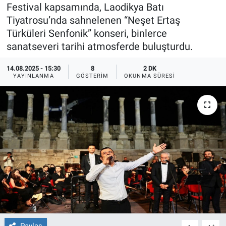
Festival kapsamında, Laodikya Batı
Ege'den Esintiler
İletişim
Tiyatrosu’nda sahnelenen “Neşet Ertaş
Türküleri Senfonik” konseri, binlerce
Eğitim
sanatseveri tarihi atmosferde buluşturdu.
Eğlence
14.08.2025 - 15:30
8
2 DK
YAYINLANMA
GÖSTERIM
OKUNMA SÜRESI
Ekonomi
Forum
Gerçeğin İzinde
Gün Başlıyor
Gün Bitiyor
Gün Ortası