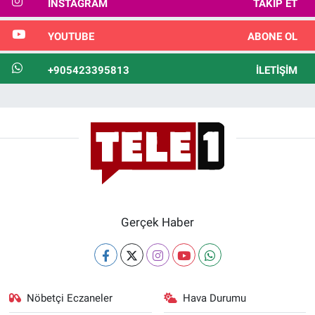
INSTAGRAM
TAKIP ET
YOUTUBE
ABONE OL
+905423395813
İLETIŞIM
Gerçek Haber
Nöbetçi Eczaneler
Hava Durumu