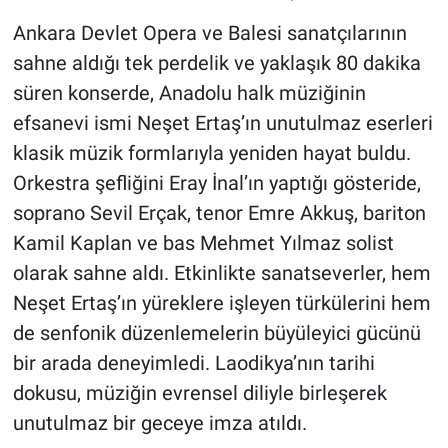
Nedir
Ankara Devlet Opera ve Balesi sanatçılarının
Popüler
sahne aldığı tek perdelik ve yaklaşık 80 dakika
süren konserde, Anadolu halk müziğinin
Programlar
efsanevi ismi Neşet Ertaş’ın unutulmaz eserleri
klasik müzik formlarıyla yeniden hayat buldu.
Sağlık
Orkestra şefliğini Eray İnal’ın yaptığı gösteride,
Spor
soprano Sevil Erçak, tenor Emre Akkuş, bariton
Kamil Kaplan ve bas Mehmet Yılmaz solist
Teknoloji
olarak sahne aldı. Etkinlikte sanatseverler, hem
Neşet Ertaş’ın yüreklere işleyen türkülerini hem
Türkiye'nin Geleceği
de senfonik düzenlemelerin büyüleyici gücünü
bir arada deneyimledi. Laodikya’nın tarihi
Türkiye'nin Gündemi
dokusu, müziğin evrensel diliyle birleşerek
Yerel Gündem
unutulmaz bir geceye imza atıldı.