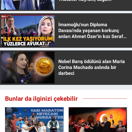
muhafazakar
İmamoğlu'nun Diploma
Davası'nda yaşanan korkunç
anları Ahmet Özer'in kızı Seraf
Özer anlattı!
Nobel Barış ödülünü alan Maria
Corina Machado aslında bir
darbeci
Bunlar da ilginizi çekebilir