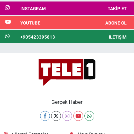
INSTAGRAM
TAKIP ET
YOUTUBE
ABONE OL
+905423395813
İLETIŞIM
Gerçek Haber