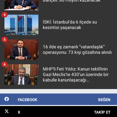
4
İSKİ: İstanbul'da 6 ilçede su
kesintisi yaşanacak
5
16 ilde eş zamanlı “vatandaşlık”
operasyonu: 73 kişi gözaltına alındı
6
MHP’li Feti Yıldız: Kanun teklifinin
Gazi Meclis'te 430’un üzerinde bir
kabulle kanunlaşacağı
görülmektedir
FACEBOOK
BEĞEN
X
TAKIP ET