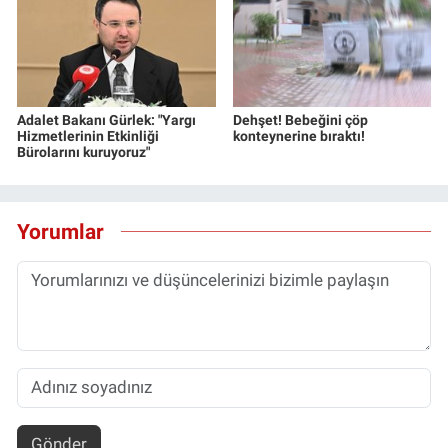
Adalet Bakanı Gürlek: "Yargı
Dehşet! Bebeğini çöp
Hizmetlerinin Etkinliği
konteynerine bıraktı!
Bürolarını kuruyoruz"
Yorumlar
Gönder