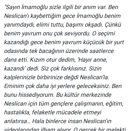
Nedir
"Sayın İmamoğlu sizle ilgili bir anım var. Ben
Neslican’ı kaybettiğim gece İmamoğlu benim
Popüler
yanımdaydı, elimi tuttu, başımı okşadı. Çünkü
Programlar
benim yavrum onu çok seviyordu. O seçimi
kazandığı gece benim yavrum küçücük bir yurt
Sağlık
odasında tek bacağının üzerinde saatlerce
dans etti. Kızım otur dedim, ‘Hayır anne,
Spor
kazandı’ dedi. Siz çok farklısınız. Sizin
Teknoloji
kalplerinizle birbirinize değdi Neslican’la.
Eminim çok daha iyi yerlere geleceksiniz. Ben
Türkiye'nin Geleceği
bunu hissediyorum. Bu kültür merkezinde
Neslican için tüm gençlere çalışmanın, eğitim,
Türkiye'nin Gündemi
hastalıkla, felaketle mücadele etmeyi
anlatırsa… Hala binlerce insan Neslican’ın
Yerel Gündem
videolarından ilham alıyor. O gerçek bir melekti.