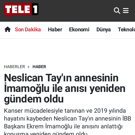
Anında Manşet
Son Dakika
Nöbetçi Eczaneler
Son Dakika
Haber
Ekonomi
Dünya
Teknolo
Başka Sohbetler
Haber
Hava Durumu
Belgesel
Ekonomi
Namaz Vakitleri
HABERLER
HABER
Bilim turu
Dünya
Trafik Durumu
Neslican Tay'ın annesinin
Bilim ve Teknoloji Evreni
Teknoloji
Süper Lig Puan Durumu ve Fikstür
İmamoğlu ile anısı yeniden
gündem oldu
Doğa Konuşuyor
Sağlık
Tüm Manşetler
Kanser mücadelesiyle tanınan ve 2019 yılında
Dünya
Spor
Son Dakika Haberleri
hayatını kaybeden Neslican Tay'ın annesinin İBB
Başkanı Ekrem İmamoğlu ile anısını anlattığı
Ege Saati
Yayın Akışı
Haber Arşivi
konuşma yeniden gündem oldu.