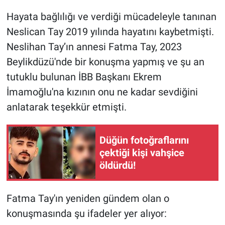
Hayata bağlılığı ve verdiği mücadeleyle tanınan
Gündem Özel
Neslican Tay 2019 yılında hayatını kaybetmişti.
Neslihan Tay’ın annesi Fatma Tay, 2023
Günün görüntüsü
Beylikdüzü'nde bir konuşma yapmış ve şu an
Haber
tutuklu bulunan İBB Başkanı Ekrem
İmamoğlu'na kızının onu ne kadar sevdiğini
İlan
anlatarak teşekkür etmişti.
Kimdir
Düğün fotoğraflarını
çektiği kişi vahşice
Koronavirüs
öldürdü!
Kültür Sanat
Fatma Tay'ın yeniden gündem olan o
Ne demişti
konuşmasında şu ifadeler yer alıyor: