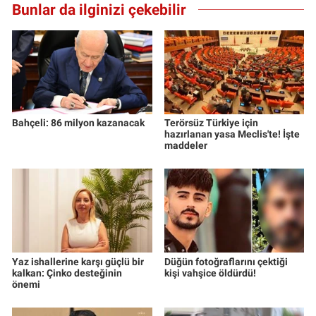
Bunlar da ilginizi çekebilir
Bahçeli: 86 milyon kazanacak
Terörsüz Türkiye için
hazırlanan yasa Meclis'te! İşte
maddeler
Yaz ishallerine karşı güçlü bir
Düğün fotoğraflarını çektiği
kalkan: Çinko desteğinin
kişi vahşice öldürdü!
önemi