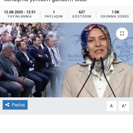
Ege'den Esintiler
İletişim
12.08.2025 - 12:51
1
627
1 DK
YAYINLANMA
PAYLAŞIM
GÖSTERIM
OKUNMA SÜRESI
Eğitim
Eğlence
Ekonomi
Forum
Gerçeğin İzinde
Gün Başlıyor
Paylaş
-
+
A
A
Gün Bitiyor
Gün Ortası