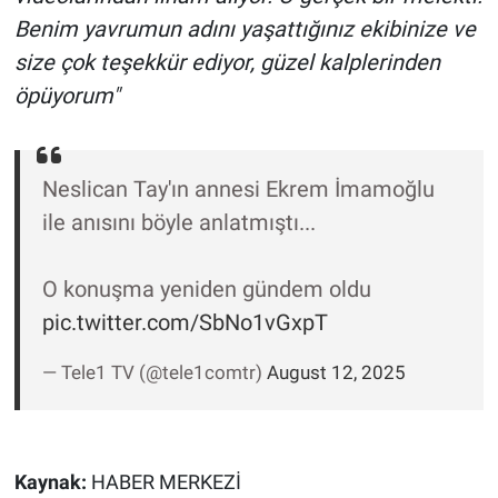
Yerel Yaşam
Benim yavrumun adını yaşattığınız ekibinize ve
size çok teşekkür ediyor, güzel kalplerinden
Canlı Yayın
öpüyorum"
Neslican Tay'ın annesi Ekrem İmamoğlu
ile anısını böyle anlatmıştı...
O konuşma yeniden gündem oldu
pic.twitter.com/SbNo1vGxpT
— Tele1 TV (@tele1comtr)
August 12, 2025
Kaynak:
HABER MERKEZİ