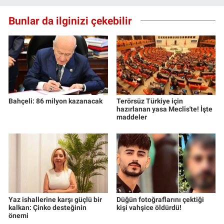
Bunlar da ilginizi çekebilir
Bahçeli: 86 milyon kazanacak
Terörsüz Türkiye için
hazırlanan yasa Meclis'te! İşte
maddeler
Yaz ishallerine karşı güçlü bir
Düğün fotoğraflarını çektiği
kalkan: Çinko desteğinin
kişi vahşice öldürdü!
önemi