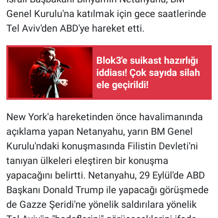
Genel Kurulu'na katılmak için gece saatlerinde
Gündem Özel
Tel Aviv'den ABD'ye hareket etti.
Günün görüntüsü
Blok3'e suikast hazırlığı
iddiası! Çok sayıda silah
Haber
ele geçirildi!
İlan
New York'a hareketinden önce havalimanında
Kimdir
açıklama yapan Netanyahu, yarın BM Genel
Kurulu'ndaki konuşmasında Filistin Devleti'ni
Koronavirüs
tanıyan ülkeleri eleştiren bir konuşma
Kültür Sanat
yapacağını belirtti. Netanyahu, 29 Eylül'de ABD
Başkanı Donald Trump ile yapacağı görüşmede
Ne demişti
de Gazze Şeridi'ne yönelik saldırılara yönelik