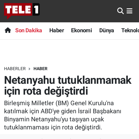
Anında Manşet
Son Dakika
Nöbetçi Eczaneler
Son Dakika
Haber
Ekonomi
Dünya
Teknolo
Başka Sohbetler
Haber
Hava Durumu
Belgesel
Ekonomi
Namaz Vakitleri
HABERLER
HABER
Bilim turu
Dünya
Trafik Durumu
Netanyahu tutuklanmamak
Bilim ve Teknoloji Evreni
Teknoloji
Süper Lig Puan Durumu ve Fikstür
için rota değiştirdi
Birleşmiş Milletler (BM) Genel Kurulu'na
Doğa Konuşuyor
Sağlık
Tüm Manşetler
katılmak için ABD'ye giden İsrail Başbakanı
Dünya
Spor
Son Dakika Haberleri
Binyamin Netanyahu'yu taşıyan uçak
tutuklanmaması için rota değiştirdi.
Ege Saati
Yayın Akışı
Haber Arşivi