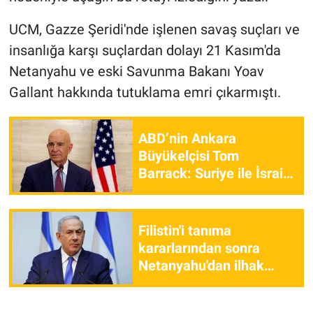
Yerel Yaşam
UCM, Gazze Şeridi'nde işlenen savaş suçları ve
Canlı Yayın
insanlığa karşı suçlardan dolayı 21 Kasım'da
Netanyahu ve eski Savunma Bakanı Yoav
Gallant hakkında tutuklama emri çıkarmıştı.
ABD’nin Ankara
Büyükelçisi Tom
Barrack: Suriye ile İsrail
bir anlaşmaya çok yakın
Filistin'i tanıma
kararlarından sonra
Netanyahu'dan ilhak
tehdidi