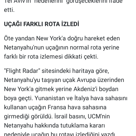
Tel Aviv'in "hedeflerini" görüşeceklerini ifade
Nedir
etti.
Popüler
UÇAĞI FARKLI ROTA İZLEDİ
Programlar
Öte yandan New York'a doğru hareket eden
Netanyahu'nun uçağının normal rota yerine
Sağlık
farklı bir rota izlemesi dikkati çekti.
Spor
"Flight Radar" sitesindeki haritaya göre,
Netanyahu'yu taşıyan uçak Avrupa üzerinden
Teknoloji
New York'a gitmek yerine Akdeniz'i boydan
Türkiye'nin Geleceği
boya geçti. Yunanistan ve İtalya hava sahasını
kullanan uçağın Fransa hava sahasına
Türkiye'nin Gündemi
girmediği görüldü. İsrail basını, UCM'nin
Netanyahu hakkında tutuklama kararı
Yerel Gündem
nedeniyle uçağın bu rotayı izlediğini yazdı.