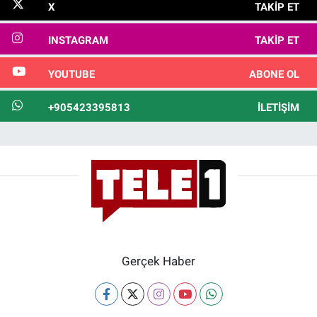
X
TAKIP ET
INSTAGRAM
TAKIP ET
YOUTUBE
ABONE OL
+905423395813
İLETIŞIM
Gerçek Haber