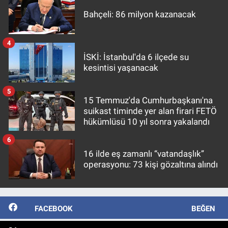
Bahçeli: 86 milyon kazanacak
4
İSKİ: İstanbul'da 6 ilçede su
kesintisi yaşanacak
5
15 Temmuz'da Cumhurbaşkanı'na
suikast timinde yer alan firari FETÖ
hükümlüsü 10 yıl sonra yakalandı
6
16 ilde eş zamanlı “vatandaşlık”
operasyonu: 73 kişi gözaltına alındı
FACEBOOK
BEĞEN