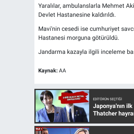
Yaralılar, ambulanslarla Mehmet Aki
Yerel Yaşam
Devlet Hastanesine kaldırıldı.
Canlı Yayın
Mavi'nin cesedi ise cumhuriyet savc
Hastanesi morguna götürüldü.
Jandarma kazayla ilgili inceleme baş
Kaynak:
AA
EDITÖRÜN SEÇTIĞI
Japonya'nın ilk
Thatcher hayra