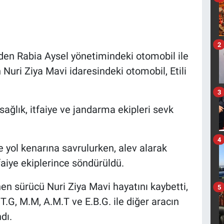
2
den Rabia Aysel yönetimindeki otomobil ile
uri Ziya Mavi idaresindeki otomobil, Etili
3
sağlık, itfaiye ve jandarma ekipleri sevk
4
e yol kenarına savrulurken, alev alarak
aiye ekiplerince söndürüldü.
en sürücü Nuri Ziya Mavi hayatını kaybetti,
5
T.G, M.M, A.M.T ve E.B.G. ile diğer aracın
dı.