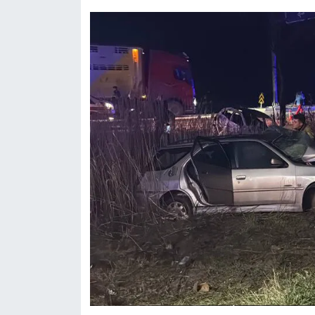
Nedir
Popüler
Programlar
Sağlık
Spor
Teknoloji
Türkiye'nin Geleceği
Türkiye'nin Gündemi
Yerel Gündem