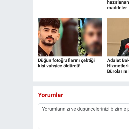
hazırlanan
maddeler
Düğün fotoğraflarını çektiği
Adalet Bak
kişi vahşice öldürdü!
Hizmetlerin
Bürolarını
Yorumlar