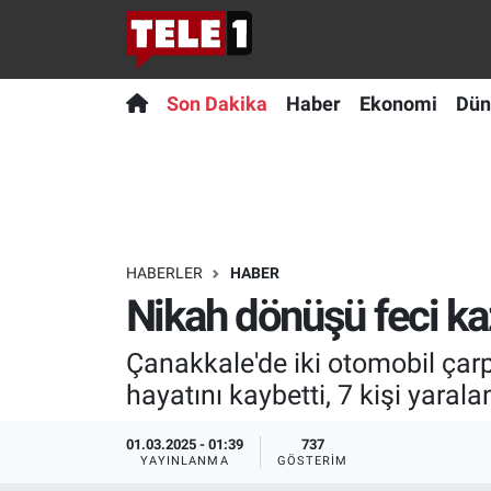
Anında Manşet
Son Dakika
Nöbetçi Eczaneler
Son Dakika
Haber
Ekonomi
Dün
Başka Sohbetler
Haber
Hava Durumu
Belgesel
Ekonomi
Namaz Vakitleri
Bilim turu
Dünya
Trafik Durumu
HABERLER
HABER
Nikah dönüşü feci kaza
Bilim ve Teknoloji Evreni
Teknoloji
Süper Lig Puan Durumu ve Fikstür
Çanakkale'de iki otomobil çarp
Doğa Konuşuyor
Sağlık
Tüm Manşetler
hayatını kaybetti, 7 kişi yarala
Dünya
Spor
Son Dakika Haberleri
01.03.2025 - 01:39
737
YAYINLANMA
GÖSTERIM
Ege Saati
Yayın Akışı
Haber Arşivi