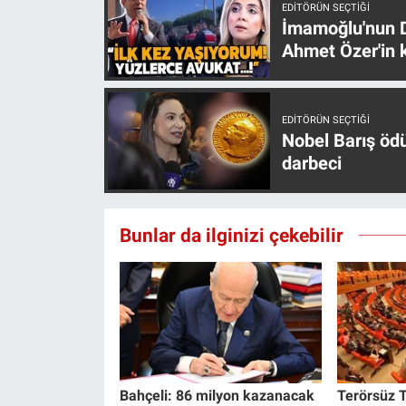
EDITÖRÜN SEÇTIĞI
İmamoğlu'nun D
Ahmet Özer'in k
EDITÖRÜN SEÇTIĞI
Nobel Barış öd
darbeci
Bunlar da ilginizi çekebilir
Bahçeli: 86 milyon kazanacak
Terörsüz T