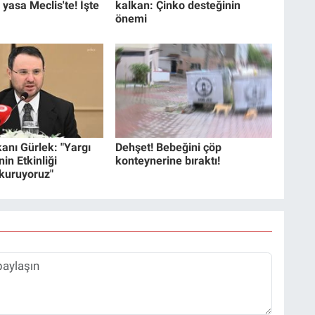
 yasa Meclis'te! İşte
kalkan: Çinko desteğinin
önemi
anı Gürlek: "Yargı
Dehşet! Bebeğini çöp
in Etkinliği
konteynerine bıraktı!
 kuruyoruz"