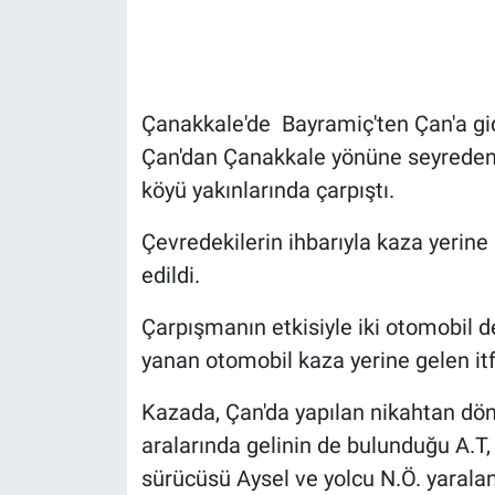
Gündem Özel
Günün görüntüsü
Çanakkale'de Bayramiç'ten Çan'a gi
Çan'dan Çanakkale yönüne seyreden N
Haber
köyü yakınlarında çarpıştı.
İlan
Çevredekilerin ihbarıyla kaza yerine 
edildi.
Kimdir
Çarpışmanın etkisiyle iki otomobil d
Koronavirüs
yanan otomobil kaza yerine gelen itf
Kültür Sanat
Kazada, Çan'da yapılan nikahtan dön
aralarında gelinin de bulunduğu A.T, 
Ne demişti
sürücüsü Aysel ve yolcu N.Ö. yaralan