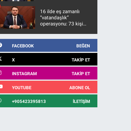
üzerinde bir kabulle
kanunlaşacağı
16 ilde eş zamanlı
görülmektedir
“vatandaşlık”
operasyonu: 73 kişi
gözaltına alındı
FACEBOOK
BEĞEN
X
TAKIP ET
INSTAGRAM
TAKIP ET
YOUTUBE
ABONE OL
+905423395813
İLETIŞIM