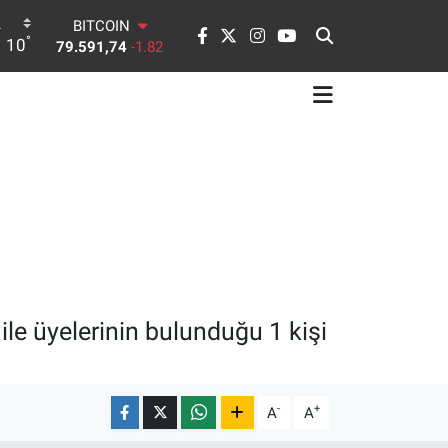
DOLAR
°
10
45,43620
0.02
EURO
53,38690
0.19
STERLİN
61,60380
0.18
G.ALTIN
6862,09000
0.19
BİST100
14.598,00
0
BITCOIN
79.591,74
-1.82
le üyelerinin bulunduğu 1 kişi
-
+
A
A