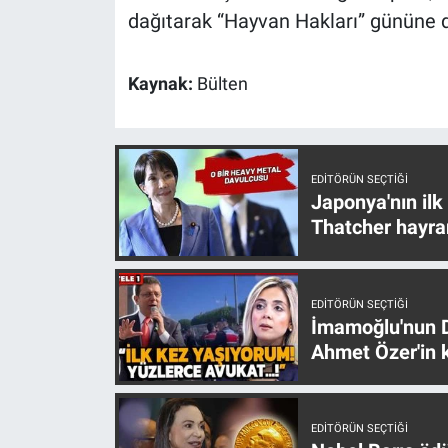
dağıtarak “Hayvan Hakları” gününe d
Kaynak:
Bülten
EDITÖRÜN SEÇTIĞI
Japonya'nın ilk
Thatcher hayra
EDITÖRÜN SEÇTIĞI
İmamoğlu'nun D
Ahmet Özer'in k
EDITÖRÜN SEÇTIĞI