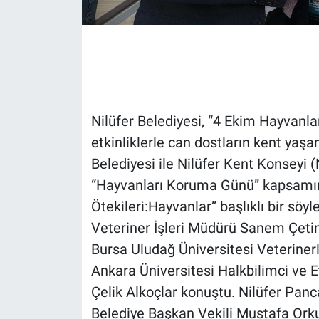
Gündem Özel
Günün görüntüsü
Haber
Nilüfer Belediyesi, “4 Ekim Hayvanl
etkinliklerle can dostların kent yaşa
İlan
Belediyesi ile Nilüfer Kent Konseyi
Kimdir
“Hayvanları Koruma Günü” kapsamınd
Ötekileri:Hayvanlar” başlıklı bir söyl
Koronavirüs
Veteriner İşleri Müdürü Sanem Çeti
Bursa Uludağ Üniversitesi Veterinerli
Kültür Sanat
Ankara Üniversitesi Halkbilimci ve 
Ne demişti
Çelik Alkoçlar konuştu. Nilüfer Pan
Belediye Başkan Vekili Mustafa Orku