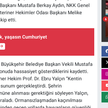
 Başkanı Mustafa Berkay Aydın, NKK Genel
eteriner Hekimler Odası Başkanı Melike
ip etti.
6
k, yaşasın Cumhuriyet
 Büyükşehir Belediye Başkan Vekili Mustafa
onuda hassasiyet gösterdiklerini kaydetti.
ner Hekim Prof. Dr. Ebru Yalçın “Kentin
r sunum gerçekleştirdi. Şehrin
üne alınması gerektiğini söyleyen Yalçın,
 sıraladı. Ormansızlaşmadan kaçınılması
içinden geçen yollarda hayvanların güvenliği