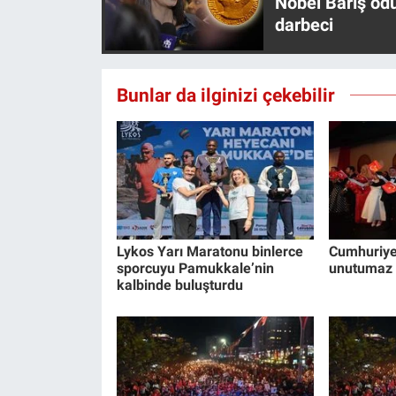
Nobel Barış öd
darbeci
Bunlar da ilginizi çekebilir
Lykos Yarı Maratonu binlerce
Cumhuriyet
sporcuyu Pamukkale’nin
unutumaz 
kalbinde buluşturdu