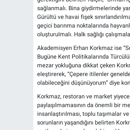
Yerel Yaşam
sağlanmalı. Bina giydirmelerinde ya
Gürültü ve havai fişek sınırlandırıl
Canlı Yayın
geçici barınma noktalarında hayvanlar
oluşturulmalı. Halk sağlığı çalışmala
Akademisyen Erhan Korkmaz ise “So
Bugüne Kent Politikalarında Türcülük
mezar yokluğuna dikkat çeken Korkma
eleştirerek, “Çepere itilenler genelde 
olabileceğini düşünüyorum” diye kon
Korkmaz, restoran ve market yiyecek
paylaşılmamasının da önemli bir mese
insanlaştırılması, toplu taşımalar ve
sorunların yaşandığını belirten Kork