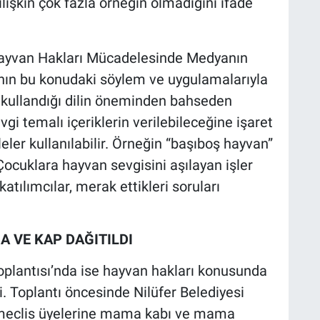
ilişkin çok fazla örneğin olmadığını ifade
"Hayvan Hakları Mücadelesinde Medyanın
nın bu konudaki söylem ve uygulamalarıyla
ın kullandığı dilin öneminden bahseden
vgi temalı içeriklerin verilebileceğine işaret
eler kullanılabilir. Örneğin “başıboş hayvan”
 Çocuklara hayvan sevgisini aşılayan işler
atılımcılar, merak ettikleri soruları
A VE KAP DAĞITILDI
Toplantısı’nda ise hayvan hakları konusunda
di. Toplantı öncesinde Nilüfer Belediyesi
, meclis üyelerine mama kabı ve mama