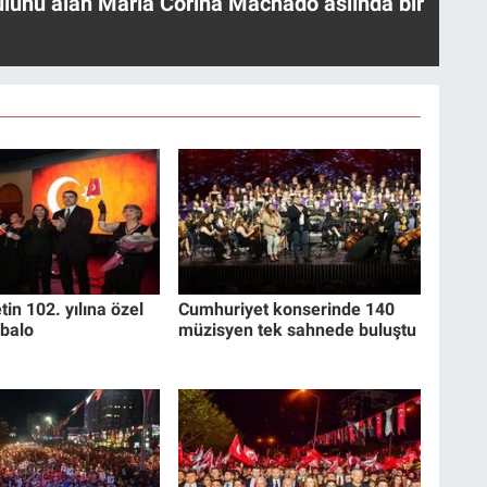
ülünü alan Maria Corina Machado aslında bir
in 102. yılına özel
Cumhuriyet konserinde 140
balo
müzisyen tek sahnede buluştu