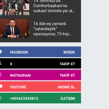
15 Temmuz'da
Cumhurbaşkanı'na
suikast timinde yer alan
firari FETÖ hükümlüsü
10 yıl sonra yakalandı
16 ilde eş zamanlı
“vatandaşlık”
operasyonu: 73 kişi
gözaltına alındı
FACEBOOK
BEĞEN
X
TAKIP ET
INSTAGRAM
TAKIP ET
YOUTUBE
ABONE OL
+905423395813
İLETIŞIM