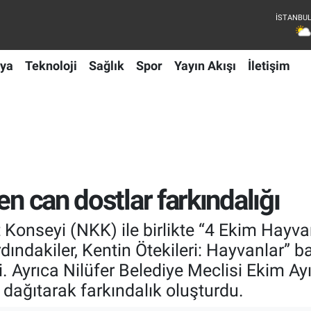
ya
Teknoloji
Sağlık
Spor
Yayın Akışı
İletişim
en can dostlar farkındalığı
nt Konseyi (NKK) ile birlikte “4 Ekim Hay
ndakiler, Kentin Ötekileri: Hayvanlar” baş
i. Ayrıca Nilüfer Belediye Meclisi Ekim Ay
dağıtarak farkındalık oluşturdu.