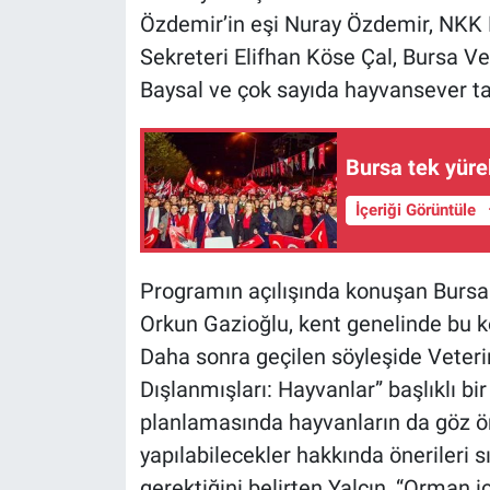
Nedir
Özdemir’in eşi Nuray Özdemir, NKK
Sekreteri Elifhan Köse Çal, Bursa V
Popüler
Baysal ve çok sayıda hayvansever tak
Programlar
Bursa tek yüre
Sağlık
İçeriği Görüntüle
Spor
Teknoloji
​Programın açılışında konuşan Bursa
Orkun Gazioğlu, kent genelinde bu k
Türkiye'nin Geleceği
Daha sonra geçilen söyleşide Veteri
Dışlanmışları: Hayvanlar” başlıklı bi
Türkiye'nin Gündemi
planlamasında hayvanların da göz ön
yapılabilecekler hakkında önerileri
Yerel Gündem
gerektiğini belirten Yalçın, “Orman 