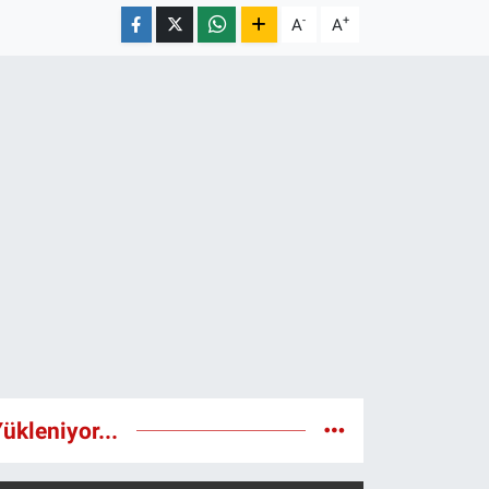
-
+
A
A
ükleniyor...