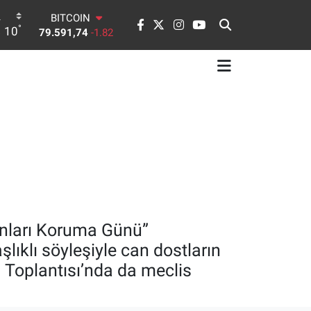
DOLAR
°
10
45,43620
0.02
EURO
53,38690
0.19
STERLİN
61,60380
0.18
G.ALTIN
6862,09000
0.19
BİST100
14.598,00
0
BITCOIN
79.591,74
-1.82
vanları Koruma Günü”
lıklı söyleşiyle can dostların
ı Toplantısı’nda da meclis