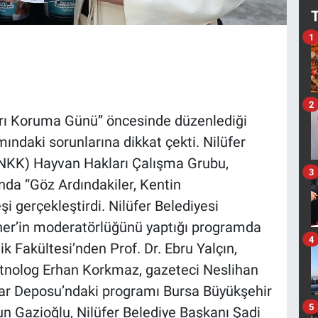
1
2
arı Koruma Günü” öncesinde düzenlediği
mındaki sorunlarına dikkat çekti. Nilüfer
 (NKK) Hayvan Hakları Çalışma Grubu,
3
a “Göz Ardındakiler, Kentin
eşi gerçekleştirdi. Nilüfer Belediyesi
ner’in moderatörlüğünü yaptığı programda
4
k Fakültesi’nden Prof. Dr. Ebru Yalçın,
Etnolog Erhan Korkmaz, gazeteci Neslihan
car Deposu’ndaki programı Bursa Büyükşehir
5
n Gazioğlu, Nilüfer Belediye Başkanı Şadi