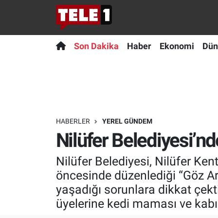
Anında Manşet
Son Dakika
Nöbetçi Eczaneler
Son Dakika
Haber
Ekonomi
Dün
Başka Sohbetler
Haber
Hava Durumu
Belgesel
Ekonomi
Namaz Vakitleri
Bilim turu
Dünya
Trafik Durumu
HABERLER
YEREL GÜNDEM
Nilüfer Belediyesi’nd
Bilim ve Teknoloji Evreni
Teknoloji
Süper Lig Puan Durumu ve Fikstür
Nilüfer Belediyesi, Nilüfer Ke
Doğa Konuşuyor
Sağlık
Tüm Manşetler
öncesinde düzenlediği “Göz Ardı
Dünya
Spor
Son Dakika Haberleri
yaşadığı sorunlara dikkat çekt
üyelerine kedi maması ve kabı 
Ege Saati
Yayın Akışı
Haber Arşivi