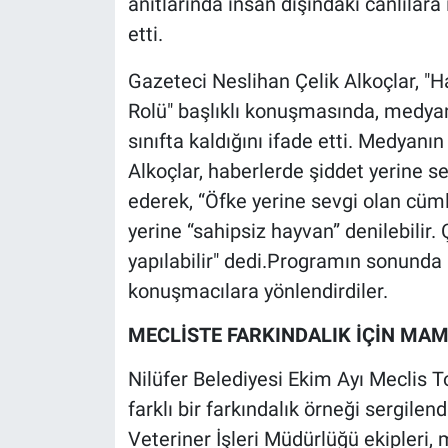
anıtlarında insan dışındaki canlılara 
etti.
Gazeteci Neslihan Çelik Alkoçlar, 
Rolü" başlıklı konuşmasında, medya
sınıfta kaldığını ifade etti. Medyan
Alkoçlar, haberlerde şiddet yerine se
ederek, “Öfke yerine sevgi olan cüml
yerine “sahipsiz hayvan” denilebilir.
yapılabilir" dedi.​Programın sonunda k
konuşmacılara yönlendirdiler.
​MECLİSTE FARKINDALIK İÇİN MAM
​Nilüfer Belediyesi Ekim Ayı Meclis 
farklı bir farkındalık örneği sergilen
Veteriner İşleri Müdürlüğü ekipleri