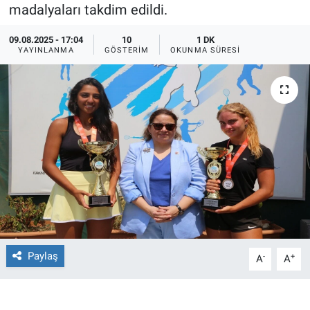
madalyaları takdim edildi.
Ege'den Esintiler
İletişim
09.08.2025 - 17:04
10
1 DK
YAYINLANMA
GÖSTERIM
OKUNMA SÜRESI
Eğitim
Eğlence
Ekonomi
Forum
Gerçeğin İzinde
Gün Başlıyor
Paylaş
-
+
A
A
Gün Bitiyor
Gün Ortası