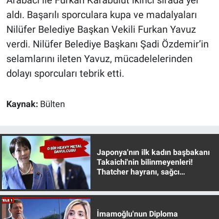
Arabacı ile Furkan Karabulut ikinci sırada yer
Yerel Yaşam
aldı. Başarılı sporculara kupa ve madalyaları
Nilüfer Belediye Başkan Vekili Furkan Yavuz
Canlı Yayın
verdi. Nilüfer Belediye Başkanı Şadi Özdemir’in
selamlarını ileten Yavuz, mücadelelerinden
dolayı sporcuları tebrik etti.
Kaynak:
Bülten
Japonya'nın ilk kadın başbakanı
Takaichi'nin bilinmeyenleri!
Thatcher hayranı, sağcı
muhafazakar
İmamoğlu'nun Diploma