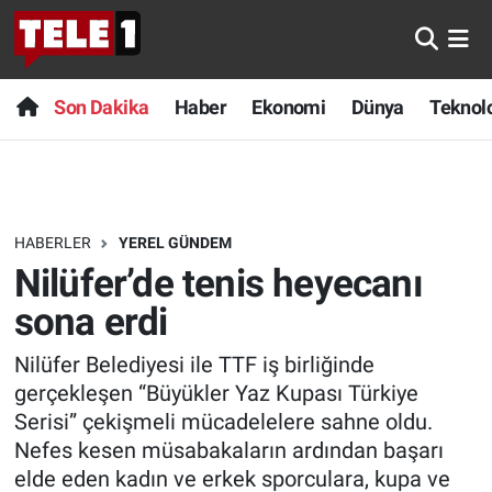
Anında Manşet
Son Dakika
Nöbetçi Eczaneler
Son Dakika
Haber
Ekonomi
Dünya
Teknolo
Başka Sohbetler
Haber
Hava Durumu
Belgesel
Ekonomi
Namaz Vakitleri
HABERLER
YEREL GÜNDEM
Bilim turu
Dünya
Trafik Durumu
Nilüfer’de tenis heyecanı
Bilim ve Teknoloji Evreni
Teknoloji
Süper Lig Puan Durumu ve Fikstür
sona erdi
Nilüfer Belediyesi ile TTF iş birliğinde
Doğa Konuşuyor
Sağlık
Tüm Manşetler
gerçekleşen “Büyükler Yaz Kupası Türkiye
Dünya
Spor
Son Dakika Haberleri
Serisi” çekişmeli mücadelelere sahne oldu.
Nefes kesen müsabakaların ardından başarı
Ege Saati
Yayın Akışı
Haber Arşivi
elde eden kadın ve erkek sporculara, kupa ve