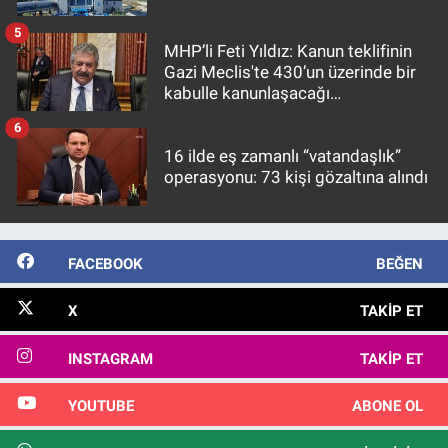
5
MHP’li Feti Yıldız: Kanun teklifinin
Gazi Meclis'te 430’un üzerinde bir
kabulle kanunlaşacağı
görülmektedir
6
16 ilde eş zamanlı “vatandaşlık”
operasyonu: 73 kişi gözaltına alındı
FACEBOOK
BEĞEN
X
TAKIP ET
INSTAGRAM
TAKIP ET
YOUTUBE
ABONE OL