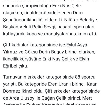
Nedir
sonunda şampiyonluğa Enki Nas Çelik
ulaşırken, finalde mücadele eden Duru
Popüler
Şengüngör ikinciliği elde etti. Nilüfer Belediye
Programlar
Başkan Vekili Pelin Sevgi, başarılı sporcuları
kutlayarak, kupa ve madalyalarını takdim etti.
Sağlık
Çift kadınlar kategorisinde ise Eylül Asya
Spor
Yılmaz ve Göksu Derin Bugay birinci olurken,
ikincilik kürsüsüne Enki Nas Çelik ve Elvin
Teknoloji
Eğribel çıktı.
Türkiye'nin Geleceği
Turnuvanın erkekler kategorisinde 88 sporcu
yarıştı. Bu kategoride Eren Uranlı birinci, Kaan
Türkiye'nin Gündemi
Dönmez ikinci oldu. Çift erkekler kategorisinde
Yerel Gündem
de Arda Ulusoy ile Çağan Çelik birinci, Mert