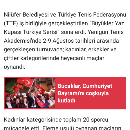
Gündem Özel
Nilüfer Belediyesi ve Türkiye Tenis Federasyonu
(TTF) iş birliğiyle gerçekleştirilen “Büyükler Yaz
Günün görüntüsü
Kupası Türkiye Serisi” sona erdi. Yenigün Tenis
Akademisi'nde 2-9 Ağustos tarihleri arasında
Haber
gerçekleşen turnuvada; kadınlar, erkekler ve
çiftler kategorilerinde heyecanlı maçlar
İlan
oynandı.
Kimdir
Bucalılar, Cumhuriyet
Koronavirüs
Bayramı'nı coşkuyla
kutladı
Kültür Sanat
Ne demişti
Kadınlar kategorisinde toplam 20 sporcu
mücadele etti. Eleme usulü oynanan maçların