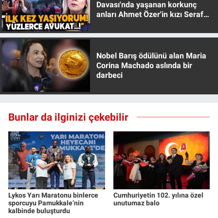
Davası'nda yaşanan korkunç
anları Ahmet Özer'in kızı Seraf
Özer anlattı!
Nobel Barış ödülünü alan Maria
Corina Machado aslında bir
darbeci
Bunlar da ilginizi çekebilir
Lykos Yarı Maratonu binlerce
Cumhuriyetin 102. yılına özel
sporcuyu Pamukkale’nin
unutumaz balo
kalbinde buluşturdu