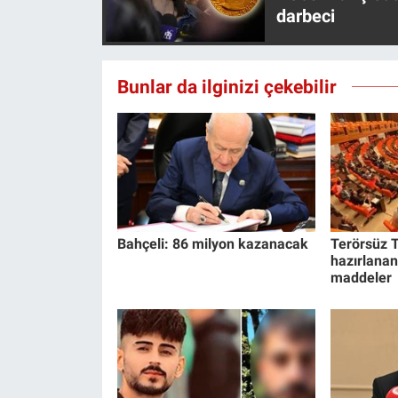
darbeci
Yerel Yaşam
Canlı Yayın
Bunlar da ilginizi çekebilir
Bahçeli: 86 milyon kazanacak
Terörsüz T
hazırlanan
maddeler