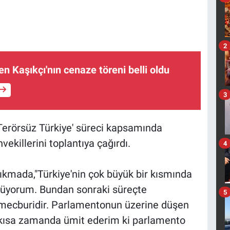
2
n Kaşıkçı'nın cenaze töreni belli oldu
3
rörsüz Türkiye' süreci kapsamında
ekillerini toplantıya çağırdı.
4
ıkmada,"Türkiye'nin çok büyük bir kısmında
rüyorum. Bundan sonraki süreçte
5
mecburidir. Parlamentonun üzerine düşen
n kısa zamanda ümit ederim ki parlamento