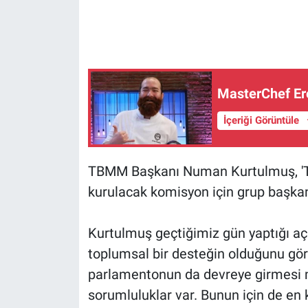
Gündem Özel
Günün görüntüsü
MasterChef Ere
Haber
İçeriği Görüntüle
İlan
TBMM Başkanı Numan Kurtulmuş, 'Te
Kimdir
kurulacak komisyon için grup başkanv
Koronavirüs
Kurtulmuş geçtiğimiz gün yaptığı aç
Kültür Sanat
toplumsal bir desteğin olduğunu gö
parlamentonun da devreye girmesi 
Ne demişti
sorumluluklar var. Bunun için de e