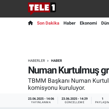
Anında Manşet
Son Dakika
Nöbetçi Eczaneler
Son Dakika
Haber
Ekonomi
Dün
Başka Sohbetler
Haber
Hava Durumu
Belgesel
Ekonomi
Namaz Vakitleri
Bilim turu
Dünya
Trafik Durumu
HABERLER
HABER
Numan Kurtulmuş grup
Bilim ve Teknoloji Evreni
Teknoloji
Süper Lig Puan Durumu ve Fikstür
TBMM Başkanı Numan Kurtulmuş
Doğa Konuşuyor
Sağlık
Tüm Manşetler
komisyonu kuruluyor.
Dünya
Spor
Son Dakika Haberleri
23.06.2025 - 14:06
23.06.2025 - 14:29
1
YAYINLANMA
GÜNCELLEME
PAYLAŞI
Ege Saati
Yayın Akışı
Haber Arşivi