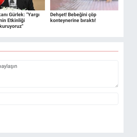
anı Gürlek: "Yargı
Dehşet! Bebeğini çöp
in Etkinliği
konteynerine bıraktı!
 kuruyoruz"