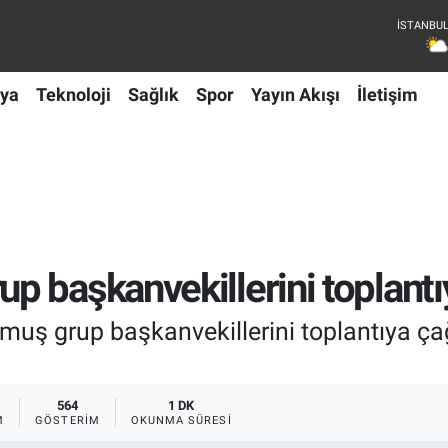
ya
Teknoloji
Sağlık
Spor
Yayın Akışı
İletişim
 başkanvekillerini toplantı
 grup başkanvekillerini toplantıya çağı
564
1 DK
M
GÖSTERIM
OKUNMA SÜRESI