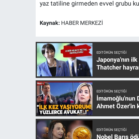
Nedir
yaz tatiline girmeden evvel grubu ku
Popüler
Kaynak:
HABER MERKEZİ
Programlar
Sağlık
EDITÖRÜN SEÇTIĞI
Japonya'nın ilk
Spor
Thatcher hayra
Teknoloji
EDITÖRÜN SEÇTIĞI
Türkiye'nin Geleceği
İmamoğlu'nun D
Ahmet Özer'in k
Türkiye'nin Gündemi
Yerel Gündem
EDITÖRÜN SEÇTIĞI
Nobel Barış öd