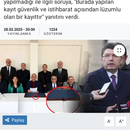
yapılmadığı ile ilgili soruya, "Burada yapılan
kayıt güvenlik ve istihbarat açısından lüzumlu
Ege'den Esintiler
İletişim
olan bir kayıttır" yanıtını verdi.
Eğitim
28.02.2025 - 20:00
1224
YAYINLANMA
GÖSTERIM
Eğlence
Ekonomi
Forum
Gerçeğin İzinde
Gün Başlıyor
Gün Bitiyor
Paylaş
-
+
A
A
Gün Ortası