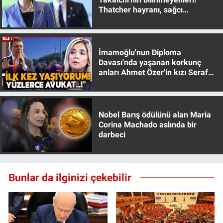
Thatcher hayranı, sağcı
muhafazakar
İmamoğlu'nun Diploma
Davası'nda yaşanan korkunç
anları Ahmet Özer'in kızı Seraf
Özer anlattı!
Nobel Barış ödülünü alan Maria
Corina Machado aslında bir
darbeci
Bunlar da ilginizi çekebilir