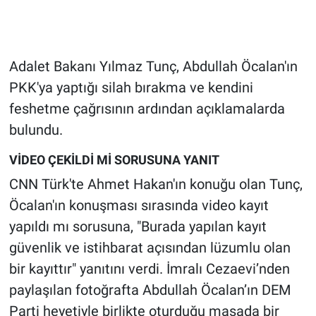
Gündem Özel
Adalet Bakanı Yılmaz Tunç, Abdullah Öcalan'ın
Günün görüntüsü
PKK'ya yaptığı silah bırakma ve kendini
Haber
feshetme çağrısının ardından açıklamalarda
bulundu.
İlan
VİDEO ÇEKİLDİ Mİ SORUSUNA YANIT
Kimdir
CNN Türk'te Ahmet Hakan'ın konuğu olan Tunç,
Öcalan'ın konuşması sırasında video kayıt
Koronavirüs
yapıldı mı sorusuna, "Burada yapılan kayıt
güvenlik ve istihbarat açısından lüzumlu olan
Kültür Sanat
bir kayıttır" yanıtını verdi. İmralı Cezaevi’nden
Ne demişti
paylaşılan fotoğrafta Abdullah Öcalan’ın DEM
Parti heyetiyle birlikte oturduğu masada bir