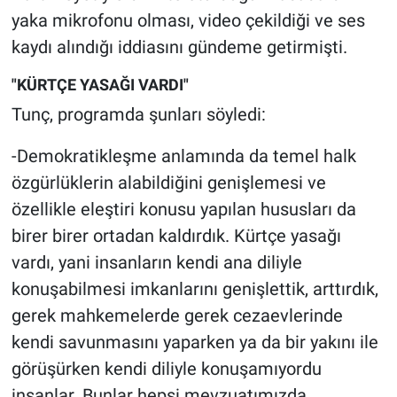
Nedir
yaka mikrofonu olması, video çekildiği ve ses
kaydı alındığı iddiasını gündeme getirmişti.
Popüler
"KÜRTÇE YASAĞI VARDI"
Programlar
Tunç, programda şunları söyledi:
Sağlık
-Demokratikleşme anlamında da temel halk
özgürlüklerin alabildiğini genişlemesi ve
Spor
özellikle eleştiri konusu yapılan hususları da
Teknoloji
birer birer ortadan kaldırdık. Kürtçe yasağı
vardı, yani insanların kendi ana diliyle
Türkiye'nin Geleceği
konuşabilmesi imkanlarını genişlettik, arttırdık,
gerek mahkemelerde gerek cezaevlerinde
Türkiye'nin Gündemi
kendi savunmasını yaparken ya da bir yakını ile
görüşürken kendi diliyle konuşamıyordu
Yerel Gündem
insanlar. Bunlar hepsi mevzuatımızda