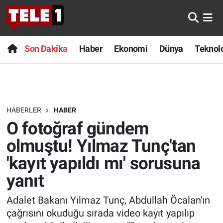
Anında Manşet
Son Dakika
Nöbetçi Eczaneler
Son Dakika
Haber
Ekonomi
Dünya
Teknolo
Başka Sohbetler
Haber
Hava Durumu
Belgesel
Ekonomi
Namaz Vakitleri
HABERLER
HABER
Bilim turu
Dünya
Trafik Durumu
O fotoğraf gündem
Bilim ve Teknoloji Evreni
Teknoloji
Süper Lig Puan Durumu ve Fikstür
olmuştu! Yılmaz Tunç'tan
'kayıt yapıldı mı' sorusuna
Doğa Konuşuyor
Sağlık
Tüm Manşetler
yanıt
Dünya
Spor
Son Dakika Haberleri
Adalet Bakanı Yılmaz Tunç, Abdullah Öcalan'ın
çağrısını okuduğu sırada video kayıt yapılıp
Ege Saati
Yayın Akışı
Haber Arşivi