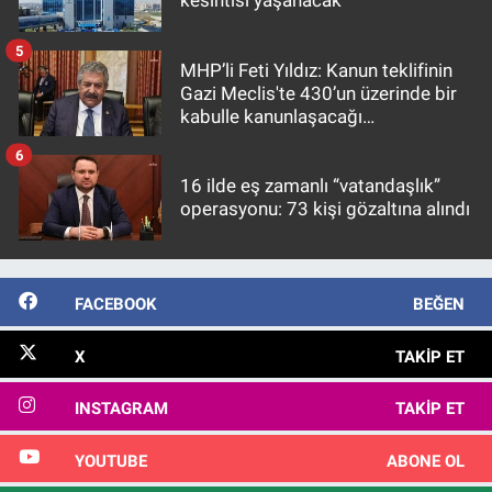
kesintisi yaşanacak
5
MHP’li Feti Yıldız: Kanun teklifinin
Gazi Meclis'te 430’un üzerinde bir
kabulle kanunlaşacağı
görülmektedir
6
16 ilde eş zamanlı “vatandaşlık”
operasyonu: 73 kişi gözaltına alındı
FACEBOOK
BEĞEN
X
TAKIP ET
INSTAGRAM
TAKIP ET
YOUTUBE
ABONE OL