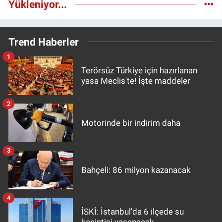
Yükleniyor...
Trend Haberler
1
Terörsüz Türkiye için hazırlanan
yasa Meclis'te! İşte maddeler
2
Motorinde bir indirim daha
3
Bahçeli: 86 milyon kazanacak
4
İSKİ: İstanbul'da 6 ilçede su