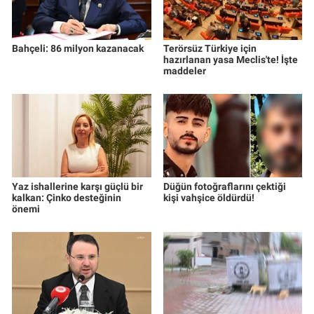
Bahçeli: 86 milyon kazanacak
Terörsüz Türkiye için
hazırlanan yasa Meclis'te! İşte
maddeler
Yaz ishallerine karşı güçlü bir
Düğün fotoğraflarını çektiği
kalkan: Çinko desteğinin
kişi vahşice öldürdü!
önemi