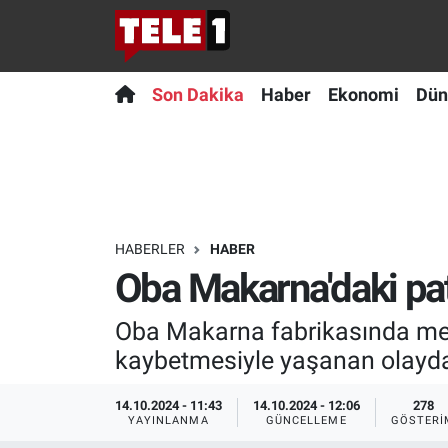
Anında Manşet
Son Dakika
Nöbetçi Eczaneler
Son Dakika
Haber
Ekonomi
Dün
Başka Sohbetler
Haber
Hava Durumu
Belgesel
Ekonomi
Namaz Vakitleri
Bilim turu
Dünya
Trafik Durumu
HABERLER
HABER
Oba Makarna'daki pat
Bilim ve Teknoloji Evreni
Teknoloji
Süper Lig Puan Durumu ve Fikstür
Oba Makarna fabrikasında mey
Doğa Konuşuyor
Sağlık
Tüm Manşetler
kaybetmesiyle yaşanan olayda ö
Dünya
Spor
Son Dakika Haberleri
14.10.2024 - 11:43
14.10.2024 - 12:06
278
YAYINLANMA
GÜNCELLEME
GÖSTERI
Ege Saati
Yayın Akışı
Haber Arşivi