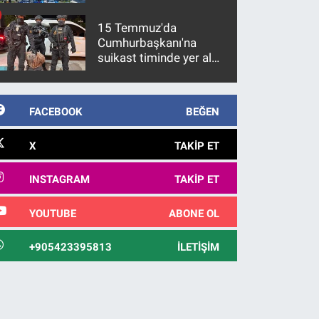
15 Temmuz'da
Cumhurbaşkanı'na
suikast timinde yer alan
firari FETÖ hükümlüsü
10 yıl sonra yakalandı
FACEBOOK
BEĞEN
X
TAKIP ET
INSTAGRAM
TAKIP ET
YOUTUBE
ABONE OL
+905423395813
İLETIŞIM