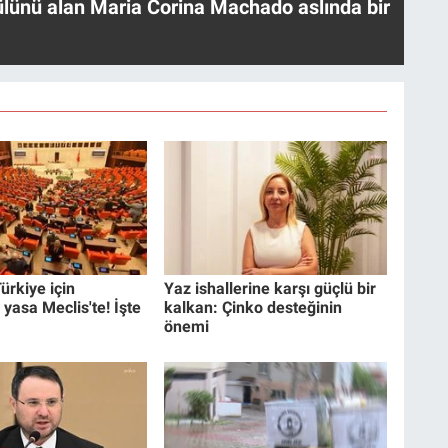
ülünü alan Maria Corina Machado aslında bir
ürkiye için
Yaz ishallerine karşı güçlü bir
 yasa Meclis'te! İşte
kalkan: Çinko desteğinin
önemi