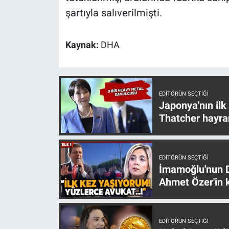
Yerel Yaşam
şartıyla salıverilmişti.
Canlı Yayın
Kaynak:
DHA
EDITÖRÜN SEÇTIĞI
Japonya'nın ilk
Thatcher hayra
EDITÖRÜN SEÇTIĞI
İmamoğlu'nun D
Ahmet Özer'in k
EDITÖRÜN SEÇTIĞI