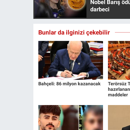
Nobel Barış öd
darbeci
Bunlar da ilginizi çekebilir
Bahçeli: 86 milyon kazanacak
Terörsüz T
hazırlanan
maddeler