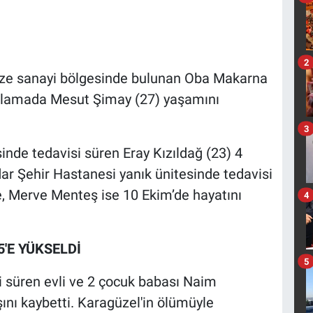
2
ize sanayi bölgesinde bulunan Oba Makarna
atlamada Mesut Şimay (27) yaşamını
3
inde tedavisi süren Eray Kızıldağ (23) 4
rdar Şehir Hastanesi yanık ünitesinde tedavisi
, Merve Menteş ise 10 Ekim’de hayatını
4
5'E YÜKSELDİ
5
i süren evli ve 2 çocuk babası Naim
nı kaybetti. Karagüzel'in ölümüyle