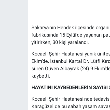
Gündem Özel
Günün görüntüsü
Sakarya'nın Hendek ilçesinde organ
fabrikasında 15 Eylül'de yaşanan p
Haber
yitirirken, 30 kişi yaralandı.
İlan
Kocaeli Şehir Hastanesi yanık ünites
Ekim'de, İstanbul Kartal Dr. Lütfi Kı
Kimdir
süren Güven Albayrak (24) 9 Ekim'de
Koronavirüs
kaybetti.
Kültür Sanat
HAYATINI KAYBEDENLERİN SAYISI 
Kocaeli Şehir Hastanesi'nde tedavis
Ne demişti
Karagüzel de bu sabah yaşam savaşı