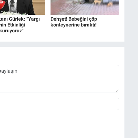
anı Gürlek: "Yargı
Dehşet! Bebeğini çöp
in Etkinliği
konteynerine bıraktı!
 kuruyoruz"