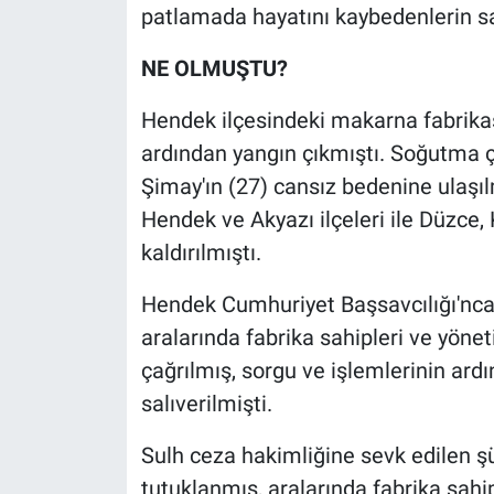
Nedir
patlamada hayatını kaybedenlerin say
Popüler
NE OLMUŞTU?
Hendek ilçesindeki makarna fabrika
Programlar
ardından yangın çıkmıştı. Soğutma ç
Sağlık
Şimay'ın (27) cansız bedenine ulaşılm
Hendek ve Akyazı ilçeleri ile Düzce,
Spor
kaldırılmıştı.
Teknoloji
Hendek Cumhuriyet Başsavcılığı'nc
aralarında fabrika sahipleri ve yönet
Türkiye'nin Geleceği
çağrılmış, sorgu ve işlemlerinin ardı
salıverilmişti.
Türkiye'nin Gündemi
Sulh ceza hakimliğine sevk edilen ş
Yerel Gündem
tutuklanmış, aralarında fabrika sahi