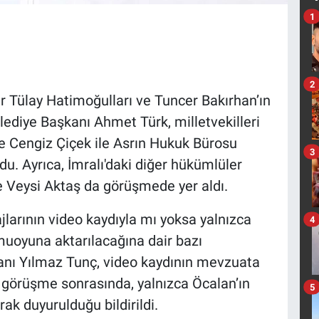
1
2
r Tülay Hatimoğulları ve Tuncer Bakırhan’ın
lediye Başkanı Ahmet Türk, milletvekilleri
ve Cengiz Çiçek ile Asrın Hukuk Bürosu
3
du. Ayrıca, İmralı'daki diğer hükümlüler
e Veysi Aktaş da görüşmede yer aldı.
arının video kaydıyla mı yoksa yalnızca
4
muoyuna aktarılacağına dair bazı
kanı Yılmaz Tunç, video kaydının mevzuata
k görüşme sonrasında, yalnızca Öcalan’ın
5
ak duyurulduğu bildirildi.