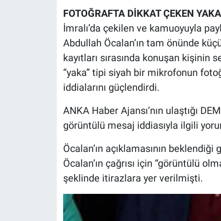
Nedir
FOTOĞRAFTA DİKKAT ÇEKEN YAK
İmralı’da çekilen ve kamuoyuyla pay
Popüler
Abdullah Öcalan’ın tam önünde küçü
Programlar
kayıtları sırasında konuşan kişinin s
“yaka” tipi siyah bir mikrofonun foto
Sağlık
iddialarını güçlendirdi.
Spor
ANKA Haber Ajansı’nın ulaştığı DEM P
görüntülü mesaj iddiasıyla ilgili yor
Teknoloji
Öcalan’ın açıklamasının beklendiği 
Türkiye'nin Geleceği
Öcalan’ın çağrısı için “görüntülü olm
şeklinde itirazlara yer verilmişti.
Türkiye'nin Gündemi
Yerel Gündem