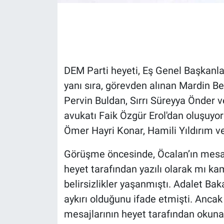
Gündem Özel
Günün görüntüsü
DEM Parti heyeti, Eş Genel Başkanla
Haber
yanı sıra, görevden alınan Mardin Be
Pervin Buldan, Sırrı Süreyya Önder 
İlan
avukatı Faik Özgür Erol'dan oluşuyor
Kimdir
Ömer Hayri Konar, Hamili Yıldırım v
Koronavirüs
Görüşme öncesinde, Öcalan’ın mesajl
heyet tarafından yazılı olarak mı ka
Kültür Sanat
belirsizlikler yaşanmıştı. Adalet Ba
aykırı olduğunu ifade etmişti. Anca
Ne demişti
mesajlarının heyet tarafından okunar