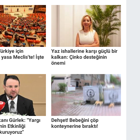
ürkiye için
Yaz ishallerine karşı güçlü bir
 yasa Meclis'te! İşte
kalkan: Çinko desteğinin
önemi
anı Gürlek: "Yargı
Dehşet! Bebeğini çöp
in Etkinliği
konteynerine bıraktı!
 kuruyoruz"