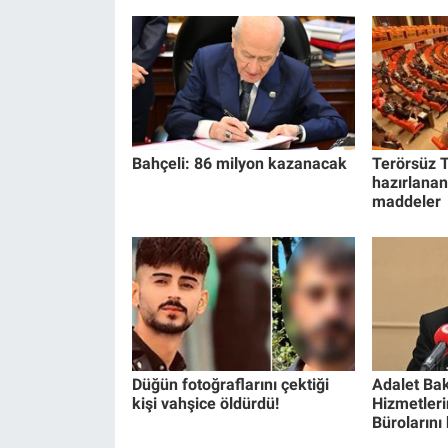
Bahçeli: 86 milyon kazanacak
Terörsüz T
hazırlanan
maddeler
Düğün fotoğraflarını çektiği
Adalet Bak
kişi vahşice öldürdü!
Hizmetlerin
Bürolarını