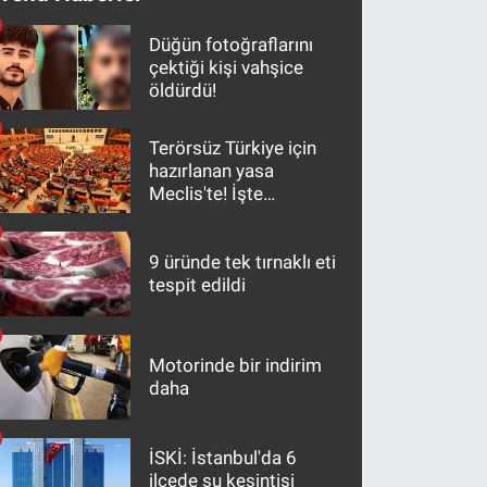
Düğün fotoğraflarını
çektiği kişi vahşice
öldürdü!
Terörsüz Türkiye için
hazırlanan yasa
Meclis'te! İşte
maddeler
9 üründe tek tırnaklı eti
tespit edildi
Motorinde bir indirim
daha
İSKİ: İstanbul'da 6
ilçede su kesintisi