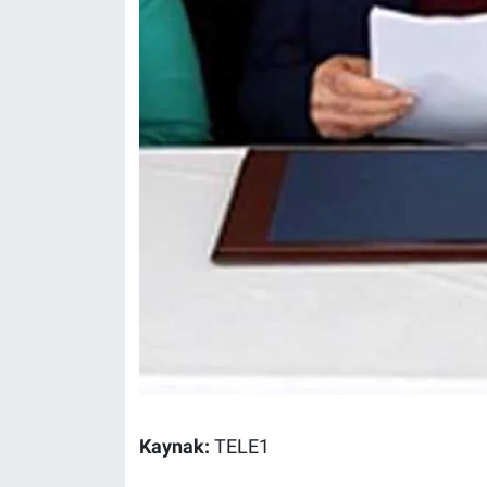
Yerel Yaşam
Canlı Yayın
Kaynak:
TELE1