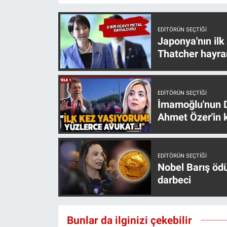
EDITÖRÜN SEÇTIĞI
Japonya'nın ilk
Thatcher hayra
EDITÖRÜN SEÇTIĞI
İmamoğlu'nun D
Ahmet Özer'in k
EDITÖRÜN SEÇTIĞI
Nobel Barış öd
darbeci
Bunlar da ilginizi çekebilir