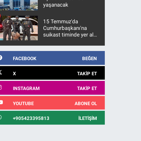
yaşanacak
15 Temmuz'da
Cumhurbaşkanı'na
suikast timinde yer alan
firari FETÖ hükümlüsü
10 yıl sonra yakalandı
FACEBOOK
BEĞEN
X
TAKIP ET
INSTAGRAM
TAKIP ET
YOUTUBE
ABONE OL
+905423395813
İLETIŞIM