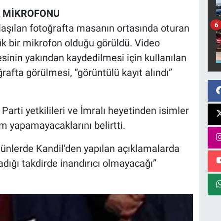
A MİKROFONU
6
laşılan fotoğrafta masanın ortasında oturan
k bir mikrofon olduğu görüldü. Video
esinin yakından kaydedilmesi için kullanılan
ğrafta görülmesi, “görüntülü kayıt alındı”
arti yetkilileri ve İmralı heyetinden isimler
um yapamayacaklarını belirtti.
günlerde Kandil’den yapılan açıklamalarda
adığı takdirde inandırıcı olmayacağı”