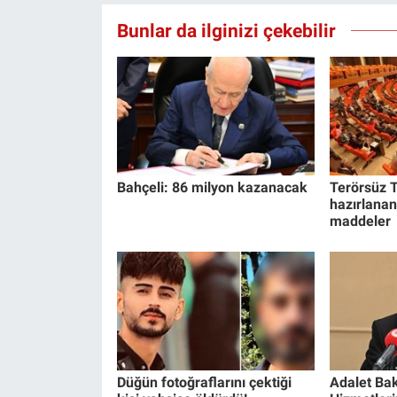
Yerel Yaşam
Bunlar da ilginizi çekebilir
Canlı Yayın
Bahçeli: 86 milyon kazanacak
Terörsüz T
hazırlanan
maddeler
Düğün fotoğraflarını çektiği
Adalet Bak