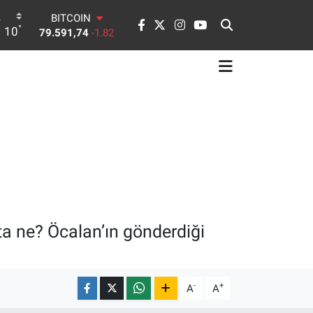
BITCOIN
°
79.591,74
-1.82
10
DOLAR
45,43620
0.02
EURO
53,38690
0.19
STERLİN
61,60380
0.18
G.ALTIN
6862,09000
0.19
BİST100
14.598,00
0
ta ne? Öcalan’ın gönderdiği
-
+
A
A