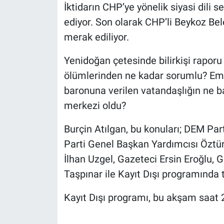
İktidarın CHP’ye yönelik siyasi dili
ediyor. Son olarak CHP’li Beykoz Bel
Gündem Özel
merak ediliyor.
Günün görüntüsü
Yenidoğan çetesinde bilirkişi raporu k
Haber
ölümlerinden ne kadar sorumlu? Emn
baronuna verilen vatandaşlığın ne ba
İlan
merkezi oldu?
Kimdir
Burçin Atılgan, bu konuları; DEM Par
Parti Genel Başkan Yardımcısı Öztü
Koronavirüs
İlhan Uzgel, Gazeteci Ersin Eroğlu
Taşpınar ile Kayıt Dışı programında 
Kültür Sanat
Kayıt Dışı programı, bu akşam saat 2
Ne demişti