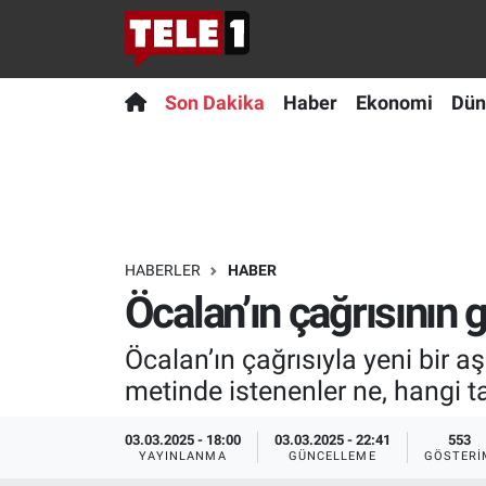
Anında Manşet
Son Dakika
Nöbetçi Eczaneler
Son Dakika
Haber
Ekonomi
Dün
Başka Sohbetler
Haber
Hava Durumu
Belgesel
Ekonomi
Namaz Vakitleri
Bilim turu
Dünya
Trafik Durumu
HABERLER
HABER
Öcalan’ın çağrısının g
Bilim ve Teknoloji Evreni
Teknoloji
Süper Lig Puan Durumu ve Fikstür
Öcalan’ın çağrısıyla yeni bir 
Doğa Konuşuyor
Sağlık
Tüm Manşetler
metinde istenenler ne, hangi tal
Dünya
Spor
Son Dakika Haberleri
03.03.2025 - 18:00
03.03.2025 - 22:41
553
YAYINLANMA
GÜNCELLEME
GÖSTERI
Ege Saati
Yayın Akışı
Haber Arşivi