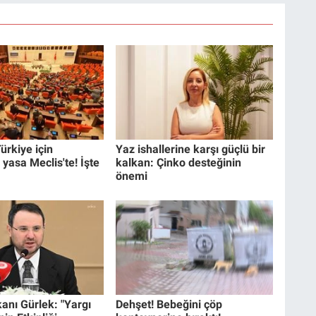
ürkiye için
Yaz ishallerine karşı güçlü bir
 yasa Meclis'te! İşte
kalkan: Çinko desteğinin
önemi
anı Gürlek: "Yargı
Dehşet! Bebeğini çöp