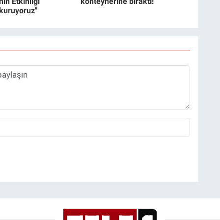
in Etkinliği
konteynerine bıraktı!
 kuruyoruz"