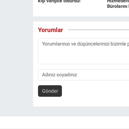
kişi vahşice öldürdü!
Hizmetlerin
Bürolarını
Yorumlar
Gönder