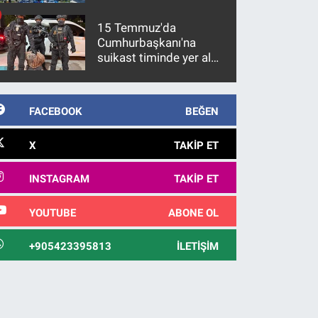
15 Temmuz'da
Cumhurbaşkanı'na
suikast timinde yer alan
firari FETÖ hükümlüsü
10 yıl sonra yakalandı
FACEBOOK
BEĞEN
X
TAKIP ET
INSTAGRAM
TAKIP ET
YOUTUBE
ABONE OL
+905423395813
İLETIŞIM