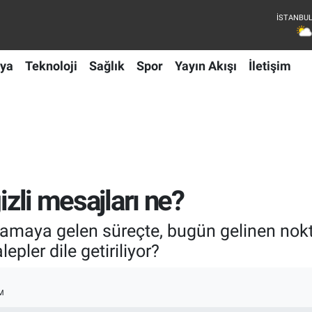
ya
Teknoloji
Sağlık
Spor
Yayın Akışı
İletişim
izli mesajları ne?
aşamaya gelen süreçte, bugün gelinen nok
epler dile getiriliyor?
M