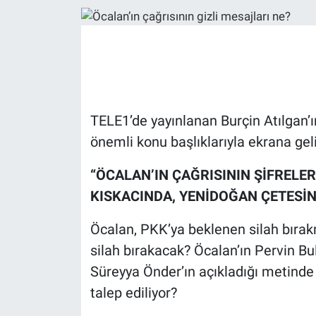
Ege'den Esintiler
İletişim
Eğitim
Eğlence
TELE1’de yayınlanan Burçin Atılgan’ı
Ekonomi
önemli konu başlıklarıyla ekrana geli
Forum
“ÖCALAN’IN ÇAĞRISININ ŞİFRELERİ
KISKACINDA, YENİDOĞAN ÇETESİN
Gerçeğin İzinde
Öcalan, PKK’ya beklenen silah bırakm
Gün Başlıyor
silah bırakacak? Öcalan’ın Pervin Bu
Süreyya Önder’ın açıkladığı metinde
Gün Bitiyor
talep ediliyor?
Gün Ortası