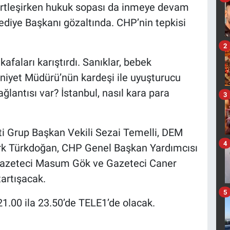
 sertleşirken hukuk sopası da inmeye devam
ediye Başkanı gözaltında. CHP’nin tepkisi
2
afaları karıştırdı. Sanıklar, bebek
iyet Müdürü’nün kardeşi ile uyuşturucu
ğlantısı var? İstanbul, nasıl kara para
3
ti Grup Başkan Vekili Sezai Temelli, DEM
4
rk Türkdoğan, CHP Genel Başkan Yardımcısı
, Gazeteci Masum Gök ve Gazeteci Caner
tartışacak.
5
1.00 ila 23.50’de TELE1’de olacak.