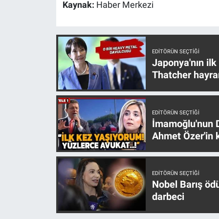
Nedir
Kaynak:
Haber Merkezi
Popüler
Programlar
EDITÖRÜN SEÇTIĞI
Japonya'nın ilk
Thatcher hayra
Sağlık
Spor
EDITÖRÜN SEÇTIĞI
İmamoğlu'nun D
Teknoloji
Ahmet Özer'in k
Türkiye'nin Geleceği
EDITÖRÜN SEÇTIĞI
Türkiye'nin Gündemi
Nobel Barış öd
darbeci
Yerel Gündem