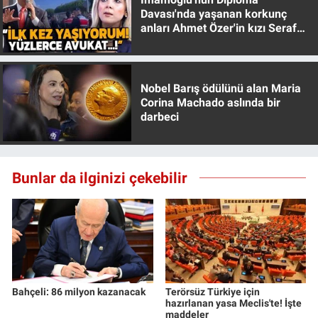
Yerel Yaşam
Davası'nda yaşanan korkunç
anları Ahmet Özer'in kızı Seraf
Özer anlattı!
Canlı Yayın
Nobel Barış ödülünü alan Maria
Corina Machado aslında bir
darbeci
Bunlar da ilginizi çekebilir
Bahçeli: 86 milyon kazanacak
Terörsüz Türkiye için
hazırlanan yasa Meclis'te! İşte
maddeler