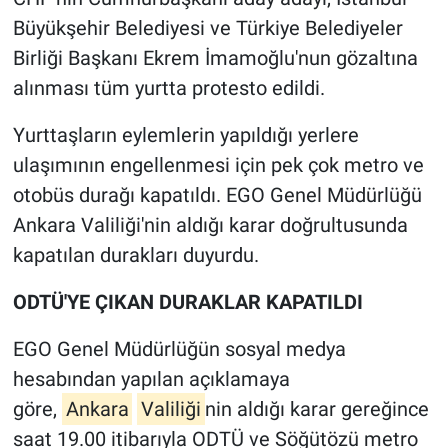
Büyükşehir Belediyesi ve Türkiye Belediyeler
Gündem Özel
Birliği Başkanı Ekrem İmamoğlu'nun gözaltına
alınması tüm yurtta protesto edildi.
Günün görüntüsü
Yurttaşların eylemlerin yapıldığı yerlere
Haber
ulaşımının engellenmesi için pek çok metro ve
otobüs durağı kapatıldı. EGO Genel Müdürlüğü
İlan
Ankara Valiliği'nin aldığı karar doğrultusunda
Kimdir
kapatılan durakları duyurdu.
ODTÜ'YE ÇIKAN DURAKLAR KAPATILDI
Koronavirüs
EGO Genel Müdürlüğün sosyal medya
Kültür Sanat
hesabından yapılan açıklamaya
Ne demişti
göre,
Ankara
Valiliği
nin aldığı karar gereğince
saat 19.00 itibarıyla ODTÜ ve Söğütözü metro