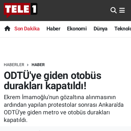
Anında Manşet
Son Dakika
Nöbetçi Eczaneler
Son Dakika
Haber
Ekonomi
Dünya
Teknolo
Başka Sohbetler
Haber
Hava Durumu
Belgesel
Ekonomi
Namaz Vakitleri
HABERLER
HABER
Bilim turu
Dünya
Trafik Durumu
ODTÜ'ye giden otobüs
Bilim ve Teknoloji Evreni
Teknoloji
Süper Lig Puan Durumu ve Fikstür
durakları kapatıldı!
Ekrem İmamoğlu'nun gözaltına alınmasının
Doğa Konuşuyor
Sağlık
Tüm Manşetler
ardından yapılan protestolar sonrası Ankara'da
Dünya
Spor
Son Dakika Haberleri
ODTÜ'ye giden metro ve otobüs durakları
kapatıldı.
Ege Saati
Yayın Akışı
Haber Arşivi