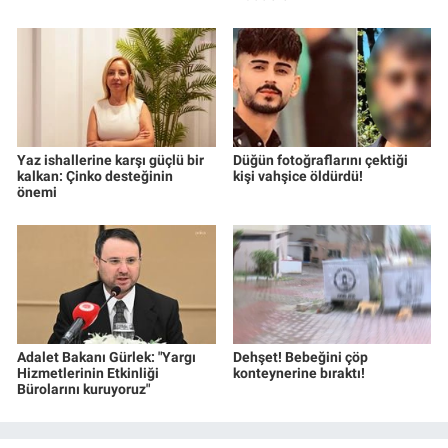
Yaz ishallerine karşı güçlü bir
Düğün fotoğraflarını çektiği
kalkan: Çinko desteğinin
kişi vahşice öldürdü!
önemi
Adalet Bakanı Gürlek: "Yargı
Dehşet! Bebeğini çöp
Hizmetlerinin Etkinliği
konteynerine bıraktı!
Bürolarını kuruyoruz"