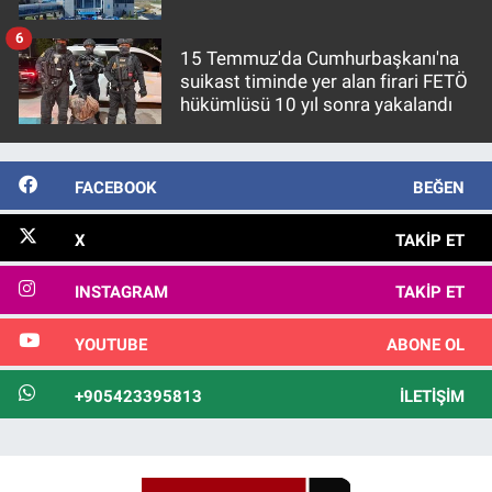
6
15 Temmuz'da Cumhurbaşkanı'na
suikast timinde yer alan firari FETÖ
hükümlüsü 10 yıl sonra yakalandı
FACEBOOK
BEĞEN
X
TAKIP ET
INSTAGRAM
TAKIP ET
YOUTUBE
ABONE OL
+905423395813
İLETIŞIM