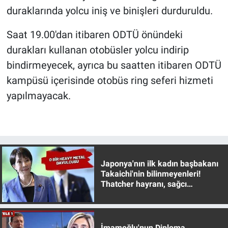
Nedir
duraklarında yolcu iniş ve binişleri durduruldu.
Popüler
Saat 19.00'dan itibaren ODTÜ önündeki
durakları kullanan otobüsler yolcu indirip
Programlar
bindirmeyecek, ayrıca bu saatten itibaren ODTÜ
kampüsü içerisinde otobüs ring seferi hizmeti
Sağlık
yapılmayacak.
Spor
Teknoloji
Türkiye'nin Geleceği
Japonya'nın ilk kadın başbakanı
Takaichi'nin bilinmeyenleri!
Thatcher hayranı, sağcı
Türkiye'nin Gündemi
muhafazakar
Yerel Gündem
İmamoğlu'nun Diploma