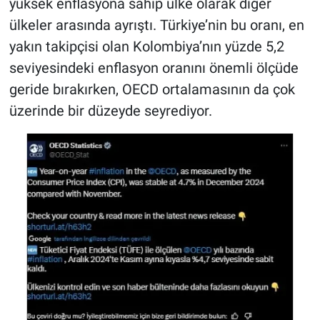
yüksek enflasyona sahip ülke olarak diğer
Nedir
ülkeler arasında ayrıştı. Türkiye’nin bu oranı, en
Popüler
yakın takipçisi olan Kolombiya’nın yüzde 5,2
seviyesindeki enflasyon oranını önemli ölçüde
Programlar
geride bırakırken, OECD ortalamasının da çok
üzerinde bir düzeyde seyrediyor.
Sağlık
Spor
Teknoloji
Türkiye'nin Geleceği
Türkiye'nin Gündemi
Yerel Gündem