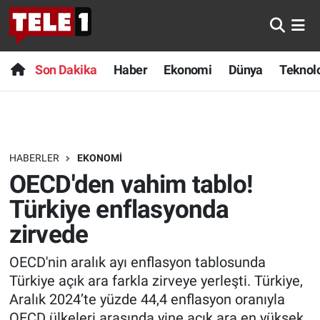
Anında Manşet
Son Dakika
Nöbetçi Eczaneler
Son Dakika
Haber
Ekonomi
Dünya
Teknolo
Başka Sohbetler
Haber
Hava Durumu
Belgesel
Ekonomi
Namaz Vakitleri
HABERLER
EKONOMI
Bilim turu
Dünya
Trafik Durumu
OECD'den vahim tablo!
Bilim ve Teknoloji Evreni
Teknoloji
Süper Lig Puan Durumu ve Fikstür
Türkiye enflasyonda
zirvede
Doğa Konuşuyor
Sağlık
Tüm Manşetler
OECD'nin aralık ayı enflasyon tablosunda
Dünya
Spor
Son Dakika Haberleri
Türkiye açık ara farkla zirveye yerleşti. Türkiye,
Aralık 2024’te yüzde 44,4 enflasyon oranıyla
Ege Saati
Yayın Akışı
Haber Arşivi
OECD ülkeleri arasında yine açık ara en yüksek