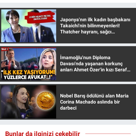
Japonya'nın ilk kadın başbakanı
Takaichi'nin bilinmeyenleri!
Thatcher hayranı, sağcı
muhafazakar
İmamoğlu'nun Diploma
Davası'nda yaşanan korkunç
anları Ahmet Özer'in kızı Seraf
Özer anlattı!
Nobel Barış ödülünü alan Maria
Corina Machado aslında bir
darbeci
Bunlar da ilginizi çekebilir