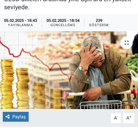
seviyede.
Ege'den Esintiler
İletişim
05.02.2025 - 18:43
05.02.2025 - 18:54
239
YAYINLANMA
GÜNCELLEME
GÖSTERIM
Eğitim
Eğlence
Ekonomi
Forum
Gerçeğin İzinde
Gün Başlıyor
Paylaş
-
+
A
A
Gün Bitiyor
Gün Ortası