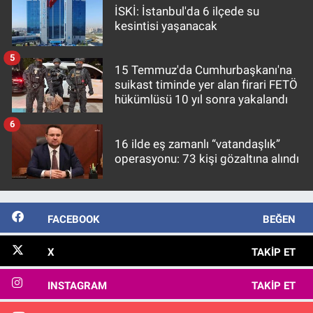
İSKİ: İstanbul'da 6 ilçede su
kesintisi yaşanacak
5
15 Temmuz'da Cumhurbaşkanı'na
suikast timinde yer alan firari FETÖ
hükümlüsü 10 yıl sonra yakalandı
6
16 ilde eş zamanlı “vatandaşlık”
operasyonu: 73 kişi gözaltına alındı
FACEBOOK
BEĞEN
X
TAKIP ET
INSTAGRAM
TAKIP ET