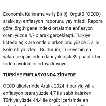
Gündem Özel
Ekonomik Kalkınma ve İş Birliği Örgütü (OECD)
aralık ayı enflasyon raporunu yayımladı. Rapora
Günün görüntüsü
göre, örgüt genelindeki ortalama enflasyon
oranı yüzde 4,7 olarak gerçekleşti. Türkiye
Haber
listede açık ara önde olurken onu yüzde 5,2 ile
İlan
Kolombiya izledi. Bu durum, Türkiye’nin en
yakın takipçisinden dahi yaklaşık 39 puanlık bir
Kimdir
farkla ayrıldığını ortaya koyuyor.
Koronavirüs
TÜRKİYE ENFLASYONDA ZİRVEDE
Kültür Sanat
OECD ülkelerinde Aralık 2024 itibarıyla yıllık
enflasyon oranı yüzde 4,7 ile sabit kalırken,
Ne demişti
Türkiye yüzde 44,4 ile örgüt içerisinde en