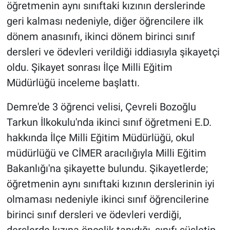
öğretmenin aynı sınıftaki kızının derslerinde
geri kalması nedeniyle, diğer öğrencilere ilk
Gündem Özel
dönem anasınıfı, ikinci dönem birinci sınıf
Günün görüntüsü
dersleri ve ödevleri verildiği iddiasıyla şikayetçi
oldu. Şikayet sonrası İlçe Milli Eğitim
Haber
Müdürlüğü inceleme başlattı.
İlan
Demre'de 3 öğrenci velisi, Çevreli Bozoğlu
Tarkun İlkokulu'nda ikinci sınıf öğretmeni E.D.
Kimdir
hakkında İlçe Milli Eğitim Müdürlüğü, okul
müdürlüğü ve CİMER aracılığıyla Milli Eğitim
Koronavirüs
Bakanlığı'na şikayette bulundu. Şikayetlerde;
Kültür Sanat
öğretmenin aynı sınıftaki kızının derslerinin iyi
olmaması nedeniyle ikinci sınıf öğrencilerine
Ne demişti
birinci sınıf dersleri ve ödevleri verdiği,
derslerde kızına öncelik tanıdığı, sınıfı süsletip