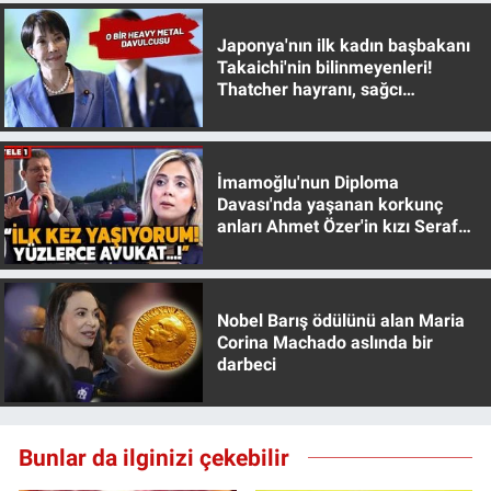
Japonya'nın ilk kadın başbakanı
Takaichi'nin bilinmeyenleri!
Thatcher hayranı, sağcı
muhafazakar
İmamoğlu'nun Diploma
Davası'nda yaşanan korkunç
anları Ahmet Özer'in kızı Seraf
Özer anlattı!
Nobel Barış ödülünü alan Maria
Corina Machado aslında bir
darbeci
Bunlar da ilginizi çekebilir