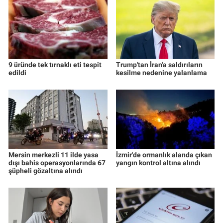
9 üründe tek tırnaklı eti tespit
Trump'tan İran'a saldırıların
edildi
kesilme nedenine yalanlama
Mersin merkezli 11 ilde yasa
İzmir'de ormanlık alanda çıkan
dışı bahis operasyonlarında 67
yangın kontrol altına alındı
şüpheli gözaltına alındı