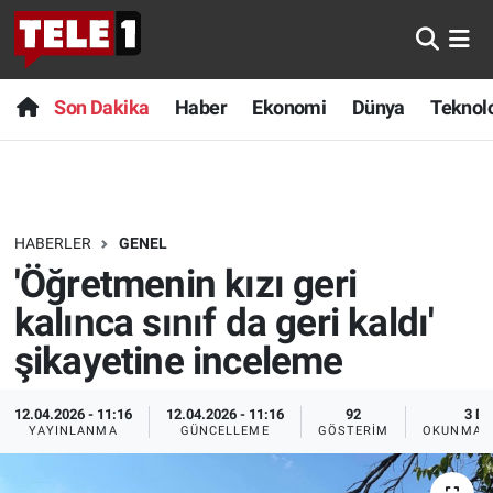
Anında Manşet
Son Dakika
Nöbetçi Eczaneler
Son Dakika
Haber
Ekonomi
Dünya
Teknolo
Başka Sohbetler
Haber
Hava Durumu
Belgesel
Ekonomi
Namaz Vakitleri
HABERLER
GENEL
Bilim turu
Dünya
Trafik Durumu
'Öğretmenin kızı geri
Bilim ve Teknoloji Evreni
Teknoloji
Süper Lig Puan Durumu ve Fikstür
kalınca sınıf da geri kaldı'
şikayetine inceleme
Doğa Konuşuyor
Sağlık
Tüm Manşetler
12.04.2026 - 11:16
12.04.2026 - 11:16
92
3 DK
Dünya
Spor
Son Dakika Haberleri
YAYINLANMA
GÜNCELLEME
GÖSTERIM
OKUNMA S
Ege Saati
Yayın Akışı
Haber Arşivi