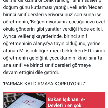
Nedir
doğum günü kutlaması yaptığı, velilerin 'Neden
birinci sınıf dersleri veriyorsunuz' sorusuna ise
Popüler
öğretmenin, 'Beğenmiyorsanız çocuğunuzu özel
Programlar
okula gönderin' gibi yanıtlar verdiği ifade edildi.
Ayrıca veliler şikayetlerinde, birinci sınıf
Sağlık
öğretmeninin Alanya'ya tayin olduğunu, yerine
atanan M. isimli öğretmeni beklerken E.D. isimli
Spor
öğretmenin geldiğini, çocuklarının ikinci sınıfta
Teknoloji
ana sınıfı ve birinci sınıf dersleri görmeye
devam ettiğini dile getirdi.
Türkiye'nin Geleceği
'PARMAK KALDIRMAYA KORKUYORUZ'
Türkiye'nin Gündemi
Bakan Işıkhan: e-
Yerel Gündem
Devlet'in en çok