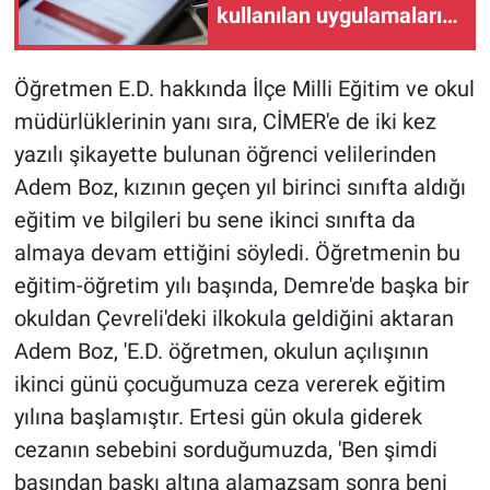
kullanılan uygulamaları
Yerel Yaşam
SGK hizmetleri
Canlı Yayın
Öğretmen E.D. hakkında İlçe Milli Eğitim ve okul
müdürlüklerinin yanı sıra, CİMER'e de iki kez
yazılı şikayette bulunan öğrenci velilerinden
Adem Boz, kızının geçen yıl birinci sınıfta aldığı
eğitim ve bilgileri bu sene ikinci sınıfta da
almaya devam ettiğini söyledi. Öğretmenin bu
eğitim-öğretim yılı başında, Demre'de başka bir
okuldan Çevreli'deki ilkokula geldiğini aktaran
Adem Boz, 'E.D. öğretmen, okulun açılışının
ikinci günü çocuğumuza ceza vererek eğitim
yılına başlamıştır. Ertesi gün okula giderek
cezanın sebebini sorduğumuzda, 'Ben şimdi
başından baskı altına alamazsam sonra beni