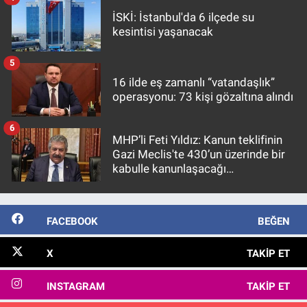
İSKİ: İstanbul'da 6 ilçede su
kesintisi yaşanacak
5
16 ilde eş zamanlı “vatandaşlık”
operasyonu: 73 kişi gözaltına alındı
6
MHP’li Feti Yıldız: Kanun teklifinin
Gazi Meclis'te 430’un üzerinde bir
kabulle kanunlaşacağı
görülmektedir
FACEBOOK
BEĞEN
X
TAKIP ET
INSTAGRAM
TAKIP ET