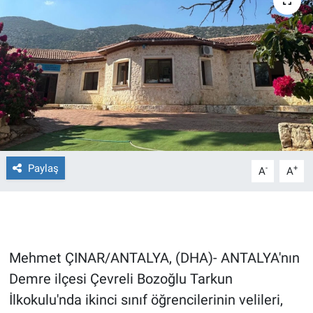
Ege'den Esintiler
İletişim
Eğitim
Eğlence
Ekonomi
Forum
Paylaş
-
+
A
A
Gerçeğin İzinde
Gün Başlıyor
Mehmet ÇINAR/ANTALYA, (DHA)- ANTALYA'nın
Gün Bitiyor
Demre ilçesi Çevreli Bozoğlu Tarkun
İlkokulu'nda ikinci sınıf öğrencilerinin velileri,
Gün Ortası