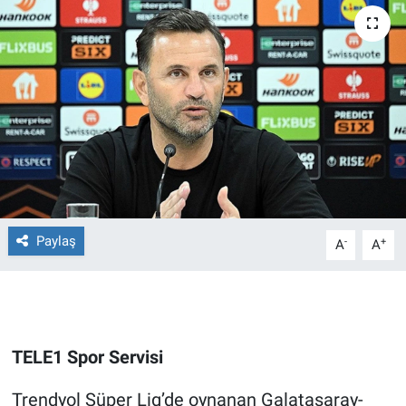
Ege'den Esintiler
İletişim
Eğitim
Eğlence
Ekonomi
Forum
Paylaş
-
+
A
A
Gerçeğin İzinde
Gün Başlıyor
TELE1 Spor Servisi
Gün Bitiyor
Trendyol Süper Lig’de oynanan Galatasaray-
Gün Ortası