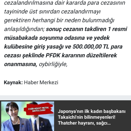
cezalandırılmasına dair kararda para cezasının
Yerel Yaşam
tayininde üst sınırdan cezalandırmayı
gerektiren herhangi bir neden bulunmadığı
Canlı Yayın
anlaşıldığından;
sonuç cezanın takdiren
1 resmi
müsabakada soyunma odasına ve yedek
kulübesine giriş yasağı ve 500.000,00 TL para
cezası şeklinde PFDK kararının düzeltilerek
onanmasına,
oybirliğiyle,
Kaynak:
Haber Merkezi
Japonya'nın ilk kadın başbakanı
Takaichi'nin bilinmeyenleri!
Thatcher hayranı, sağcı
muhafazakar