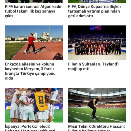
FIFA kararı sonrası Afgan kadın
FIFA, Dünya Kupası'na ilişkin
futbol takımı ilk kez sahaya
tartışmalı yatırım planından
çıktı
geri adım attı
Enkazda ailesini ve kolunu
Filenin Sultanları, Tayland'ı
kaybeden Meryem, 3 farklı
mağlup etti
branşta Türkiye şampiyonu
oldu
İspanya, Portekiz'i eledi;
Mısır Teknik Direktörü Hassan:
Roberto Martinez istifa etti
Filistin halkının acısını