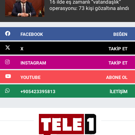
16 ilde eş zamanlı “vatandaşlık”
operasyonu: 73 kişi gözaltına alındı
FACEBOOK
BEĞEN
X
TAKIP ET
INSTAGRAM
TAKIP ET
YOUTUBE
ABONE OL
+905423395813
İLETIŞIM