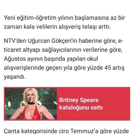
Gündem Özel
Yeni eğitim-öğretim yılının başlamasına az bir
zaman kala velilerin alışveriş telaşı arttı.
Günün görüntüsü
NTV’den Uğurcan Gökçen’in haberine göre, e-
Haber
ticaret altyapı sağlayıcılarının verilerine göre,
Ağustos ayının başında yapılan okul
İlan
alışverişlerinde geçen yıla göre yüzde 45 artış
Kimdir
yaşandı.
Koronavirüs
Britney Spears
Kültür Sanat
kataloğunu sattı
Ne demişti
Çanta kategorisinde ciro Temmuz’a göre yüzde