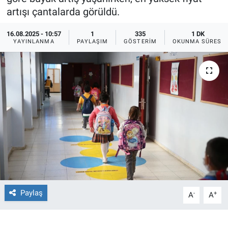
artışı çantalarda görüldü.
Ege'den Esintiler
İletişim
16.08.2025 - 10:57
1
335
1 DK
YAYINLANMA
PAYLAŞIM
GÖSTERIM
OKUNMA SÜRESI
Eğitim
Eğlence
Ekonomi
Forum
Gerçeğin İzinde
Gün Başlıyor
Paylaş
-
+
A
A
Gün Bitiyor
Gün Ortası