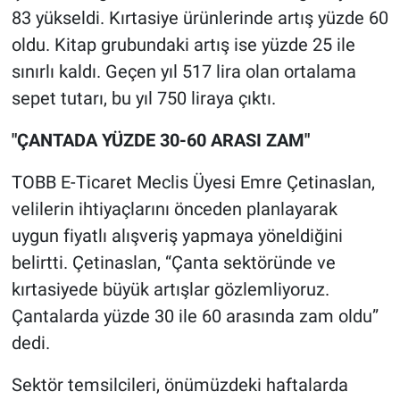
Nedir
83 yükseldi. Kırtasiye ürünlerinde artış yüzde 60
oldu. Kitap grubundaki artış ise yüzde 25 ile
Popüler
sınırlı kaldı. Geçen yıl 517 lira olan ortalama
sepet tutarı, bu yıl 750 liraya çıktı.
Programlar
"ÇANTADA YÜZDE 30-60 ARASI ZAM"
Sağlık
TOBB E-Ticaret Meclis Üyesi Emre Çetinaslan,
Spor
velilerin ihtiyaçlarını önceden planlayarak
Teknoloji
uygun fiyatlı alışveriş yapmaya yöneldiğini
belirtti. Çetinaslan, “Çanta sektöründe ve
Türkiye'nin Geleceği
kırtasiyede büyük artışlar gözlemliyoruz.
Çantalarda yüzde 30 ile 60 arasında zam oldu”
Türkiye'nin Gündemi
dedi.
Yerel Gündem
Sektör temsilcileri, önümüzdeki haftalarda