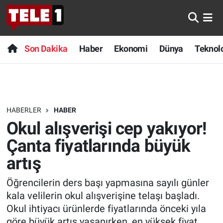
Anında Manşet
Son Dakika
Nöbetçi Eczaneler
Son Dakika
Haber
Ekonomi
Dünya
Teknolo
Başka Sohbetler
Haber
Hava Durumu
Belgesel
Ekonomi
Namaz Vakitleri
HABERLER
HABER
Bilim turu
Dünya
Trafik Durumu
Okul alışverişi cep yakıyor!
Bilim ve Teknoloji Evreni
Teknoloji
Süper Lig Puan Durumu ve Fikstür
Çanta fiyatlarında büyük
artış
Doğa Konuşuyor
Sağlık
Tüm Manşetler
Öğrencilerin ders başı yapmasına sayılı günler
Dünya
Spor
Son Dakika Haberleri
kala velilerin okul alışverişine telaşı başladı.
Okul ihtiyacı ürünlerde fiyatlarında önceki yıla
Ege Saati
Yayın Akışı
Haber Arşivi
göre büyük artış yaşanırken, en yüksek fiyat