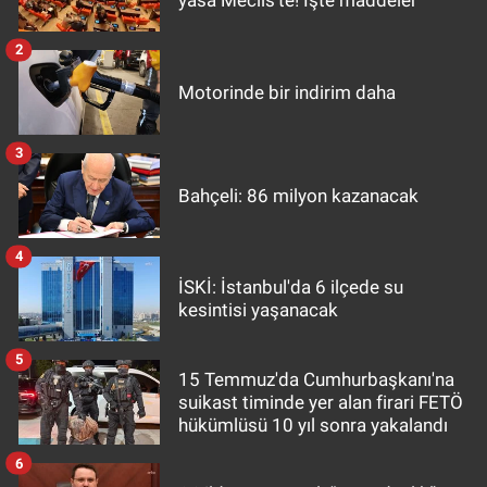
yasa Meclis'te! İşte maddeler
2
Motorinde bir indirim daha
3
Bahçeli: 86 milyon kazanacak
4
İSKİ: İstanbul'da 6 ilçede su
kesintisi yaşanacak
5
15 Temmuz'da Cumhurbaşkanı'na
suikast timinde yer alan firari FETÖ
hükümlüsü 10 yıl sonra yakalandı
6