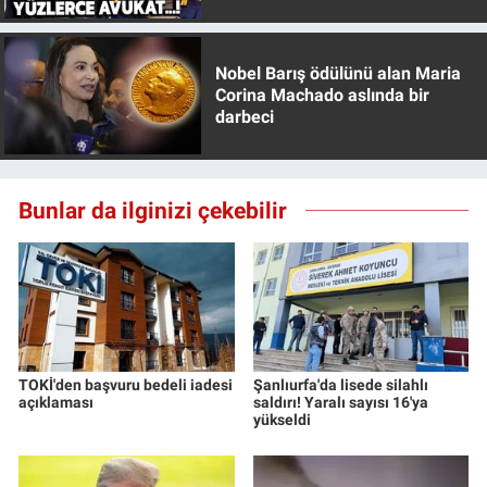
Özer anlattı!
Nobel Barış ödülünü alan Maria
Corina Machado aslında bir
darbeci
Bunlar da ilginizi çekebilir
TOKİ'den başvuru bedeli iadesi
Şanlıurfa'da lisede silahlı
açıklaması
saldırı! Yaralı sayısı 16'ya
yükseldi