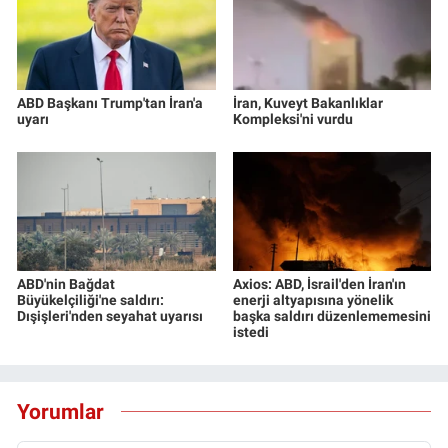
ABD Başkanı Trump'tan İran'a
İran, Kuveyt Bakanlıklar
uyarı
Kompleksi'ni vurdu
ABD'nin Bağdat
Axios: ABD, İsrail'den İran'ın
Büyükelçiliği'ne saldırı:
enerji altyapısına yönelik
Dışişleri'nden seyahat uyarısı
başka saldırı düzenlememesini
istedi
Yorumlar