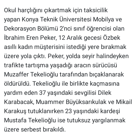
Okul harçlığını çıkartmak için taksicilik
Gündem Özel
yapan Konya Teknik Üniversitesi Mobilya ve
Dekorasyon Bölümü 2'nci sınıf öğrencisi olan
Günün görüntüsü
İbrahim Eren Peker, 12 Aralık gecesi Özbek
Haber
asıllı kadın müşterisini istediği yere bırakmak
üzere yola çıktı. Peker, yolda seyir halindeyken
İlan
trafikte tartışma yaşadığı aracın sürücüsü
Muzaffer Tekelioğlu tarafından bıçaklanarak
Kimdir
öldürüldü. Tekelioğlu ile birlikte kaçmasına
yardım eden 37 yaşındaki sevgilisi Dilek
Koronavirüs
Karabacak, Muammer Büyüksarıkulak ve Mikail
Kültür Sanat
Karakuş tutuklanırken 23 yaşındaki kardeşi
Mustafa Tekelioğlu ise tutuksuz yargılanmak
Ne demişti
üzere serbest bırakıldı.