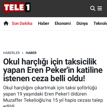
Anında Manşet
Son Dakika
Nöbetçi Eczaneler
Son Dakika
Haber
Ekonomi
Dünya
Teknolo
Başka Sohbetler
Haber
Hava Durumu
Belgesel
Ekonomi
Namaz Vakitleri
HABERLER
HABER
Bilim turu
Dünya
Trafik Durumu
Okul harçlığı için taksicilik
Bilim ve Teknoloji Evreni
Teknoloji
Süper Lig Puan Durumu ve Fikstür
yapan Eren Peker'in katiline
istenen ceza belli oldu!
Doğa Konuşuyor
Sağlık
Tüm Manşetler
Okul harçlığını çıkartmak için taksi şoförlüğü
Dünya
Spor
Son Dakika Haberleri
yapan 19 yaşındaki Eren Peker'i öldüren
Muzaffer Tekelioğlu'na 15 yıl hapis cezası talep
Ege Saati
Yayın Akışı
Haber Arşivi
edildi.