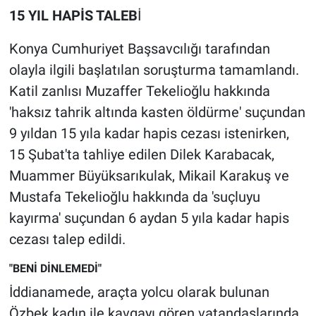
Nedir
15 YIL HAPİS TALEB
İ
Popüler
Konya Cumhuriyet Başsavcılığı tarafından
olayla ilgili başlatılan soruşturma tamamlandı.
Programlar
Katil zanlısı Muzaffer Tekelioğlu hakkında
'haksız tahrik altında kasten öldürme' suçundan
Sağlık
9 yıldan 15 yıla kadar hapis cezası istenirken,
Spor
15 Şubat'ta tahliye edilen Dilek Karabacak,
Muammer Büyüksarıkulak, Mikail Karakuş ve
Teknoloji
Mustafa Tekelioğlu hakkında da 'suçluyu
kayırma' suçundan 6 aydan 5 yıla kadar hapis
Türkiye'nin Geleceği
cezası talep edildi.
Türkiye'nin Gündemi
"BENİ DİNLEMEDİ"
İddianamede, araçta yolcu olarak bulunan
Yerel Gündem
Özbek kadın ile kavgayı gören vatandaşlarında