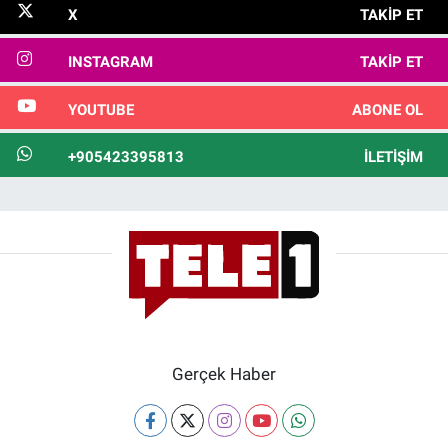
X
TAKIP ET
INSTAGRAM
TAKIP ET
YOUTUBE
ABONE OL
+905423395813
İLETIŞIM
Gerçek Haber