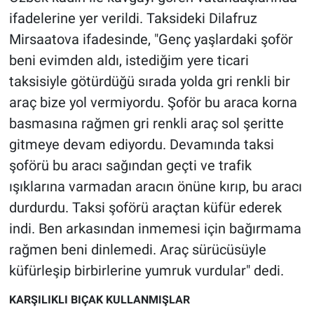
Yerel Yaşam
ifadelerine yer verildi. Taksideki Dilafruz
Mirsaatova ifadesinde, "Genç yaşlardaki şoför
Canlı Yayın
beni evimden aldı, istediğim yere ticari
taksisiyle götürdüğü sırada yolda gri renkli bir
araç bize yol vermiyordu. Şoför bu araca korna
basmasına rağmen gri renkli araç sol şeritte
gitmeye devam ediyordu. Devamında taksi
şoförü bu aracı sağından geçti ve trafik
ışıklarına varmadan aracın önüne kırıp, bu aracı
durdurdu. Taksi şoförü araçtan küfür ederek
indi. Ben arkasından inmemesi için bağırmama
rağmen beni dinlemedi. Araç sürücüsüyle
küfürleşip birbirlerine yumruk vurdular" dedi.
KARŞILIKLI BIÇAK KULLANMIŞLAR