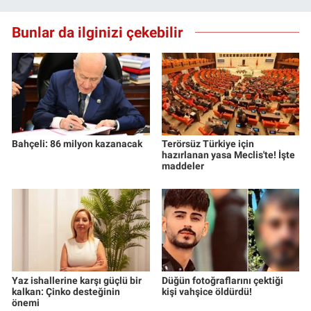
Bunlar da ilginizi çekebilir
Bahçeli: 86 milyon kazanacak
Terörsüz Türkiye için
hazırlanan yasa Meclis'te! İşte
maddeler
Yaz ishallerine karşı güçlü bir
Düğün fotoğraflarını çektiği
kalkan: Çinko desteğinin
kişi vahşice öldürdü!
önemi