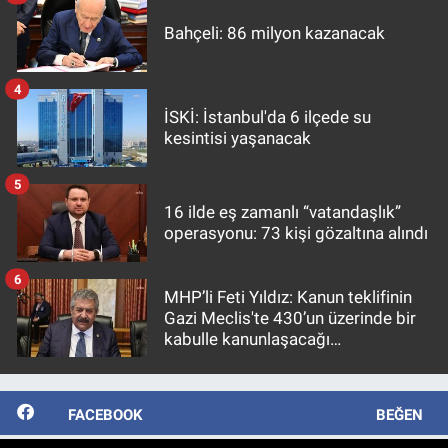
Bahçeli: 86 milyon kazanacak
4
İSKİ: İstanbul'da 6 ilçede su
kesintisi yaşanacak
5
16 ilde eş zamanlı “vatandaşlık”
operasyonu: 73 kişi gözaltına alındı
6
MHP’li Feti Yıldız: Kanun teklifinin
Gazi Meclis'te 430’un üzerinde bir
kabulle kanunlaşacağı
görülmektedir
FACEBOOK
BEĞEN