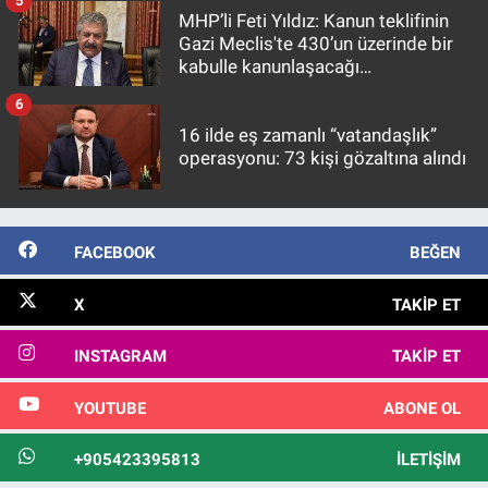
5
MHP’li Feti Yıldız: Kanun teklifinin
Gazi Meclis'te 430’un üzerinde bir
kabulle kanunlaşacağı
görülmektedir
6
16 ilde eş zamanlı “vatandaşlık”
operasyonu: 73 kişi gözaltına alındı
FACEBOOK
BEĞEN
X
TAKIP ET
INSTAGRAM
TAKIP ET
YOUTUBE
ABONE OL
+905423395813
İLETIŞIM