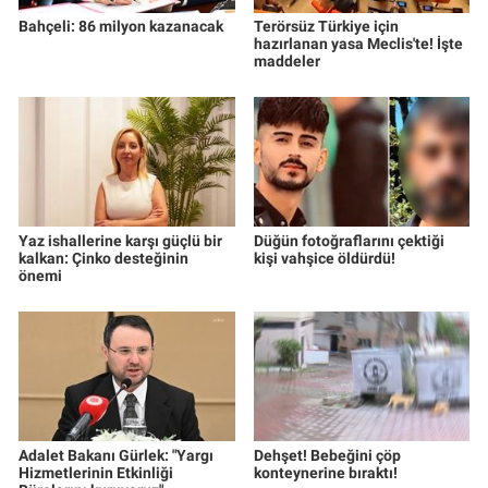
Yerel Yaşam
Bahçeli: 86 milyon kazanacak
Terörsüz Türkiye için
hazırlanan yasa Meclis'te! İşte
maddeler
Canlı Yayın
Yaz ishallerine karşı güçlü bir
Düğün fotoğraflarını çektiği
kalkan: Çinko desteğinin
kişi vahşice öldürdü!
önemi
Adalet Bakanı Gürlek: "Yargı
Dehşet! Bebeğini çöp
Hizmetlerinin Etkinliği
konteynerine bıraktı!