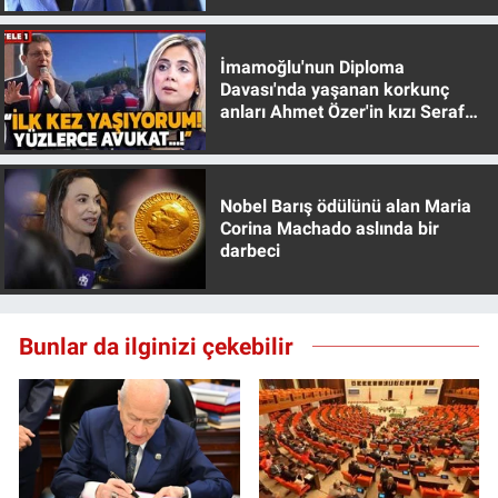
Nedir
Popüler
İmamoğlu'nun Diploma
Davası'nda yaşanan korkunç
anları Ahmet Özer'in kızı Seraf
Programlar
Özer anlattı!
Sağlık
Nobel Barış ödülünü alan Maria
Corina Machado aslında bir
Spor
darbeci
Teknoloji
Bunlar da ilginizi çekebilir
Türkiye'nin Geleceği
Türkiye'nin Gündemi
Yerel Gündem