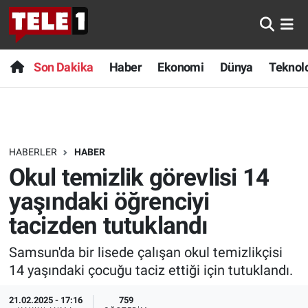
Anında Manşet
Son Dakika
Nöbetçi Eczaneler
Son Dakika
Haber
Ekonomi
Dünya
Teknolo
Başka Sohbetler
Haber
Hava Durumu
Belgesel
Ekonomi
Namaz Vakitleri
HABERLER
HABER
Bilim turu
Dünya
Trafik Durumu
Okul temizlik görevlisi 14
Bilim ve Teknoloji Evreni
Teknoloji
Süper Lig Puan Durumu ve Fikstür
yaşındaki öğrenciyi
tacizden tutuklandı
Doğa Konuşuyor
Sağlık
Tüm Manşetler
Samsun'da bir lisede çalışan okul temizlikçisi
Dünya
Spor
Son Dakika Haberleri
14 yaşındaki çocuğu taciz ettiği için tutuklandı.
Ege Saati
Yayın Akışı
Haber Arşivi
21.02.2025 - 17:16
759