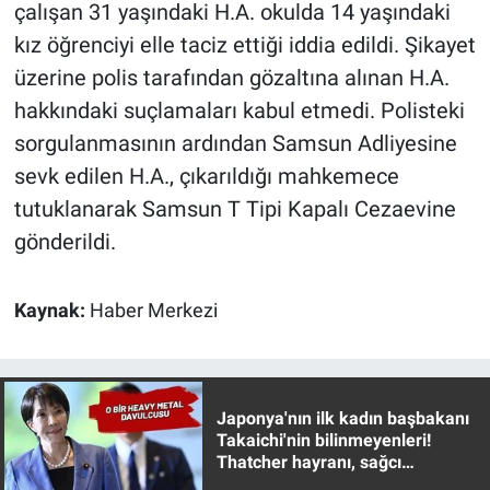
çalışan 31 yaşındaki H.A. okulda 14 yaşındaki
kız öğrenciyi elle taciz ettiği iddia edildi. Şikayet
Gündem Özel
üzerine polis tarafından gözaltına alınan H.A.
Günün görüntüsü
hakkındaki suçlamaları kabul etmedi. Polisteki
sorgulanmasının ardından Samsun Adliyesine
Haber
sevk edilen H.A., çıkarıldığı mahkemece
tutuklanarak Samsun T Tipi Kapalı Cezaevine
İlan
gönderildi.
Kimdir
Kaynak:
Haber Merkezi
Koronavirüs
Kültür Sanat
Japonya'nın ilk kadın başbakanı
Takaichi'nin bilinmeyenleri!
Ne demişti
Thatcher hayranı, sağcı
muhafazakar